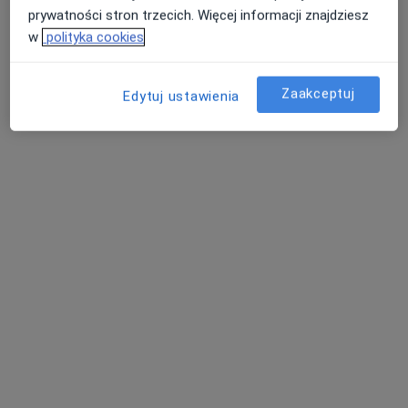
prywatności stron trzecich. Więcej informacji znajdziesz
Pokaż profil
w
polityka cookies
Zaakceptuj
Edytuj ustawienia
mgr Sylwia Kołodziej
·
Więcej
Dietetyk
13 opinii
Adres
Online 1
Online 2
Krasińskiego 24, Bochnia
•
Mapa
Centrum Medyczne SPICHLERZ