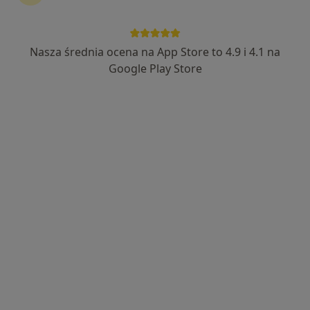
Nasza średnia ocena na App Store to 4.9 i 4.1 na
Google Play Store
Bezpieczne płatności
Centrum Medyczne SPICHLERZ
·
Chirurgia, Chirurgia naczyniowa, Chirurgia onkologiczna
Więcej
76 opinii
Krasińskiego 24, Bochnia
•
Mapa
Konsultacja dietetyczna (pierwsza wizyta)
160 zł
Pokaż więcej usług
lek. Maria Gołda
dr n. med. Bohdan
lek. Jakub Wasieczko
lekarz medycyny
Pawlicki
ortopeda
sportowej
urolog