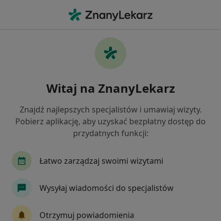
Me
Choroby Autoimmunologiczne • Brzesko, małopolskie
Filtry
• 1
Mapa
Choroby autoimmunologiczne specjaliści w
Witaj na ZnanyLekarz
Brzesku
Jak działają wyniki wyszukiwania
Znajdź najlepszych specjalistów i umawiaj wizyty.
Pobierz aplikację, aby uzyskać bezpłatny dostęp do
przydatnych funkcji:
Jakiego specjalisty szukasz?
Dietetyk
Internista
Lekarz rodzinny
Łatwo zarządzaj swoimi wizytami
Wysyłaj wiadomości do specjalistów
Otrzymuj powiadomienia