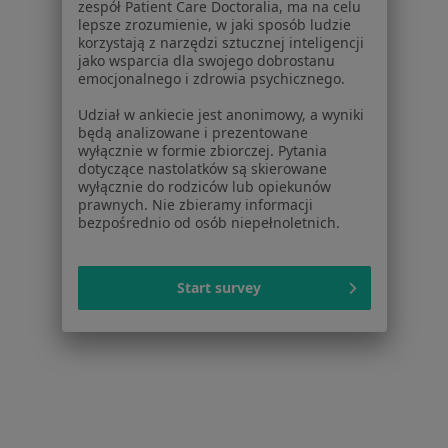
O nas
zespół Patient Care Doctoralia, ma na celu
Praca
lepsze zrozumienie, w jaki sposób ludzie
Rekrutujemy!
korzystają z narzędzi sztucznej inteligencji
Partnerzy
jako wsparcia dla swojego dobrostanu
Centrum prasowe
emocjonalnego i zdrowia psychicznego.
Kontakt
Udział w ankiecie jest anonimowy, a wyniki
będą analizowane i prezentowane
Dla pacjentów
wyłącznie w formie zbiorczej. Pytania
dotyczące nastolatków są skierowane
Lekarze
wyłącznie do rodziców lub opiekunów
Placówki medyczne
prawnych. Nie zbieramy informacji
Pytania i odpowiedzi
bezpośrednio od osób niepełnoletnich.
Usługi i zabiegi
Choroby
Start survey
Pomoc
Aplikacje mobilne
Blog dla pacjentów
Dla profesjonalistów
Cennik
Dla lekarzy