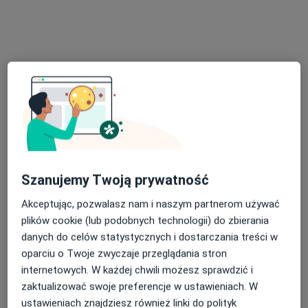
Zobacz wszystkich 8 specjalistów
Brak dostępnych specjalistów z wolnymi terminami w tym centrum medycznym.
Pokaż profil
Szanujemy Twoją prywatność
Akceptując, pozwalasz nam i naszym partnerom używać
Mój Dietetyk
plików cookie (lub podobnych technologii) do zbierania
Dietetyka
danych do celów statystycznych i dostarczania treści w
1018 opinii
oparciu o Twoje zwyczaje przeglądania stron
internetowych. W każdej chwili możesz sprawdzić i
Tadeusza Kościuszki 47, Brzesko
•
Mapa
zaktualizować swoje preferencje w ustawieniach. W
Brak dostępnych specjalistów z wolnymi terminami w tym centrum medycznym.
ustawieniach znajdziesz również linki do polityk