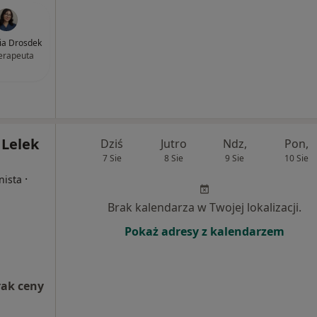
lia Drosdek
terapeuta
 Lelek
Dziś
Jutro
Ndz,
Pon,
7 Sie
8 Sie
9 Sie
10 Sie
·
nista
Brak kalendarza w Twojej lokalizacji.
Pokaż adresy z kalendarzem
rak ceny