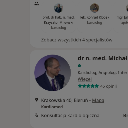
prof. dr hab. n. med.
lek. Konrad Klocek
mgr Ju
Krzysztof Milewski
kardiolog
fizjo
kardiolog
Zobacz wszystkich 4 specjalistów
dr n. med. Michał
Kardiolog, Angiolog, Inter
Więcej
45 opinii
Krakowska 40, Bieruń
•
Mapa
Kardiomed
Konsultacja kardiologiczna
B