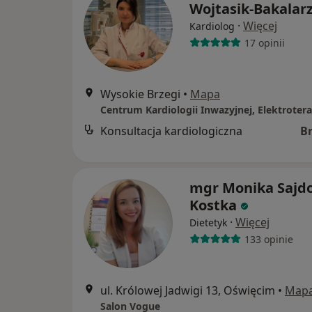
Wojtasik-Bakalar
·
Więcej
Kardiolog
17 opinii
Wysokie Brzegi
•
Mapa
Konsultacja kardiologiczna
B
mgr Monika Sajdo
Kostka
·
Więcej
Dietetyk
133 opinie
ul. Królowej Jadwigi 13, Oświęcim
•
Map
Salon Vogue