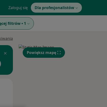
Zaloguj się
Dla profesjonalistów
ęcej filtrów
•
1
ukiwania
Powiększ mapę
Wt,
Śr,
Czw,
11 Sie
12 Sie
13 Sie