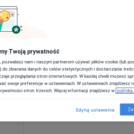
Poproś o wizytę
500 zł
my Twoją prywatność
, pozwalasz nam i naszym partnerom używać plików cookie (lub p
Dziś
Jutro
Ndz,
Pon,
) do zbierania danych do celów statystycznych i dostarczania treśc
7 Sie
8 Sie
9 Sie
10 Sie
zaje przeglądania stron internetowych. W każdej chwili możesz spr
ia,
wać swoje preferencje w ustawieniach. W ustawieniach znajdziesz ró
ęcej
prywatności stron trzecich. Więcej informacji znajdziesz w
polityka
Umawianie online nie jest dostępne
Pokaż profil
Za
Edytuj ustawienia
160 zł