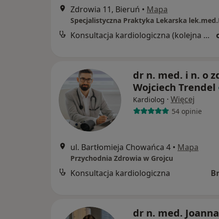
Zdrowia 11, Bieruń
•
Mapa
Konsultacja kardiologiczna (kolejna wizyta)
dr n. med. i n. o z
Wojciech Trendel
·
Więcej
Kardiolog
54 opinie
ul. Bartłomieja Chowańca 4
•
Mapa
Przychodnia Zdrowia w Grojcu
Konsultacja kardiologiczna
B
dr n. med. Joanna