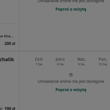
Umawianie online nie jest dostępne
Poproś o wizytę
Dietetyk kliniczny i psychodietetyk mgr Anna Knapik
200 zł
ichalik
Dziś
Jutro
Ndz,
Pon,
7 Sie
8 Sie
9 Sie
10 Sie
Umawianie online nie jest dostępne
Poproś o wizytę
a)
190 zł