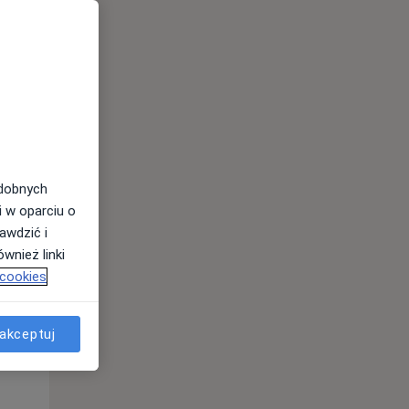
odobnych
Wt,
Śr,
Czw,
i w oparciu o
11 Sie
12 Sie
13 Sie
awdzić i
wnież linki
 cookies
akceptuj