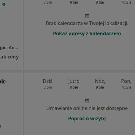
z
7 Sie
8 Sie
9 Sie
10 Sie
Brak kalendarza w Twojej lokalizacji.
Pokaż adresy z kalendarzem
Centrum Kardiologii Inwazyjnej, Elektroterapii i Angiologii
rak ceny
k-
Dziś
Jutro
Ndz,
Pon,
7 Sie
8 Sie
9 Sie
10 Sie
Umawianie online nie jest dostępne
Poproś o wizytę
a