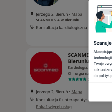
Jerzego 2, Bieruń
•
Mapa
SCANMED S.A w Bieruniu
Konsultacja kardiologiczna
Szanuje
Akceptując
SCANMED S.A w
technologii
Bieruniu
Twoje zwyc
Kardiologia, Kardiochirurg
zaktualizo
·
Wi
Chirurgia naczyniowa
do polityk 
284 opinie
Jerzego 2, Bieruń
•
Mapa
Konsultacja fizjoterapeutyczna
Pokaż więcej usług