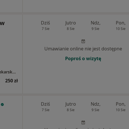
aw
Dziś
Jutro
Ndz,
Pon,
7 Sie
8 Sie
9 Sie
10 Sie
Umawianie online nie jest dostępne
Poproś o wizytę
Myszor Jarosław Specjalistyczna Praktyka Lekarska Kardiomed
250 zł
Dziś
Jutro
Ndz,
Pon,
7 Sie
8 Sie
9 Sie
10 Sie