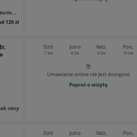
Specjalistyczna Praktyka Lekarska lek.med.Bartłomiej Wojtasik
od 120 zł
dr.
Dziś
Jutro
Ndz,
Pon,
7 Sie
8 Sie
9 Sie
10 Sie
Umawianie online nie jest dostępne
Poproś o wizytę
rak ceny
Dziś
Jutro
Ndz,
Pon,