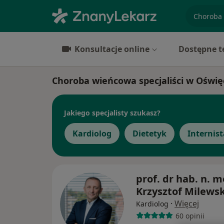
specjaliz
Konsultacje online
Dostępne t
Choroba wieńcowa specjaliści w Oświę
Jakiego specjalisty szukasz?
Kardiolog
Dietetyk
Internist
prof. dr hab. n. m
Krzysztof Milewsk
·
Więcej
Kardiolog
60 opinii