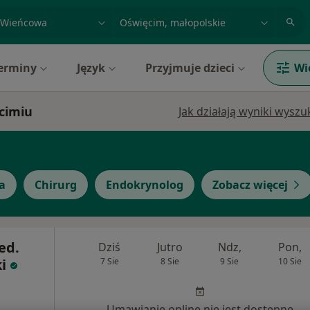
acja, badanie lub nazwisko
miasto lub dzielnica
erminy
Język
Przyjmuje dzieci
Wi
cimiu
Jak działają wyniki wysz
a
Chirurg
Endokrynolog
Zobacz więcej
ed.
Dziś
Jutro
Ndz,
Pon,
i
7 Sie
8 Sie
9 Sie
10 Sie
Umawianie online nie jest dostępne