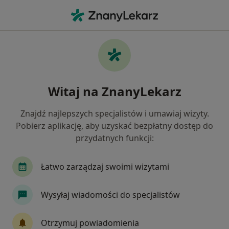
Me
Choroba Wieńcowa • Elbląg, warmińsko-mazurskie
Filtry
• 1
Ubezpieczenie
Map
Choroba wieńcowa specjaliści w Elblągu
Witaj na ZnanyLekarz
Jak działają wyniki wyszukiwania
Znajdź najlepszych specjalistów i umawiaj wizyty.
Pobierz aplikację, aby uzyskać bezpłatny dostęp do
Jakiego specjalisty szukasz?
przydatnych funkcji:
Kardiolog
Internista
Dietetyk
Derma
Łatwo zarządzaj swoimi wizytami
Wysyłaj wiadomości do specjalistów
Otrzymuj powiadomienia