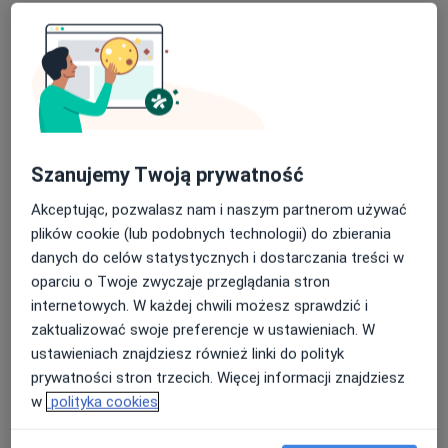
lek. Emilia Rogowska-Konat
·
Więcej
Kardiolog, Internista
Szanujemy Twoją prywatność
169 opinii
Akceptując, pozwalasz nam i naszym partnerom używać
Słoneczna 15B/1U, Elbląg
•
Mapa
plików cookie (lub podobnych technologii) do zbierania
Kardiolab Poradnie Specjalistyczne
danych do celów statystycznych i dostarczania treści w
Konsultacja kardiologiczna (kolejna wizyta)
180 zł
oparciu o Twoje zwyczaje przeglądania stron
Specjalista nie oferuje umawiania online pod tym adresem.
internetowych. W każdej chwili możesz sprawdzić i
zaktualizować swoje preferencje w ustawieniach. W
Poproś o wizytę
ustawieniach znajdziesz również linki do polityk
prywatności stron trzecich. Więcej informacji znajdziesz
w
polityka cookies