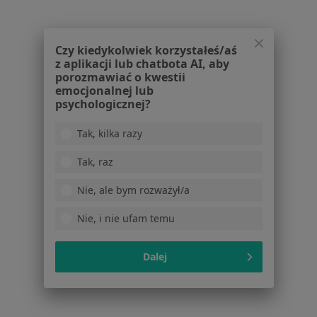
Wojewódzki Szpital Zespolony-Kardiologia Inwazyjna
Specjalista nie oferuje umawiania online pod tym adresem.
Czy kiedykolwiek korzystałeś/aś
Poproś o wizytę
z aplikacji lub chatbota AI, aby
porozmawiać o kwestii
emocjonalnej lub
psychologicznej?
1
2
Tak, kilka razy
Powiązane wyszukiwania
Tak, raz
Schorzenia w Elblągu
Nie, ale bym rozważył/a
Nadciśnienie tętnicze w Elblągu
Choroba niedokrwienna serca w Elblągu
Nie, i nie ufam temu
Zawał serca w Elblągu
Dalej
Ból w klatce piersiowej w Elblągu
Niewydolność serca w Elblągu