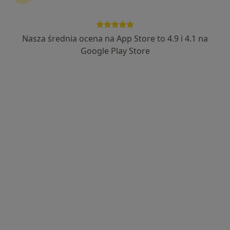
Nasza średnia ocena na App Store to 4.9 i 4.1 na
lek. Przemysław Pasieczny
Google Play Store
W trakcie specjalizacji (Kardiolog)
12 opinii
Adres 1
Adres 2
Hetmańska 5/16, Elbląg
•
Mapa
Trevo Clinic Centrum Medyczne
Konsultacja kardiologiczna
250 zł
Specjalista nie oferuje umawiania online pod tym adresem.
Poproś o wizytę