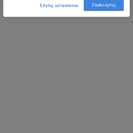
Zaakceptuj
Edytuj ustawienia
Bezpieczne płatności
dr n. med. Waldemar Bieniek
Kardiolog
26 opinii
Elizy Orzeszkowej 13, Elbląg
•
Mapa
Twoje Zdrowie
Konsultacja kardiologiczna
220 zł
Specjalista nie oferuje umawiania online pod tym adresem.
Poproś o wizytę