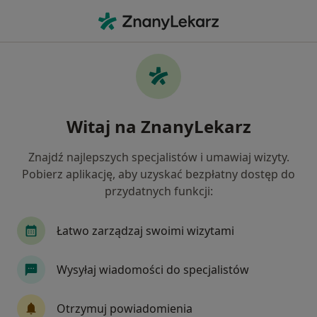
Me
Arytmia • Elbląg, warmińsko-mazurskie
Filtry
• 1
Ubezpieczenie
Map
Arytmia specjaliści w Elblągu
Witaj na ZnanyLekarz
Jak działają wyniki wyszukiwania
Znajdź najlepszych specjalistów i umawiaj wizyty.
Pobierz aplikację, aby uzyskać bezpłatny dostęp do
Jakiego specjalisty szukasz?
przydatnych funkcji:
Kardiolog
Internista
Chirurg
Dermat
Łatwo zarządzaj swoimi wizytami
Wysyłaj wiadomości do specjalistów
Otrzymuj powiadomienia