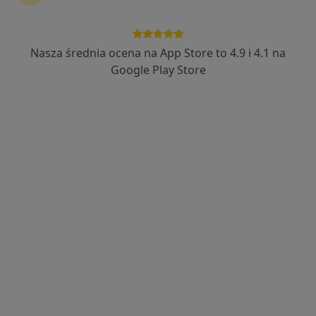
Nasza średnia ocena na App Store to 4.9 i 4.1 na
lek. Agata Tucholska
Google Play Store
·
Więcej
Kardiolog
174 opinie
Słoneczna 15B/1U, Elbląg
•
Mapa
Kardiolab Poradnie Specjalistyczne
Konsultacja kardiologiczna (kolejna wizyta)
180 zł
Specjalista nie oferuje umawiania online pod tym adresem.
Poproś o wizytę