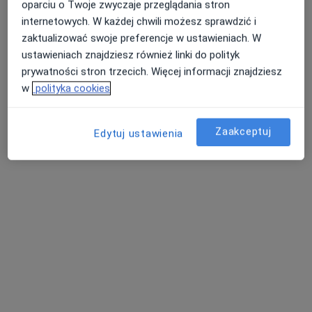
oparciu o Twoje zwyczaje przeglądania stron
internetowych. W każdej chwili możesz sprawdzić i
zaktualizować swoje preferencje w ustawieniach. W
Bezpieczne płatności
ustawieniach znajdziesz również linki do polityk
dr n. med. Waldemar Bieniek
prywatności stron trzecich. Więcej informacji znajdziesz
Kardiolog
w
polityka cookies
26 opinii
Elizy Orzeszkowej 13, Elbląg
•
Mapa
Zaakceptuj
Edytuj ustawienia
Twoje Zdrowie
Konsultacja kardiologiczna
220 zł
Specjalista nie oferuje umawiania online pod tym adresem.
Poproś o wizytę