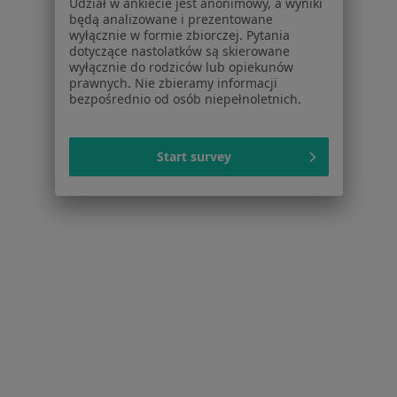
Udział w ankiecie jest anonimowy, a wyniki
będą analizowane i prezentowane
wyłącznie w formie zbiorczej. Pytania
Arytmia Specjaliści W Elblągu
dotyczące nastolatków są skierowane
wyłącznie do rodziców lub opiekunów
prawnych. Nie zbieramy informacji
bezpośrednio od osób niepełnoletnich.
Start survey
Serwis
Regulamin
Polityka prywatności pacjentów
Polityka prywatności profesjonalistów
Polityka prywatności dla profesjonalistów, których
dane pozyskaliśmy samodzielnie
Polityka cookies
Jak działają wyniki wyszukiwania
Dostępność
O nas