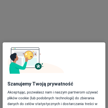
lek. Emilia Rogowska-Konat
·
Więcej
Kardiolog, Internista
169 opinii
Słoneczna 15B/1U, Elbląg
•
Mapa
Kardiolab Poradnie Specjalistyczne
Konsultacja kardiologiczna (kolejna wizyta)
180 zł
Specjalista nie oferuje umawiania online pod tym adresem.
Poproś o wizytę
Szanujemy Twoją prywatność
Akceptując, pozwalasz nam i naszym partnerom używać
plików cookie (lub podobnych technologii) do zbierania
danych do celów statystycznych i dostarczania treści w