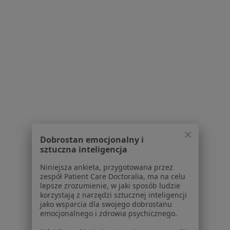
Studzienna 33-34A, Elbląg
•
Mapa
Brak dostępnych specjalistów z wolnymi terminami w tym centrum medycznym.
Pokaż profil
Powiązane wyszukiwania
Schorzenia w Elblągu
Nadciśnienie tętnicze w Elblągu
Choroba niedokrwienna serca w Elblągu
Dobrostan emocjonalny i
sztuczna inteligencja
Zawał serca w Elblągu
Niniejsza ankieta, przygotowana przez
Ból w klatce piersiowej w Elblągu
zespół Patient Care Doctoralia, ma na celu
lepsze zrozumienie, w jaki sposób ludzie
Niewydolność serca w Elblągu
korzystają z narzędzi sztucznej inteligencji
jako wsparcia dla swojego dobrostanu
Więcej (15)
emocjonalnego i zdrowia psychicznego.
Więcej w kategorii: Schorzenia w Elblągu