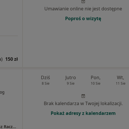
Umawianie online nie jest dostępne
Poproś o wizytę
a)
150 zł
Dziś
Jutro
Pon,
Wt,
8 Sie
9 Sie
10 Sie
11 Sie
log
Brak kalendarza w Twojej lokalizacji.
Pokaż adresy z kalendarzem
Raczyńscy Halina Szymiec-Raczyńska Mariusz Raczyński Prywatna Specjalistyczna Przychodnia Lekarsko-Stomatologiczna