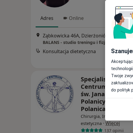
Adres
Online
Ząbkowicka 46A, Dzierżoniów
•
Mapa
BALANS - studio treningu i fizjoterapii
Szanuje
Konsultacja dietetyczna
Akceptując
technologii
Twoje zwyc
Specjalistyczne
zaktualizo
Centrum Medyczn
do polityk 
św. Jana Pawła II 
Polanicy-Zdroju 
Polanica
Chirurgia, Interna, Medy
·
Więcej
estetyczna
137 opinii