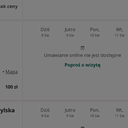
rak ceny
Dziś
Jutro
Pon,
Wt,
8 Sie
9 Sie
10 Sie
11 Sie
Umawianie online nie jest dostępne
Poproś o wizytę
Kłodzko
•
Mapa
100 zł
ylska
Dziś
Jutro
Pon,
Wt,
8 Sie
9 Sie
10 Sie
11 Sie