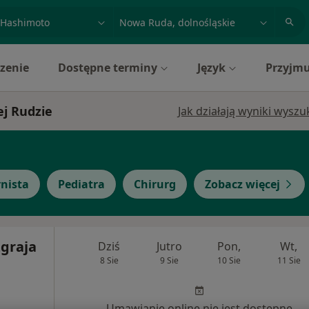
acja, badanie lub nazwisko
miasto lub dzielnica
zenie
Dostępne terminy
Język
Przyjmu
j Rudzie
Jak działają wyniki wysz
rnista
Pediatra
Chirurg
Zobacz więcej
graja
Dziś
Jutro
Pon,
Wt,
8 Sie
9 Sie
10 Sie
11 Sie
Umawianie online nie jest dostępne