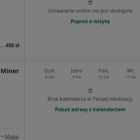
Umawianie online nie jest dostępne
Poproś o wizytę
Konsultacja dietetyczna + jadłospis 7-dniowy
450 zł
 Miner
Dziś
Jutro
Pon,
Wt,
8 Sie
9 Sie
10 Sie
11 Sie
Brak kalendarza w Twojej lokalizacji.
Pokaż adresy z kalendarzem
w
•
Mapa