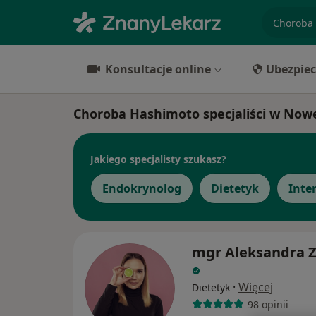
specjaliz
Konsultacje online
Ubezpiec
Choroba Hashimoto specjaliści w Nowe
Jakiego specjalisty szukasz?
Endokrynolog
Dietetyk
Inte
mgr Aleksandra Z
·
Więcej
Dietetyk
98 opinii