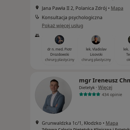
Jana Pawła II 2, Polanica Zdrój
•
Mapa
Konsultacja psychologiczna
Pokaż więcej usług
dr n. med. Piotr
lek. Vladislav
lek.
Drozdowski
Lisovski
Te
chirurg plastyczny
chirurg plastyczny
ok
mgr Ireneusz Chm
·
Więcej
Dietetyk
434 opinie
Grunwaldzka 1c/1, Kłodzko
•
Mapa
Zdrowa Caloria Dietetyka Kliniczna i Estetyk