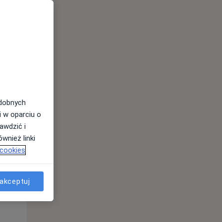
odobnych
i w oparciu o
awdzić i
Śr,
Czw,
Pt,
wnież linki
12 Sie
13 Sie
14 Sie
 cookies
akceptuj