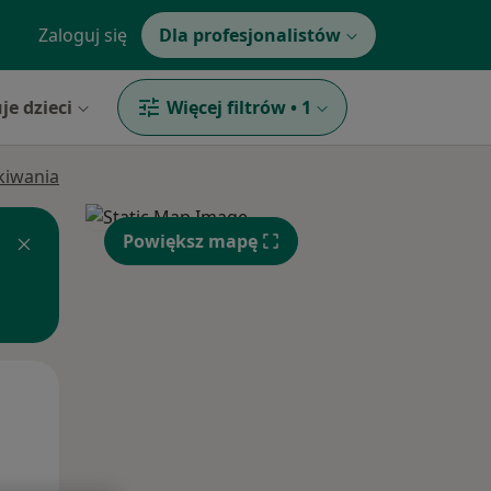
Zaloguj się
Dla profesjonalistów
je dzieci
Więcej filtrów
•
1
ukiwania
Powiększ mapę
Śr,
Czw,
Pt,
12 Sie
13 Sie
14 Sie