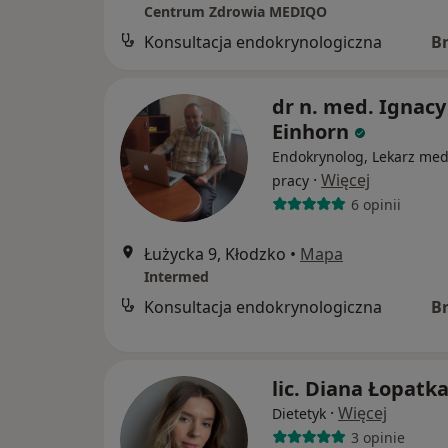
Centrum Zdrowia MEDIQO
Konsultacja endokrynologiczna
B
dr n. med. Ignacy
Einhorn
Endokrynolog, Lekarz me
·
Więcej
pracy
6 opinii
Łużycka 9, Kłodzko
•
Mapa
Intermed
Konsultacja endokrynologiczna
B
lic. Diana Łopatk
·
Więcej
Dietetyk
3 opinie