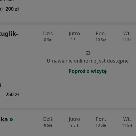
a)
200 zł
tuglik-
Dziś
Jutro
Pon,
Wt,
8 Sie
9 Sie
10 Sie
11 Sie
Umawianie online nie jest dostępne
Poproś o wizytę
d
250 zł
ska
Dziś
Jutro
Pon,
Wt,
8 Sie
9 Sie
10 Sie
11 Sie