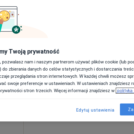
Poproś o wizytę
my Twoją prywatność
179 zł
, pozwalasz nam i naszym partnerom używać plików cookie (lub p
) do zbierania danych do celów statystycznych i dostarczania treśc
zaje przeglądania stron internetowych. W każdej chwili możesz spr
Dziś
Jutro
Pon,
Wt,
wać swoje preferencje w ustawieniach. W ustawieniach znajdziesz ró
e im.
8 Sie
9 Sie
10 Sie
11 Sie
prywatności stron trzecich. Więcej informacji znajdziesz w
polityka
S.A. w
SCM
Umawianie online nie jest dostępne
Za
Edytuj ustawienia
Pokaż profil
cyna