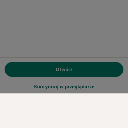
Otwórz
Kontynuuj w przeglądarce
Serwis
Regulamin
Polityka prywatności pacjentów
Polityka prywatności profesjonalistów