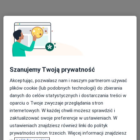
+ 2 usługi
W jaki sposób ustalane są ceny?
Specjaliści
Wszystkie
Szanujemy Twoją prywatność
Akceptując, pozwalasz nam i naszym partnerom używać
plików cookie (lub podobnych technologii) do zbierania
lek. Piotr Makarewicz
Popularny
danych do celów statystycznych i dostarczania treści w
Neurochirurg
oparciu o Twoje zwyczaje przeglądania stron
210 opinii
internetowych. W każdej chwili możesz sprawdzić i
zaktualizować swoje preferencje w ustawieniach. W
Umów
ustawieniach znajdziesz również linki do polityk
prywatności stron trzecich. Więcej informacji znajdziesz