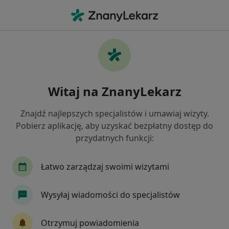
Me
Czego szukasz?
Strona Główna
Placówki
Interna
Zielona Góra
Zmień miasto
Zmień
Witaj na ZnanyLekarz
ZDROJOWA Clinic Lubuskie Centrum
Znajdź najlepszych specjalistów i umawiaj wizyty.
Gastroenterologii i Hepatologii
Pobierz aplikację, aby uzyskać bezpłatny dostęp do
Interna
więcej
przydatnych funkcji:
Zielona Góra
1 adres
55 opinii
Łatwo zarządzaj swoimi wizytami
Umów wizytę
Wysyłaj wiadomości do specjalistów
Otrzymuj powiadomienia