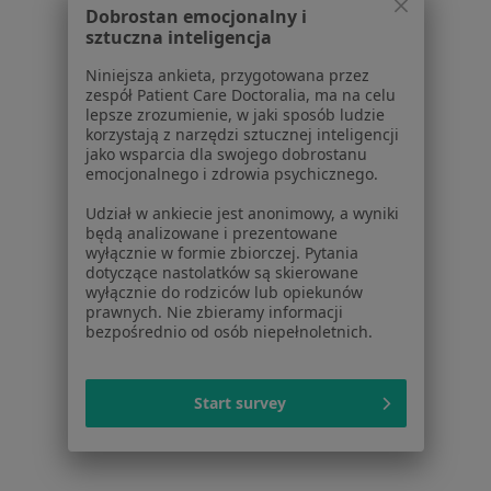
Interna centra medyczne w Nowej Sóli
Dobrostan emocjonalny i
sztuczna inteligencja
Interna centra medyczne w Świebodzinie
Niniejsza ankieta, przygotowana przez
Interna centra medyczne w Żaganiu
zespół Patient Care Doctoralia, ma na celu
lepsze zrozumienie, w jaki sposób ludzie
Interna centra medyczne w Głogowie
korzystają z narzędzi sztucznej inteligencji
jako wsparcia dla swojego dobrostanu
Więcej (13)
emocjonalnego i zdrowia psychicznego.
Więcej w kategorii: Centra medyczne Interna w
Udział w ankiecie jest anonimowy, a wyniki
będą analizowane i prezentowane
wyłącznie w formie zbiorczej. Pytania
dotyczące nastolatków są skierowane
wyłącznie do rodziców lub opiekunów
prawnych. Nie zbieramy informacji
bezpośrednio od osób niepełnoletnich.
Start survey