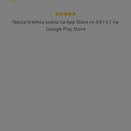
Usługi
Specjaliści
Adresy
Opinie
Zobacz inne placówki
Nasza średnia ocena na App Store to 4.9 i 4.1 na
Google Play Store
Kogo szukasz?
Chirurg
Laryngolog
Ortopeda
Urolog
Szukaj innej specjalizacji
Usługi
Wszystkie
Konsultacja neurochirurgiczna