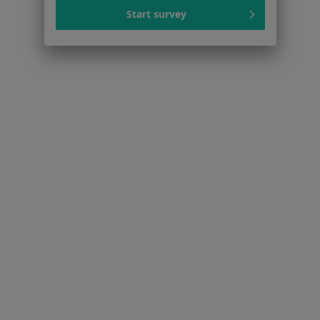
Start survey
Cennik
Dla lekarzy
Dla placówek medycznych
Noa Notes
nowość
Baza wiedzy
Centrum Pomocy dla Specjalisty
Kontakt
ZnanyLekarz - Strona główna
ZnanyLekarz Sp. z o.o.
ul. Kolejowa 5/7
01-217 Warszawa, Polska
NIP: ⁠7010224868
KRS: ⁠0000347997
REGON: ⁠142276657
Sąd Rejonowy dla m.st. Warszawy w Warszawie XII
Wydział Gospodarczy KRS