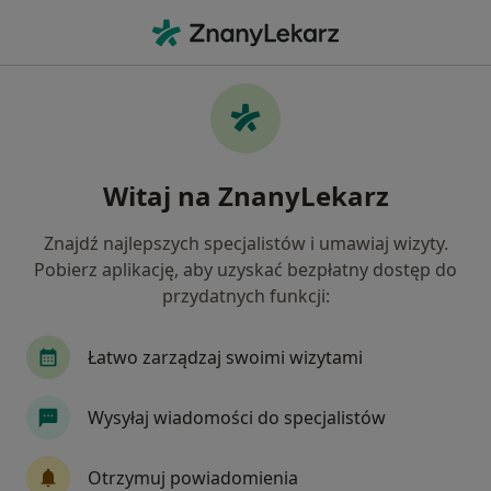
Me
Celiakia • Łomża, podlaskie
Filtry
• 1
Mapa
Celiakia specjaliści w Łomży
Witaj na ZnanyLekarz
Jak działają wyniki wyszukiwania
Znajdź najlepszych specjalistów i umawiaj wizyty.
Pobierz aplikację, aby uzyskać bezpłatny dostęp do
Jakiego specjalisty szukasz?
przydatnych funkcji:
Alergolog
Pulmonolog
Dietetyk
Chir
Łatwo zarządzaj swoimi wizytami
Wysyłaj wiadomości do specjalistów
Otrzymuj powiadomienia