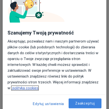
lek. Leszek Głębocki
·
Więcej
Gastrolog, Internista
84 opinie
Szanujemy Twoją prywatność
Adres 1
Adres 2
Akceptując, pozwalasz nam i naszym partnerom używać
plików cookie (lub podobnych technologii) do zbierania
danych do celów statystycznych i dostarczania treści w
Księdza Kardynała Stefana Wyszyńskiego 10, Łomża
•
Mapa
oparciu o Twoje zwyczaje przeglądania stron
Zespół Gabinetów Lekarza Rodzinnego nr 3 w Łomży
internetowych. W każdej chwili możesz sprawdzić i
Gastroskopia
Brak ceny
zaktualizować swoje preferencje w ustawieniach. W
Specjalista nie oferuje umawiania online pod tym adresem.
ustawieniach znajdziesz również linki do polityk
prywatności stron trzecich. Więcej informacji znajdziesz
Poproś o wizytę
w
polityka cookies
Zaakceptuj
Edytuj ustawienia