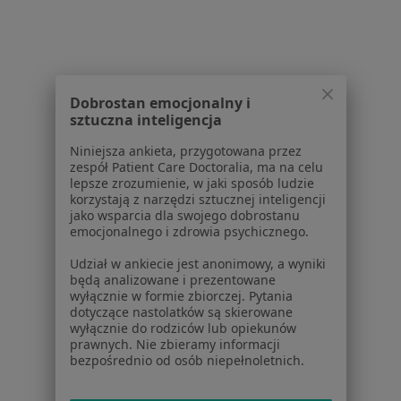
Jak działają wyniki wyszukiwania
Dostępność
O nas
Praca
Rekrutujemy!
Partnerzy
Dobrostan emocjonalny i
Centrum prasowe
sztuczna inteligencja
Kontakt
Niniejsza ankieta, przygotowana przez
zespół Patient Care Doctoralia, ma na celu
Dla pacjentów
lepsze zrozumienie, w jaki sposób ludzie
korzystają z narzędzi sztucznej inteligencji
Lekarze
jako wsparcia dla swojego dobrostanu
Placówki medyczne
emocjonalnego i zdrowia psychicznego.
Pytania i odpowiedzi
Udział w ankiecie jest anonimowy, a wyniki
Usługi i zabiegi
będą analizowane i prezentowane
Choroby
wyłącznie w formie zbiorczej. Pytania
Pomoc
dotyczące nastolatków są skierowane
wyłącznie do rodziców lub opiekunów
Aplikacje mobilne
prawnych. Nie zbieramy informacji
Blog dla pacjentów
bezpośrednio od osób niepełnoletnich.
Dla profesjonalistów