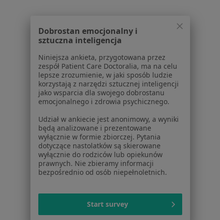
Polityka cookies
Jak działają wyniki wyszukiwania
Dostępność
Dobrostan emocjonalny i
O nas
sztuczna inteligencja
Praca
Rekrutujemy!
Niniejsza ankieta, przygotowana przez
Partnerzy
zespół Patient Care Doctoralia, ma na celu
Centrum prasowe
lepsze zrozumienie, w jaki sposób ludzie
Kontakt
korzystają z narzędzi sztucznej inteligencji
jako wsparcia dla swojego dobrostanu
Dla pacjentów
emocjonalnego i zdrowia psychicznego.
Udział w ankiecie jest anonimowy, a wyniki
Lekarze
będą analizowane i prezentowane
Placówki medyczne
wyłącznie w formie zbiorczej. Pytania
Pytania i odpowiedzi
dotyczące nastolatków są skierowane
wyłącznie do rodziców lub opiekunów
Usługi i zabiegi
prawnych. Nie zbieramy informacji
Choroby
bezpośrednio od osób niepełnoletnich.
Pomoc
Aplikacje mobilne
Blog dla pacjentów
Start survey