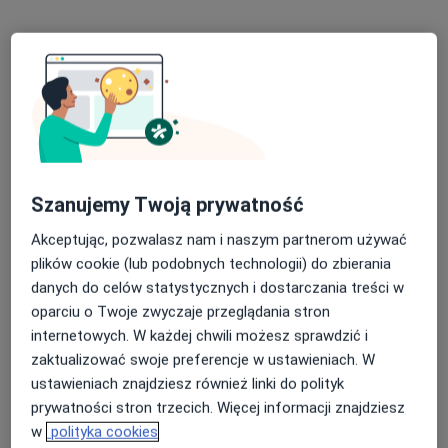
lek. Gabriela Pernal
W trakcie specjalizacji (Radiolog), Lekarz wykonujący zabiegi
medycyny estetycznej
16 opinii
Szanujemy Twoją prywatność
Osiedlowa 1AB/7 Józefosław, Józefosław
•
Mapa
OptiDermic - Klinika Medycyny Estetycznej i Dermatologii
Akceptując, pozwalasz nam i naszym partnerom używać
Konsultacja radiologiczna
od 270 zł
plików cookie (lub podobnych technologii) do zbierania
danych do celów statystycznych i dostarczania treści w
Specjalista nie oferuje umawiania online pod tym adresem.
oparciu o Twoje zwyczaje przeglądania stron
Poproś o wizytę
internetowych. W każdej chwili możesz sprawdzić i
zaktualizować swoje preferencje w ustawieniach. W
ustawieniach znajdziesz również linki do polityk
prywatności stron trzecich. Więcej informacji znajdziesz
w
polityka cookies