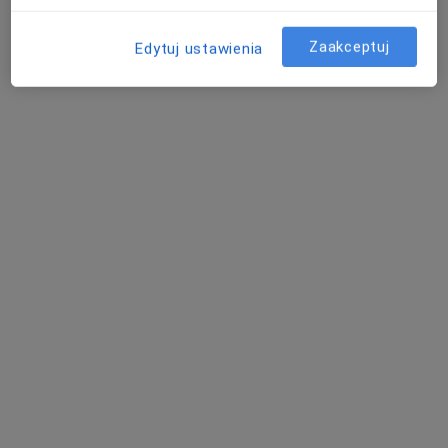
Zaakceptuj
Edytuj ustawienia
Bezpieczne płatności
Józefosław Medical Center Sp. z o.o.
·
Więcej
Dietetyka, Elektroradiologia, Fizjoterapia
324 opinie
Geodetów 41 Józefosław, Piaseczno
•
Mapa
Konsultacja dietetyczna
200 zł
Pokaż więcej usług
lek. Katarzyna
mgr Maciej Jabłoński
mgr Sebastian
Lewicka
fizjoterapeuta
Kubiak
ginekolog
fizjoterapeuta