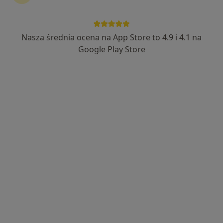
Nasza średnia ocena na App Store to 4.9 i 4.1 na
lek. Joanna Wolanin
Google Play Store
·
Lekarz wykonujący zabiegi medycyny estetycznej, Okulista
Więcej
336 opinii
Osiedlowa 1AB/7 Józefosław, Józefosław
•
Mapa
OptiDermic - Klinika Medycyny Estetycznej i Dermatologii
Konsultacja z zakresu medycyny estetycznej
od 300 zł
Specjalista nie oferuje umawiania online pod tym adresem.
Poproś o wizytę