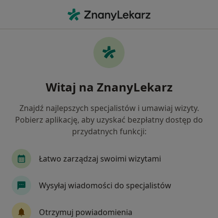
Me
Bruksizm • Józefosław, mazowieckie
Filtry
• 1
Ubezpieczenie
Map
Bruksizm specjaliści w Józefosławiu
Witaj na ZnanyLekarz
Jak działają wyniki wyszukiwania
Znajdź najlepszych specjalistów i umawiaj wizyty.
Pobierz aplikację, aby uzyskać bezpłatny dostęp do
Jakiego specjalisty szukasz?
przydatnych funkcji:
Lekarz wykonujący zabiegi medycyny estetycznej
Łatwo zarządzaj swoimi wizytami
Wysyłaj wiadomości do specjalistów
Otrzymuj powiadomienia