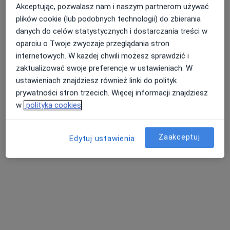
Akceptując, pozwalasz nam i naszym partnerom używać
plików cookie (lub podobnych technologii) do zbierania
danych do celów statystycznych i dostarczania treści w
oparciu o Twoje zwyczaje przeglądania stron
internetowych. W każdej chwili możesz sprawdzić i
lek. dent. Maksymilian Harłukowicz
zaktualizować swoje preferencje w ustawieniach. W
·
Więcej
Stomatolog
ustawieniach znajdziesz również linki do polityk
6 opinii
prywatności stron trzecich. Więcej informacji znajdziesz
Łąkowa 16, Polanica Zdrój
•
Mapa
w
polityka cookies
Centrum Estetique - Implantologia, Stomatologia Estetyczna, stomatolog, medycyna estetyczna, Bielany Wrocławskie i Polanica-Zdrój
Konsultacja chirurgiczna
250 zł
Zaakceptuj
Edytuj ustawienia
Specjalista nie oferuje umawiania online pod tym adresem.
Poproś o wizytę