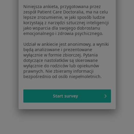
Regulamin
Niniejsza ankieta, przygotowana przez
Polityka prywatności pacjentów
zespół Patient Care Doctoralia, ma na celu
Polityka prywatności profesjonalistów
lepsze zrozumienie, w jaki sposób ludzie
korzystają z narzędzi sztucznej inteligencji
Polityka prywatności dla profesjonalistów, których
jako wsparcia dla swojego dobrostanu
dane pozyskaliśmy samodzielnie
emocjonalnego i zdrowia psychicznego.
Polityka cookies
Udział w ankiecie jest anonimowy, a wyniki
Jak działają wyniki wyszukiwania
będą analizowane i prezentowane
Dostępność
wyłącznie w formie zbiorczej. Pytania
O nas
dotyczące nastolatków są skierowane
wyłącznie do rodziców lub opiekunów
Praca
Rekrutujemy!
prawnych. Nie zbieramy informacji
Partnerzy
bezpośrednio od osób niepełnoletnich.
Centrum prasowe
Kontakt
Start survey
Dla pacjentów
Lekarze
Placówki medyczne
Pytania i odpowiedzi
Usługi i zabiegi