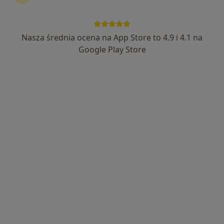
Nasza średnia ocena na App Store to 4.9 i 4.1 na
lek. dent. Natalia Polak-Kałmuczak
Google Play Store
Stomatolog, Lekarz wykonujący zabiegi medycyny estetycznej
·
Więcej
9 opinii
Łąkowa 16, Polanica Zdrój
•
Mapa
Centrum Estetique - Implantologia, Stomatologia Estetyczna, stomatolog, medycyna estetyczna, Bielany Wrocławskie i Polanica-Zdrój
Konsultacja protetyczna
od 250 zł
Specjalista nie oferuje umawiania online pod tym adresem.
Poproś o wizytę