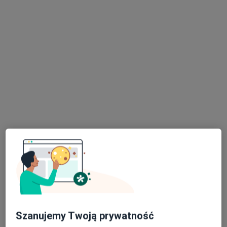
lek. dent. Bartosz Chwaliszewski
·
W trakcie specjalizacji (Chirurg stomatologiczny), Stomatolog
Więcej
36 opinii
Daszyńskiego 6/8, Kłodzko
•
Mapa
Stomatologia Studzińscy
Chirurgia stomatologiczna
250 zł
Specjalista nie oferuje umawiania online pod tym adresem.
Poproś o wizytę
Szanujemy Twoją prywatność