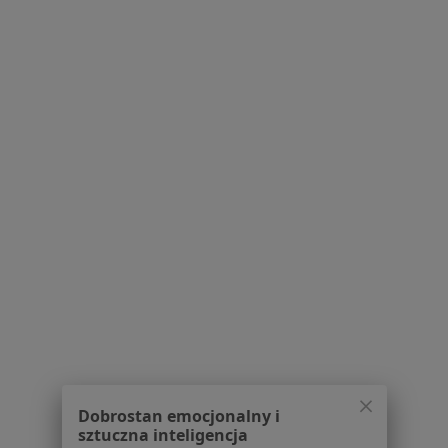
Ból zęba w Kłodzku
Choroby błon śluzowych w Kłodzku
Choroby dziąseł w Kłodzku
Choroby przyzębia w Kłodzku
Ból stawu skroniowo-żuchwowego w Kłodzku
Więcej (9)
Więcej w kategorii: Schorzenia w Kłodzku
Braki Zębowe Specjaliści W Kłodzku
Dobrostan emocjonalny i
Serwis
sztuczna inteligencja