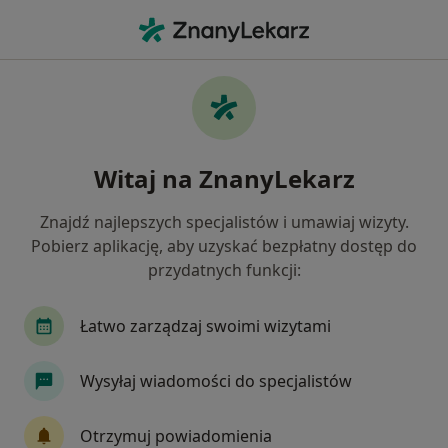
Me
Braki Zębowe • Kłodzko, dolnośląskie
Filtry
• 1
Mapa
Braki zębowe specjaliści w Kłodzku
Witaj na ZnanyLekarz
Jak działają wyniki wyszukiwania
Znajdź najlepszych specjalistów i umawiaj wizyty.
Pobierz aplikację, aby uzyskać bezpłatny dostęp do
Jakiego specjalisty szukasz?
przydatnych funkcji:
Stomatolog
Lekarz wykonujący zabiegi medyc
Łatwo zarządzaj swoimi wizytami
Wysyłaj wiadomości do specjalistów
Otrzymuj powiadomienia