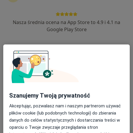
Nasza średnia ocena na App Store to 4.9 i 4.1 na
lek. dent. Bartosz Chwaliszewski
Google Play Store
·
W trakcie specjalizacji (Chirurg stomatologiczny), Stomatolog
Więcej
36 opinii
Daszyńskiego 6/8, Kłodzko
•
Mapa
Stomatologia Studzińscy
Chirurgia stomatologiczna
250 zł
Specjalista nie oferuje umawiania online pod tym adresem.
Szanujemy Twoją prywatność
Poproś o wizytę
Akceptując, pozwalasz nam i naszym partnerom używać
plików cookie (lub podobnych technologii) do zbierania
danych do celów statystycznych i dostarczania treści w
oparciu o Twoje zwyczaje przeglądania stron