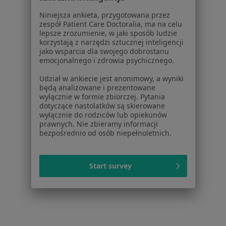
Niniejsza ankieta, przygotowana przez
Dla profesjonalistów
zespół Patient Care Doctoralia, ma na celu
lepsze zrozumienie, w jaki sposób ludzie
Cennik
korzystają z narzędzi sztucznej inteligencji
Dla lekarzy
jako wsparcia dla swojego dobrostanu
Dla placówek medycznych
emocjonalnego i zdrowia psychicznego.
Noa Notes
nowość
Udział w ankiecie jest anonimowy, a wyniki
Baza wiedzy
będą analizowane i prezentowane
Centrum Pomocy dla Specjalisty
wyłącznie w formie zbiorczej. Pytania
dotyczące nastolatków są skierowane
Kontakt
wyłącznie do rodziców lub opiekunów
ZnanyLekarz - Strona główna
prawnych. Nie zbieramy informacji
bezpośrednio od osób niepełnoletnich.
ZnanyLekarz Sp. z o.o.
ul. Kolejowa 5/7
01-217 Warszawa, Polska
Start survey
NIP: ⁠7010224868
KRS: ⁠0000347997
REGON: ⁠142276657