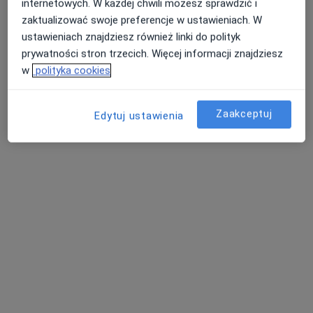
internetowych. W każdej chwili możesz sprawdzić i
zaktualizować swoje preferencje w ustawieniach. W
ustawieniach znajdziesz również linki do polityk
prywatności stron trzecich. Więcej informacji znajdziesz
w
polityka cookies
lek. dent. Kazimierz Łyś
·
Więcej
Stomatolog
Zaakceptuj
Edytuj ustawienia
17 opinii
Adres 1
Adres 2
Włodowice 12a, Nowa Ruda
•
Mapa
Centrum Stomatologii Yes Dent - Nowa Ruda
Konsultacja protetyczna
Darmowa usługa
Specjalista nie oferuje umawiania online pod tym adresem.
Poproś o wizytę