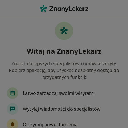
Me
Choroby Błon Śluzowych • Kłodzko, dolnośląskie
Filtry
• 1
Mapa
Choroby błon śluzowych specjaliści w
Witaj na ZnanyLekarz
Kłodzku
Jak działają wyniki wyszukiwania
Znajdź najlepszych specjalistów i umawiaj wizyty.
Pobierz aplikację, aby uzyskać bezpłatny dostęp do
przydatnych funkcji:
Jakiego specjalisty szukasz?
Stomatolog
Chirurg szczękowo-twarzowy
Łatwo zarządzaj swoimi wizytami
Wysyłaj wiadomości do specjalistów
Otrzymuj powiadomienia