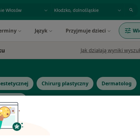
acja, badanie lub nazwisko
miasto lub dzielnica
erminy
Język
Przyjmuje dzieci
Wi
ku
Jak działają wyniki wysz
estetycznej
Chirurg plastyczny
Dermatolog
więcej
Dziś
Jutro
Ndz,
Pon,
7 Sie
8 Sie
9 Sie
10 Sie
dycyna