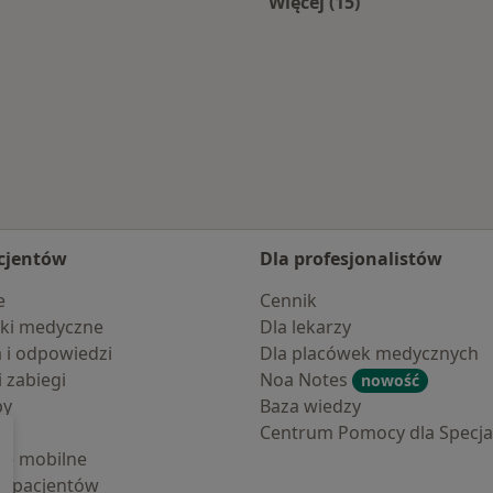
Więcej (15)
ka
Więcej w kategorii:
cjentów
Dla profesjonalistów
e
Cennik
ki medyczne
Dla lekarzy
a i odpowiedzi
Dla placówek medycznych
i zabiegi
Noa Notes
nowość
by
Baza wiedzy
Centrum Pomocy dla Specjal
cje mobilne
la pacjentów