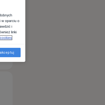
odobnych
i w oparciu o
awdzić i
wnież linki
 cookies
akceptuj
Wt,
Śr,
Czw,
11 Sie
12 Sie
13 Sie