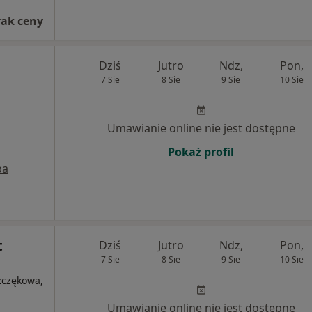
rak ceny
Dziś
Jutro
Ndz,
Pon,
7 Sie
8 Sie
9 Sie
10 Sie
Umawianie online nie jest dostępne
Pokaż profil
pa
t
Dziś
Jutro
Ndz,
Pon,
7 Sie
8 Sie
9 Sie
10 Sie
zczękowa,
Umawianie online nie jest dostępne