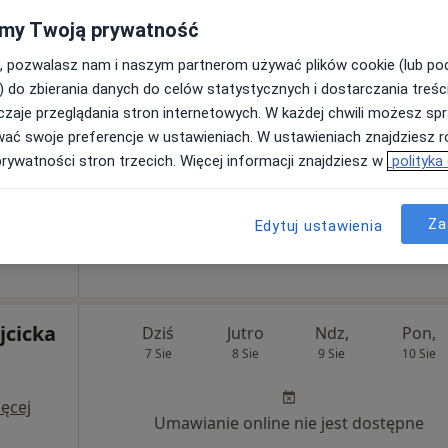
my Twoją prywatność
Umawianie online nie jest dostępne
, pozwalasz nam i naszym partnerom używać plików cookie (lub p
Pokaż profil
) do zbierania danych do celów statystycznych i dostarczania treśc
j
•
Mapa
zaje przeglądania stron internetowych. W każdej chwili możesz spr
wać swoje preferencje w ustawieniach. W ustawieniach znajdziesz ró
od 350 zł
prywatności stron trzecich. Więcej informacji znajdziesz w
polityka
Za
Edytuj ustawienia
jcicka
Dziś
Jutro
Ndz,
Pon,
7 Sie
8 Sie
9 Sie
10 Sie
i
ęcej
Umawianie online nie jest dostępne