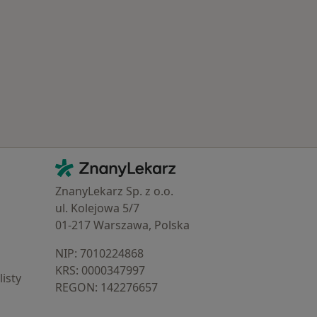
 Schorzenia w Kłodzku
Kontakt
ZnanyLekarz - Strona główna
ZnanyLekarz Sp. z o.o.
ul. Kolejowa 5/7
01-217 Warszawa, Polska
NIP: ⁠7010224868
KRS: ⁠0000347997
isty
REGON: ⁠142276657