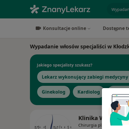
specjaliz
Konsultacje online
Dostępne t
Wypadanie włosów specjaliści w Kłodz
Jakiego specjalisty szukasz?
Lekarz wykonujący zabiegi medycyny 
Ginekolog
Kardiolog
Zobacz 
Klinika Wójcicki
Chirurgia plastyczna, Me