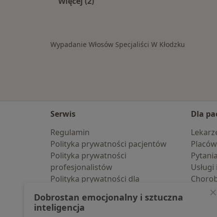
Więcej (2)
Więcej w kategorii: W pobliżu Kłodz
Wypadanie Włosów Specjaliści W Kłodzku
Serwis
Dla pa
Regulamin
Lekarz
Polityka prywatności pacjentów
Placów
Polityka prywatności
Pytani
profesjonalistów
Usługi 
Polityka prywatności dla
Choro
profesjonalistów, których dane
Pomoc
Dobrostan emocjonalny i sztuczna
pozyskaliśmy samodzielnie
Aplika
inteligencja
Polityka cookies
Blog d