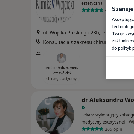
estetyczna
Szanuje
456 opinii
Akceptując
technologii
ul. Wojska Polskiego 23b,, Polanica Zdró
Twoje zwyc
zaktualizo
Konsultacja z zakresu chirurgii plastycznej
do polityk 
prof. dr hab. n. med.
Piotr Wójcicki
chirurg plastyczny
dr Aleksandra Wó
Lekarz wykonujący zabieg
·
Wi
medycyny estetycznej
205 opinii