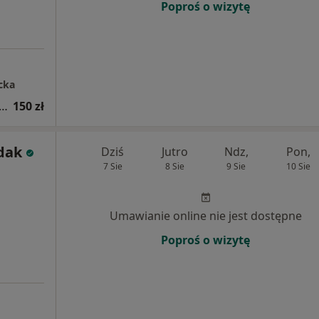
Poproś o wizytę
cka
tacja z zakresu medycyny estetycznej
150 zł
dak
Dziś
Jutro
Ndz,
Pon,
7 Sie
8 Sie
9 Sie
10 Sie
Umawianie online nie jest dostępne
Poproś o wizytę