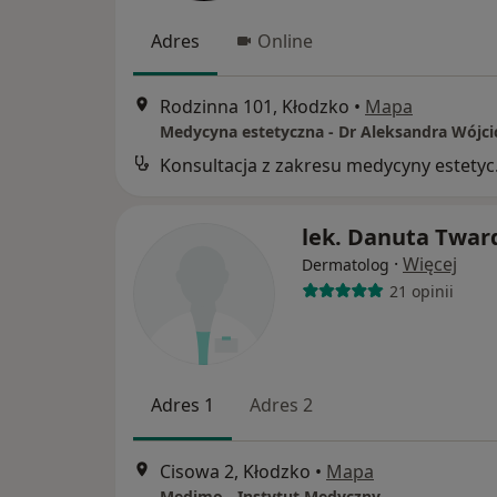
Adres
Online
Rodzinna 101, Kłodzko
•
Mapa
Medycyna estetyczna - Dr Aleksandra Wójci
Konsul
lek. Danuta Twar
·
Więcej
Dermatolog
21 opinii
Adres 1
Adres 2
Cisowa 2, Kłodzko
•
Mapa
Medimo - Instytut Medyczny