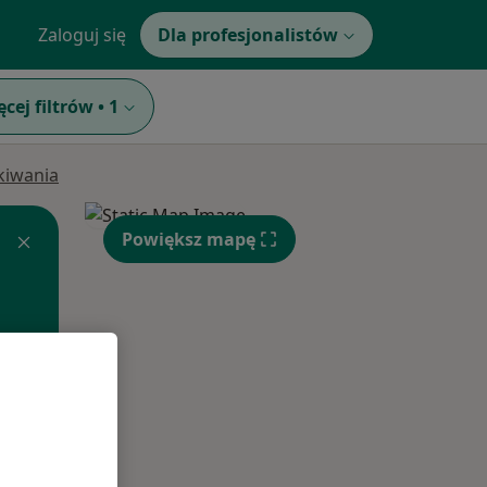
Zaloguj się
Dla profesjonalistów
ęcej filtrów
•
1
ukiwania
Powiększ mapę
Wt,
Śr,
Czw,
11 Sie
12 Sie
13 Sie