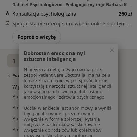
Gabinet Psychologiczno- Pedagogiczny mgr Barbara Kuryś Dzieci, Młodzież , Dorośli
Konsultacja psychologiczna
260 zł
Specjalista nie oferuje umawiania online pod tym adresem.
Poproś o wizytę
Dobrostan emocjonalny i
sztuczna inteligencja
1
2
3
4
5
...
17
Niniejsza ankieta, przygotowana przez
zespół Patient Care Doctoralia, ma na celu
Powiązane wyszukiwania
lepsze zrozumienie, w jaki sposób ludzie
korzystają z narzędzi sztucznej inteligencji
W pobliżu Poznania
jako wsparcia dla swojego dobrostanu
Borderline w Gnieznie
emocjonalnego i zdrowia psychicznego.
Borderline w Środzie Wielkopolskiej
Udział w ankiecie jest anonimowy, a wyniki
będą analizowane i prezentowane
Borderline w Swarzędzu
wyłącznie w formie zbiorczej. Pytania
dotyczące nastolatków są skierowane
Borderline w Przeźmierowie
wyłącznie do rodziców lub opiekunów
prawnych. Nie zbieramy informacji