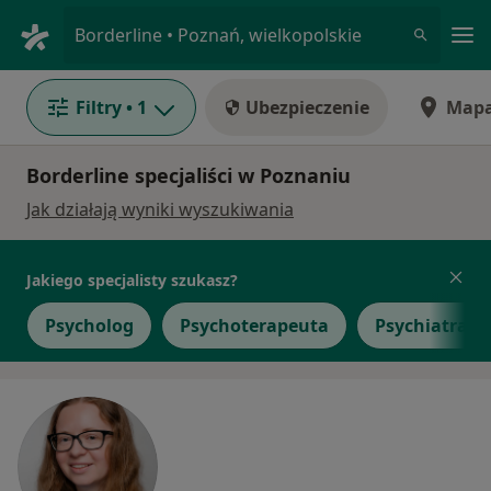
Me
Borderline • Poznań, wielkopolskie
Filtry
• 1
Ubezpieczenie
Map
Borderline specjaliści w Poznaniu
Jak działają wyniki wyszukiwania
Jakiego specjalisty szukasz?
Psycholog
Psychoterapeuta
Psychiatra