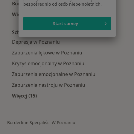
Borderline w Komornikach
bezpośrednio od osób niepełnoletnich.
Więcej (9)
Więcej w kategorii: W pobliżu Poznania
Start survey
Schorzenia w Poznaniu
Depresja w Poznaniu
Zaburzenia lękowe w Poznaniu
Kryzys emocjonalny w Poznaniu
Zaburzenia emocjonalne w Poznaniu
Zaburzenia nastroju w Poznaniu
Więcej (15)
Więcej w kategorii: Schorzenia w Poznaniu
Borderline Specjaliści W Poznaniu