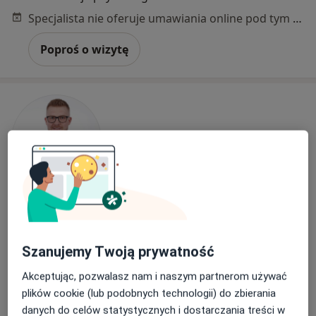
Specjalista nie oferuje umawiania online pod tym adresem.
Poproś o wizytę
Bezpieczne płatności
mgr Michał Koliński
·
Więcej
Psycholog, Psychotraumatolog, Psychoterapeuta
Szanujemy Twoją prywatność
39 opinii
Akceptując, pozwalasz nam i naszym partnerom używać
Adres
Online
plików cookie (lub podobnych technologii) do zbierania
danych do celów statystycznych i dostarczania treści w