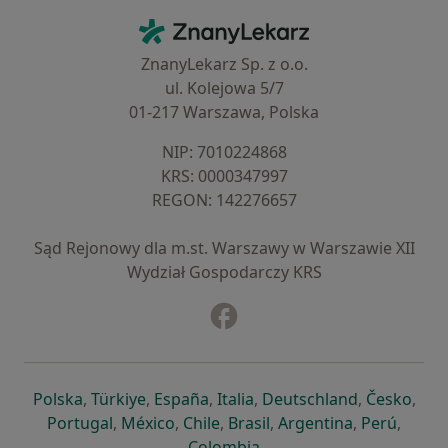
Kontakt
ZnanyLekarz - Strona główna
ZnanyLekarz Sp. z o.o.
ul. Kolejowa 5/7
01-217 Warszawa, Polska
NIP: ⁠7010224868
KRS: ⁠0000347997
REGON: ⁠142276657
Sąd Rejonowy dla m.st. Warszawy w Warszawie XII
Wydział Gospodarczy KRS
Facebook
otwiera się w nowej karcie
otwiera się w nowej karcie
otwiera się w nowej karcie
otwiera się w nowej karcie
otwiera się w nowej karci
otwiera się
otwi
Polska
,
Türkiye
,
España
,
Italia
,
Deutschland
,
Česko
,
otwiera się w nowej karcie
otwiera się w nowej karcie
otwiera się w nowej karcie
otwiera się w nowej kar
otwiera się 
otwier
Portugal
,
México
,
Chile
,
Brasil
,
Argentina
,
Perú
,
otwiera się w nowej karc
Colombia