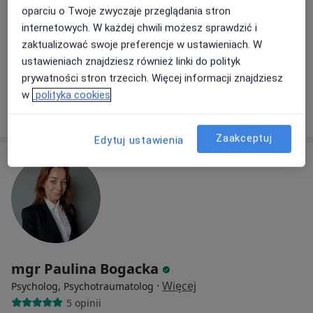
oparciu o Twoje zwyczaje przeglądania stron
Byczyńska 7, Poznań
•
Mapa
internetowych. W każdej chwili możesz sprawdzić i
Wizyta stacjonarna
zaktualizować swoje preferencje w ustawieniach. W
Psychoterapia
250 zł
ustawieniach znajdziesz również linki do polityk
Specjalista nie oferuje umawiania online pod tym adresem.
prywatności stron trzecich. Więcej informacji znajdziesz
w
polityka cookies
Poproś o wizytę
Zaakceptuj
Edytuj ustawienia
mgr Paulina Bogacka
·
Więcej
Psycholog, Psychotraumatolog
5 opinii