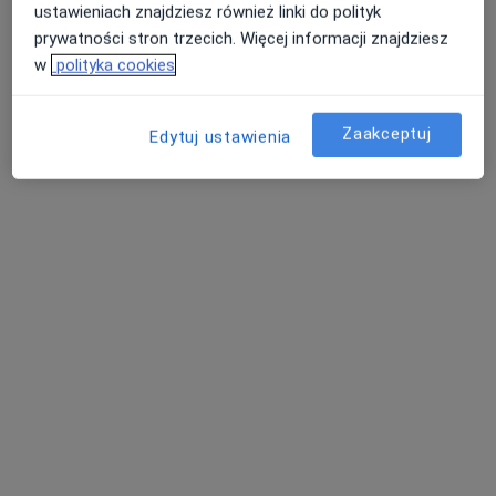
ustawieniach znajdziesz również linki do polityk
prywatności stron trzecich. Więcej informacji znajdziesz
w
polityka cookies
Zaakceptuj
Edytuj ustawienia
ALLMEDICA
·
Więcej
Pediatria, Interna, Ginekologia
630 opinii
Wyspiańskiego 4, Pabianice
•
Mapa
Konsultacja chirurgiczna
Pokaż więcej usług
Brak dostępnych specjalistów z wolnymi terminami w tym centrum medycznym.
Pokaż profil