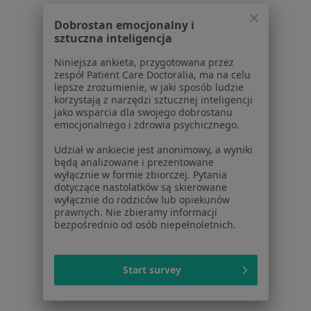
Polityka prywatności dla profesjonalistów, których
dane pozyskaliśmy samodzielnie
Dobrostan emocjonalny i
Polityka cookies
sztuczna inteligencja
Jak działają wyniki wyszukiwania
Niniejsza ankieta, przygotowana przez
Dostępność
zespół Patient Care Doctoralia, ma na celu
O nas
lepsze zrozumienie, w jaki sposób ludzie
Praca
korzystają z narzędzi sztucznej inteligencji
Rekrutujemy!
jako wsparcia dla swojego dobrostanu
Partnerzy
emocjonalnego i zdrowia psychicznego.
Centrum prasowe
Kontakt
Udział w ankiecie jest anonimowy, a wyniki
będą analizowane i prezentowane
wyłącznie w formie zbiorczej. Pytania
Dla pacjentów
dotyczące nastolatków są skierowane
wyłącznie do rodziców lub opiekunów
Lekarze
prawnych. Nie zbieramy informacji
Placówki medyczne
bezpośrednio od osób niepełnoletnich.
Pytania i odpowiedzi
Usługi i zabiegi
Choroby
Start survey
Pomoc
Aplikacje mobilne