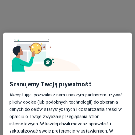
Scanmed S.A
·
Więcej
Interna, Ginekologia, Chirurgia
1765 opinii
Mariańska 5A, Pabianice
•
Mapa
Konsultacja stomatologiczna
100 zł
Pokaż więcej usług
Szanujemy Twoją prywatność
Akceptując, pozwalasz nam i naszym partnerom używać
lek. Aleksandra
lek. Mikołaj Kopka
dr n. med. Piotr Sęk
plików cookie (lub podobnych technologii) do zbierania
Kamińska
flebolog
chirurg
chirurg
danych do celów statystycznych i dostarczania treści w
oparciu o Twoje zwyczaje przeglądania stron
Brak dostępnych specjalistów z wolnymi terminami w tym centrum medycznym.
internetowych. W każdej chwili możesz sprawdzić i
zaktualizować swoje preferencje w ustawieniach. W
Pokaż profil