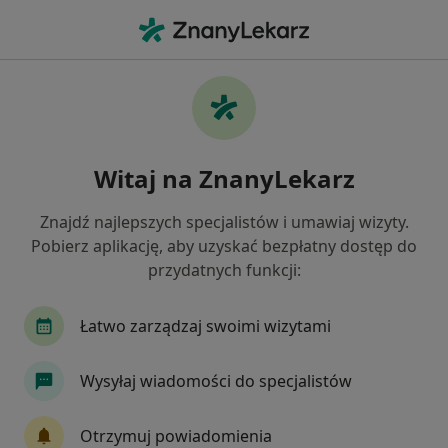
Me
Bolesne Miesiączkowanie • Pabianice, łódzkie
Filtry
• 1
Ubezpieczenie
Map
Bolesne miesiączkowanie specjaliści w
Witaj na ZnanyLekarz
Pabianicach
Jak działają wyniki wyszukiwania
Znajdź najlepszych specjalistów i umawiaj wizyty.
Pobierz aplikację, aby uzyskać bezpłatny dostęp do
przydatnych funkcji:
Jakiego specjalisty szukasz?
Ginekolog
Chirurg
Dermatolog
Endo
Łatwo zarządzaj swoimi wizytami
Wysyłaj wiadomości do specjalistów
Otrzymuj powiadomienia