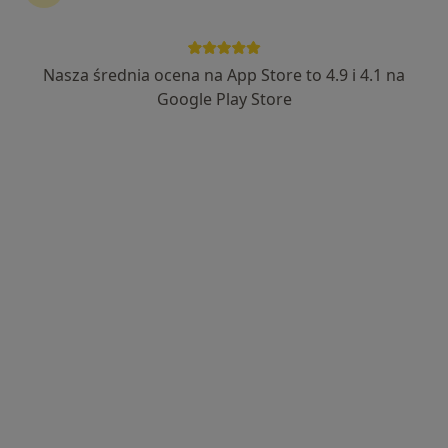
Nasza średnia ocena na App Store to 4.9 i 4.1 na
lek. Edyta Leśniak
Google Play Store
·
Więcej
Ginekolog
75 opinii
Wyszyńskiego 2, Pabianice
•
Mapa
Gabinety MEDICOS
Konsultacja ginekologiczna
Brak ceny
Specjalista nie oferuje umawiania online pod tym adresem.
Poproś o wizytę