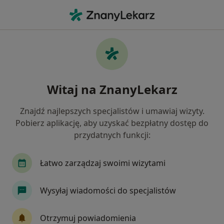
Me
Bolesne Miesiączkowanie • Łęczyca, łódzkie
Filtry
• 1
Mapa
Bolesne miesiączkowanie specjaliści w
Witaj na ZnanyLekarz
Łęczycy
Jak działają wyniki wyszukiwania
Znajdź najlepszych specjalistów i umawiaj wizyty.
Pobierz aplikację, aby uzyskać bezpłatny dostęp do
przydatnych funkcji:
Jakiego specjalisty szukasz?
Ginekolog
Lekarz wykonujący zabiegi medycyn
Łatwo zarządzaj swoimi wizytami
Wysyłaj wiadomości do specjalistów
Otrzymuj powiadomienia