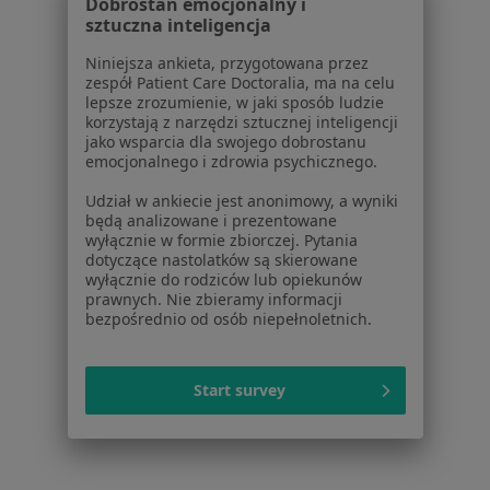
Aplikacje mobilne
Dobrostan emocjonalny i
sztuczna inteligencja
Blog dla pacjentów
Niniejsza ankieta, przygotowana przez
Dla profesjonalistów
zespół Patient Care Doctoralia, ma na celu
lepsze zrozumienie, w jaki sposób ludzie
Cennik
korzystają z narzędzi sztucznej inteligencji
Dla lekarzy
jako wsparcia dla swojego dobrostanu
emocjonalnego i zdrowia psychicznego.
Dla placówek medycznych
Noa Notes
nowość
Udział w ankiecie jest anonimowy, a wyniki
Baza wiedzy
będą analizowane i prezentowane
wyłącznie w formie zbiorczej. Pytania
Centrum Pomocy dla Specjalisty
dotyczące nastolatków są skierowane
wyłącznie do rodziców lub opiekunów
Kontakt
prawnych. Nie zbieramy informacji
ZnanyLekarz - Strona główna
bezpośrednio od osób niepełnoletnich.
ZnanyLekarz Sp. z o.o.
ul. Kolejowa 5/7
Start survey
01-217 Warszawa, Polska
NIP: ⁠7010224868
KRS: ⁠0000347997