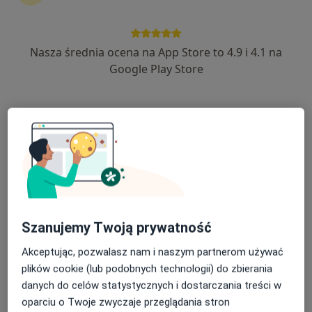
Nasza średnia ocena na App Store to 4.9 i 4.1 na
lek. Jacek Antos
Google Play Store
·
Więcej
Ginekolog, Ultrasonografista
785 opinii
Adres
Online
Słowackiego
•
Mapa
Gabinet Ginekologiczny 3D/4D Gdańsk- Antos Jacek
Konsultacja ginekologiczna
od 350 zł
Szanujemy Twoją prywatność
Specjalista nie oferuje umawiania online pod tym adresem.
Akceptując, pozwalasz nam i naszym partnerom używać
Poproś o wizytę
plików cookie (lub podobnych technologii) do zbierania
danych do celów statystycznych i dostarczania treści w
oparciu o Twoje zwyczaje przeglądania stron