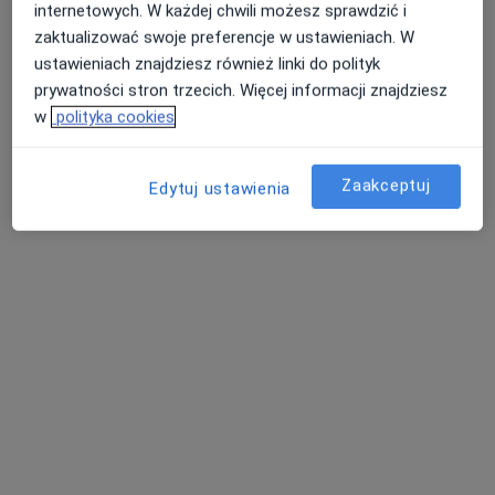
internetowych. W każdej chwili możesz sprawdzić i
zaktualizować swoje preferencje w ustawieniach. W
ustawieniach znajdziesz również linki do polityk
prywatności stron trzecich. Więcej informacji znajdziesz
w
polityka cookies
dr n. med. Jacek Pasiński
Zaakceptuj
Edytuj ustawienia
·
Ginekolog, Lekarz wykonujący zabiegi medycyny estetycznej
Więcej
170 opinii
Poznańska 24/2, Łęczyca
•
Mapa
CENTRUM MEDYCZNE OLMEDICA sp. z o.o.
Konsultacja ginekologiczna
Brak ceny
Specjalista nie oferuje umawiania online pod tym adresem.
Poproś o wizytę