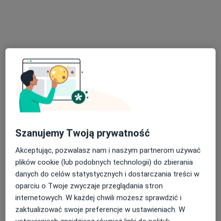
Bezpieczne płatności
lek. Wojciech Kuchta
·
Więcej
Ginekolog
1227 opinii
Adres 1
Adres 2
Szanujemy Twoją prywatność
Kościuszki 50, Limanowa
•
Mapa
Akceptując, pozwalasz nam i naszym partnerom używać
Ultima Clinic - Specjalistyczne Centrum Medyczne
plików cookie (lub podobnych technologii) do zbierania
Konsultacja ginekologiczna
250 zł
danych do celów statystycznych i dostarczania treści w
oparciu o Twoje zwyczaje przeglądania stron
Specjalista nie oferuje umawiania online pod tym adresem.
internetowych. W każdej chwili możesz sprawdzić i
zaktualizować swoje preferencje w ustawieniach. W
Poproś o wizytę