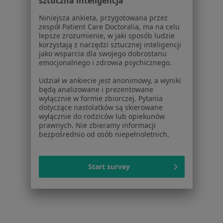
sztuczna inteligencja
Jak działają wyniki wyszukiwania
Dostępność
Niniejsza ankieta, przygotowana przez
zespół Patient Care Doctoralia, ma na celu
O nas
lepsze zrozumienie, w jaki sposób ludzie
Praca
Rekrutujemy!
korzystają z narzędzi sztucznej inteligencji
Partnerzy
jako wsparcia dla swojego dobrostanu
emocjonalnego i zdrowia psychicznego.
Centrum prasowe
Kontakt
Udział w ankiecie jest anonimowy, a wyniki
będą analizowane i prezentowane
Dla pacjentów
wyłącznie w formie zbiorczej. Pytania
dotyczące nastolatków są skierowane
Lekarze
wyłącznie do rodziców lub opiekunów
Placówki medyczne
prawnych. Nie zbieramy informacji
bezpośrednio od osób niepełnoletnich.
Pytania i odpowiedzi
Usługi i zabiegi
Choroby
Start survey
Pomoc
Aplikacje mobilne
Blog dla pacjentów
Dla profesjonalistów