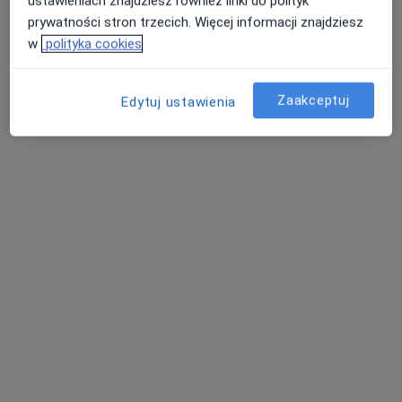
ustawieniach znajdziesz również linki do polityk
prywatności stron trzecich. Więcej informacji znajdziesz
w
polityka cookies
Zaakceptuj
Edytuj ustawienia
Bezpieczne płatności
lek. Beata Chołys
·
Więcej
Ginekolog, Ginekolog dziecięcy
252 opinie
Adres 1
Adres 2
Adres 3
Adres 4
Kościuszki 50, Limanowa
•
Mapa
Ultima Clinic - Specjalistyczne Centrum Medyczne
Konsultacja ginekologiczna dzieci
300 zł