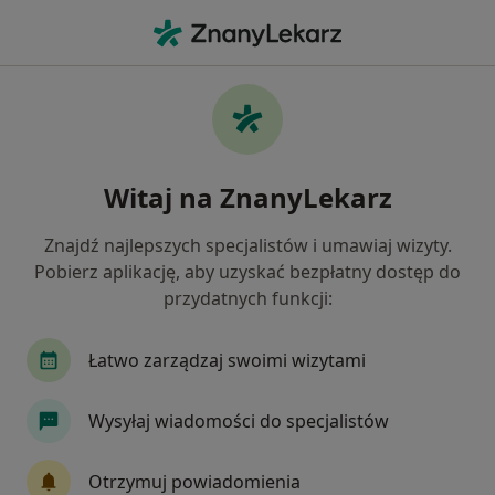
Me
Bolesne Miesiączkowanie • Limanowa, małopolskie
Filtry
• 1
Mapa
Bolesne miesiączkowanie specjaliści w
Witaj na ZnanyLekarz
Limanowej
Jak działają wyniki wyszukiwania
Znajdź najlepszych specjalistów i umawiaj wizyty.
Pobierz aplikację, aby uzyskać bezpłatny dostęp do
przydatnych funkcji:
Jakiego specjalisty szukasz?
Ginekolog
Alergolog
Chirurg
Kardiol
Łatwo zarządzaj swoimi wizytami
Wysyłaj wiadomości do specjalistów
Otrzymuj powiadomienia