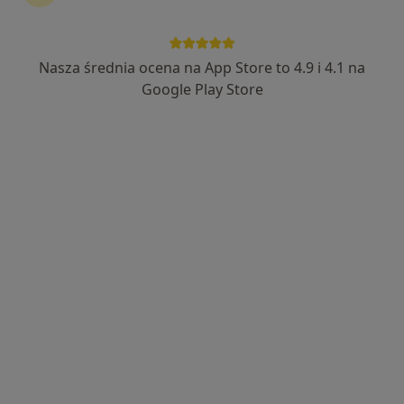
Nasza średnia ocena na App Store to 4.9 i 4.1 na
Google Play Store
Bezpieczne płatności
lek. Wojciech Nowak
·
Więcej
Ginekolog
719 opinii
Kościuszki 50, Limanowa
•
Mapa
Ultima Clinic - Specjalistyczne Centrum Medyczne
Konsultacja ginekologiczna
250 zł
Specjalista nie oferuje umawiania online pod tym adresem.
Poproś o wizytę