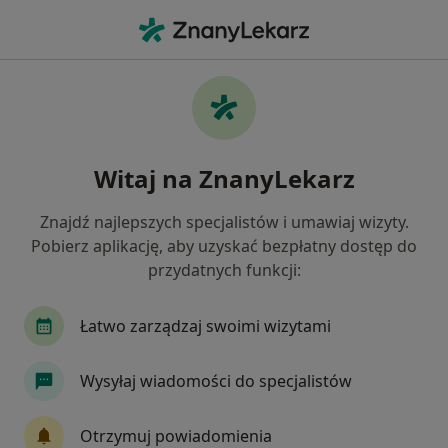
Me
Bóle Stawów • Kozy, śląskie
Filtry
• 1
Ubezpieczenie
Map
Bóle stawów specjaliści w Kozach
Witaj na ZnanyLekarz
Jak działają wyniki wyszukiwania
Znajdź najlepszych specjalistów i umawiaj wizyty.
Pobierz aplikację, aby uzyskać bezpłatny dostęp do
Jakiego specjalisty szukasz?
przydatnych funkcji:
Fizjoterapeuta
Lekarz rehabilitacji medycznej
Łatwo zarządzaj swoimi wizytami
Wysyłaj wiadomości do specjalistów
Otrzymuj powiadomienia