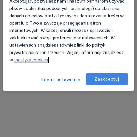
Akceptując, pozwalasz nam i naszym partnerom używać
plików cookie (lub podobnych technologii) do zbierania
danych do celów statystycznych i dostarczania treści w
oparciu o Twoje zwyczaje przeglądania stron
lek. Paweł Herman
lek. Bartosz
lek. Mikołaj Syska
ortopeda
Kadłubicki
neurolog
internetowych. W każdej chwili możesz sprawdzić i
urolog
zaktualizować swoje preferencje w ustawieniach. W
ustawieniach znajdziesz również linki do polityk
Zobacz wszystkich 4 specjalistów
prywatności stron trzecich. Więcej informacji znajdziesz
Brak dostępnych specjalistów z wolnymi terminami w tym centrum medycznym.
w
polityka cookies
Pokaż profil
Zaakceptuj
Edytuj ustawienia