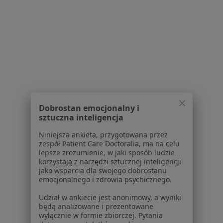
Pokaż więcej usług
Brak dostępnych specjalistów z wolnymi terminami w tym centrum medycznym.
Pokaż profil
Powiązane wyszukiwania
W pobliżu Kóz
Dobrostan emocjonalny i
sztuczna inteligencja
Bóle stawów w Katowicach
Niniejsza ankieta, przygotowana przez
Bóle stawów w Bielsku-Białej
zespół Patient Care Doctoralia, ma na celu
lepsze zrozumienie, w jaki sposób ludzie
Bóle stawów w Tychach
korzystają z narzędzi sztucznej inteligencji
jako wsparcia dla swojego dobrostanu
Bóle stawów w Sosnowcu
emocjonalnego i zdrowia psychicznego.
Bóle stawów w Mikołowie
Udział w ankiecie jest anonimowy, a wyniki
będą analizowane i prezentowane
Więcej (14)
wyłącznie w formie zbiorczej. Pytania
Więcej w kategorii: W pobliżu Kóz