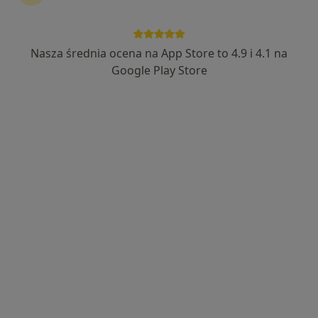
Nasza średnia ocena na App Store to 4.9 i 4.1 na
mgr Ewa Grygierzec-Janusz
Google Play Store
Fizjoterapeuta
4 opinie
Bystrzańska 94, Bielsko-Biała
•
Mapa
Holistic-Clinic
Konsultacja fizjoterapeutyczna
200 zł
Specjalista nie oferuje umawiania online pod tym adresem.
Poproś o wizytę