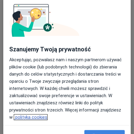
mgr Magdalena Krężołek
·
Więcej
Fizjoterapeuta
55 opinii
św. Stanisława 31, Trzebinia
•
Mapa
Szanujemy Twoją prywatność
Stomatofizjoterapia Magdalena Krężołek
Akceptując, pozwalasz nam i naszym partnerom używać
Konsultacja fizjoterapeutyczna (kolejna wizyta)
od 200 zł
plików cookie (lub podobnych technologii) do zbierania
Specjalista nie oferuje umawiania online pod tym adresem.
danych do celów statystycznych i dostarczania treści w
oparciu o Twoje zwyczaje przeglądania stron
Poproś o wizytę
internetowych. W każdej chwili możesz sprawdzić i
zaktualizować swoje preferencje w ustawieniach. W
ustawieniach znajdziesz również linki do polityk
prywatności stron trzecich. Więcej informacji znajdziesz
w
polityka cookies