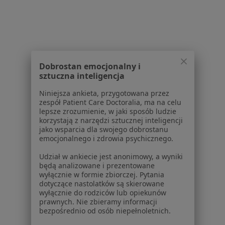
Torbiele w Trzebini
Więcej (3)
Więcej w kategorii: Schorzenia w Trzebini
Dobrostan emocjonalny i
sztuczna inteligencja
Strona Główna
Choroby
Bóle Stawów
Zmień miasto
Trzebinia
Zmień miasto
Niniejsza ankieta, przygotowana przez
zespół Patient Care Doctoralia, ma na celu
lepsze zrozumienie, w jaki sposób ludzie
korzystają z narzędzi sztucznej inteligencji
jako wsparcia dla swojego dobrostanu
emocjonalnego i zdrowia psychicznego.
Udział w ankiecie jest anonimowy, a wyniki
Serwis
będą analizowane i prezentowane
wyłącznie w formie zbiorczej. Pytania
Regulamin
dotyczące nastolatków są skierowane
Polityka prywatności pacjentów
wyłącznie do rodziców lub opiekunów
prawnych. Nie zbieramy informacji
Polityka prywatności profesjonalistów
bezpośrednio od osób niepełnoletnich.
Polityka prywatności dla profesjonalistów, których