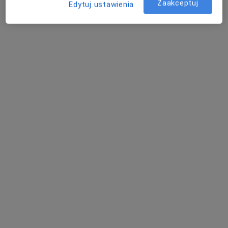
Zaakceptuj
Edytuj ustawienia
Artroskop Centrum Medyczne Bogdan
Wziętek
·
Więcej
Chirurgia, Ortopedia, Fizjoterapia
102 opinie
Bartosza Głowackiego 32, Trzebinia
•
Mapa
Konsultacja ortopedyczna
350 zł
Pokaż więcej usług
dr n. med. Bogdan
Rezonans
Wziętek
Magnetyczny
ortopeda
Artroskop Centrum
Medyczne
diagnostyka
Brak dostępnych specjalistów z wolnymi terminami w tym centrum medycznym.