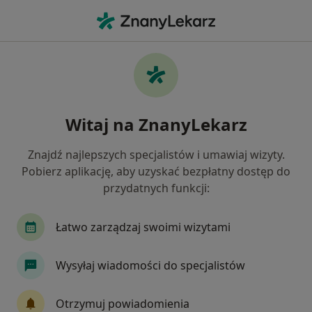
Me
Bóle Stawów • Trzebinia, małopolskie
Filtry
• 1
Ubezpieczenie
Map
Bóle stawów specjaliści w Trzebini
Witaj na ZnanyLekarz
Jak działają wyniki wyszukiwania
Znajdź najlepszych specjalistów i umawiaj wizyty.
Pobierz aplikację, aby uzyskać bezpłatny dostęp do
Jakiego specjalisty szukasz?
przydatnych funkcji:
Fizjoterapeuta
Ortopeda
Chirurg
Ane
Łatwo zarządzaj swoimi wizytami
Wysyłaj wiadomości do specjalistów
Otrzymuj powiadomienia