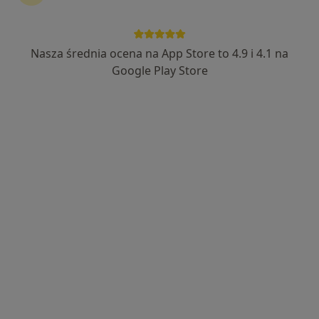
Nasza średnia ocena na App Store to 4.9 i 4.1 na
mgr Maja Bednarczyk
Google Play Store
Fizjoterapeuta
121 opinii
Rafineryjna 10, Trzebinia
•
Mapa
KARMA ZDROWIA. Gabinet Holistic Scanning.
Konsultacja fizjoterapeutyczna
200 zł
Specjalista nie oferuje umawiania online pod tym adresem.
Poproś o wizytę