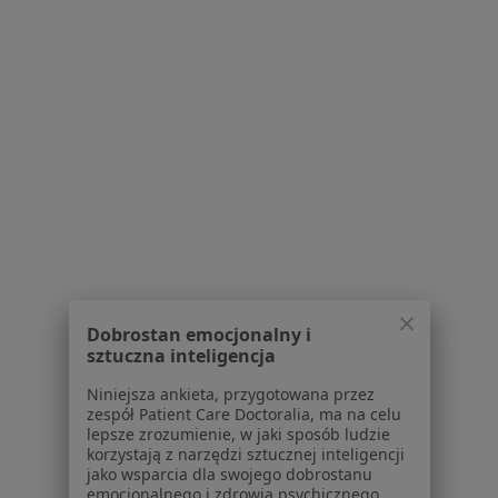
dane pozyskaliśmy samodzielnie
Polityka cookies
Jak działają wyniki wyszukiwania
Dostępność
O nas
Praca
Rekrutujemy!
Partnerzy
Centrum prasowe
Kontakt
Dla pacjentów
Lekarze
Dobrostan emocjonalny i
Placówki medyczne
sztuczna inteligencja
Pytania i odpowiedzi
Niniejsza ankieta, przygotowana przez
Usługi i zabiegi
zespół Patient Care Doctoralia, ma na celu
Choroby
lepsze zrozumienie, w jaki sposób ludzie
Pomoc
korzystają z narzędzi sztucznej inteligencji
jako wsparcia dla swojego dobrostanu
Aplikacje mobilne
emocjonalnego i zdrowia psychicznego.