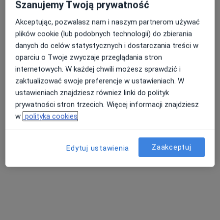
Szanujemy Twoją prywatność
Akceptując, pozwalasz nam i naszym partnerom używać
plików cookie (lub podobnych technologii) do zbierania
danych do celów statystycznych i dostarczania treści w
Bezpieczne płatności
oparciu o Twoje zwyczaje przeglądania stron
lek. Jacek Ornat
internetowych. W każdej chwili możesz sprawdzić i
·
Więcej
Urolog
zaktualizować swoje preferencje w ustawieniach. W
15 opinii
ustawieniach znajdziesz również linki do polityk
prywatności stron trzecich. Więcej informacji znajdziesz
Zabrodzie 7e, Wrocław
•
Mapa
w
polityka cookies
Centrum Medyczne ZABRODZIE
Konsultacja urologiczna
300 zł
Specjalista nie oferuje umawiania online pod tym adresem.
Zaakceptuj
Edytuj ustawienia
Poproś o wizytę