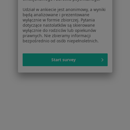
Blog dla pacjentów
Udział w ankiecie jest anonimowy, a wyniki
Dla profesjonalistów
będą analizowane i prezentowane
wyłącznie w formie zbiorczej. Pytania
Cennik
dotyczące nastolatków są skierowane
wyłącznie do rodziców lub opiekunów
Dla lekarzy
prawnych. Nie zbieramy informacji
Dla placówek medycznych
bezpośrednio od osób niepełnoletnich.
Noa Notes
nowość
Baza wiedzy
Centrum Pomocy dla Specjalisty
Start survey
Kontakt
ZnanyLekarz - Strona główna
ZnanyLekarz Sp. z o.o.
ul. Kolejowa 5/7
01-217 Warszawa, Polska
NIP: ⁠7010224868
KRS: ⁠0000347997
REGON: ⁠142276657