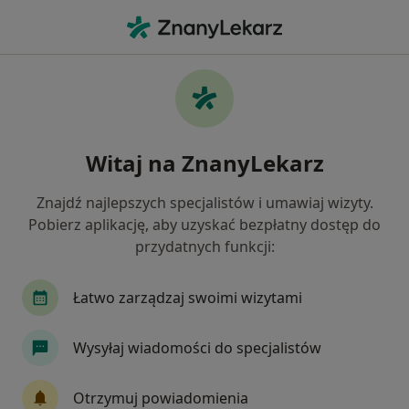
Me
Rak Prostaty • Kobierzyce, dolnośląskie
Filtry
• 1
Ubezpieczenie
Map
Rak prostaty specjaliści w Kobierzycach
Witaj na ZnanyLekarz
Jak działają wyniki wyszukiwania
Znajdź najlepszych specjalistów i umawiaj wizyty.
Pobierz aplikację, aby uzyskać bezpłatny dostęp do
Jakiego specjalisty szukasz?
przydatnych funkcji:
Urolog
Chirurg
Ortopeda
Psychiatra
Łatwo zarządzaj swoimi wizytami
Wysyłaj wiadomości do specjalistów
Otrzymuj powiadomienia