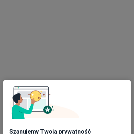
lek. Anna Kaptur
·
Więcej
Laryngolog
4 opinie
ul. Rotmistrza Witolda Pileckiego 10 B, Bielawa
•
Mapa
Indywidualna Specjalistyczna Praktyka Lekarska
Badanie słuchu
Brak ceny
Specjalista nie oferuje umawiania online pod tym adresem.
Poproś o wizytę
Szanujemy Twoją prywatność