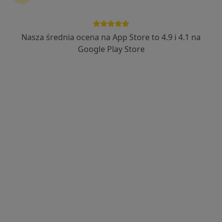
Nasza średnia ocena na App Store to 4.9 i 4.1 na
dr n. med. Hanna Temporale
Google Play Store
·
Więcej
Laryngolog
65 opinii
Ząbkowice Śląskie
•
Mapa
Prywatny gabinet
Konsultacja laryngologiczna
Brak ceny
Specjalista nie oferuje umawiania online pod tym adresem.
Poproś o wizytę