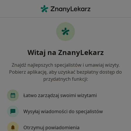
Me
Ból Zatok • Ząbkowice Śląskie, dolnośląskie
Filtry
• 1
Ubezpieczenie
Map
Ból zatok specjaliści w Ząbkowicach Śląskich
Witaj na ZnanyLekarz
Jak działają wyniki wyszukiwania
Znajdź najlepszych specjalistów i umawiaj wizyty.
Pobierz aplikację, aby uzyskać bezpłatny dostęp do
Jakiego specjalisty szukasz?
przydatnych funkcji:
Laryngolog
Alergolog
Chirurg
Derma
Łatwo zarządzaj swoimi wizytami
Wysyłaj wiadomości do specjalistów
Otrzymuj powiadomienia