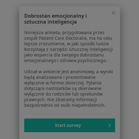
Dobrostan emocjonalny i
Serwis
sztuczna inteligencja
Regulamin
Niniejsza ankieta, przygotowana przez
zespół Patient Care Doctoralia, ma na celu
Polityka prywatności pacjentów
lepsze zrozumienie, w jaki sposób ludzie
Polityka prywatności profesjonalistów
korzystają z narzędzi sztucznej inteligencji
Polityka prywatności dla profesjonalistów, których
jako wsparcia dla swojego dobrostanu
emocjonalnego i zdrowia psychicznego.
dane pozyskaliśmy samodzielnie
Polityka cookies
Udział w ankiecie jest anonimowy, a wyniki
Jak działają wyniki wyszukiwania
będą analizowane i prezentowane
wyłącznie w formie zbiorczej. Pytania
Dostępność
dotyczące nastolatków są skierowane
O nas
wyłącznie do rodziców lub opiekunów
Praca
Rekrutujemy!
prawnych. Nie zbieramy informacji
bezpośrednio od osób niepełnoletnich.
Partnerzy
Centrum prasowe
Kontakt
Start survey
Dla pacjentów