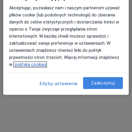
Akceptując, pozwalasz nam i naszym partnerom używać
plików cookie (lub podobnych technologii) do zbierania
Przychodnia Lekarsko-Rehabilitacyjna
danych do celów statystycznych i dostarczania treści w
ZDROVIT
oparciu o Twoje zwyczaje przeglądania stron
·
Więcej
Dermatologia, Chirurgia, Interna
internetowych. W każdej chwili możesz sprawdzić i
170 opinii
zaktualizować swoje preferencje w ustawieniach. W
ustawieniach znajdziesz również linki do polityk
Jana III Sobieskiego 19a/2, Bielawa
•
Mapa
prywatności stron trzecich. Więcej informacji znajdziesz
Konsultacja fizjoterapeutyczna
od 60 zł
w
polityka cookies
Pokaż więcej usług
Zaakceptuj
Edytuj ustawienia
lek. Maciej Cezary
Pawlicki
chirurg plastyczny
Brak dostępnych specjalistów z wolnymi terminami w tym centrum medycznym.
Pokaż profil