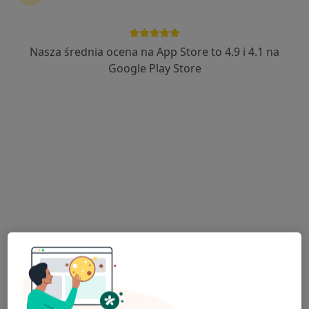
Nasza średnia ocena na App Store to 4.9 i 4.1 na
lek. Barbara Gajek
Google Play Store
·
Więcej
W trakcie specjalizacji (Laryngolog)
64 opinie
Generała Mariana Langiewicza 37, Zielona Góra
•
Mapa
Lubuskie Centrum Laryngologii LCL ProKardio
Konsultacja laryngologiczna
od 250 zł
Specjalista nie oferuje umawiania online pod tym adresem.
Poproś o wizytę