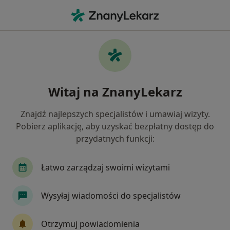
Me
Ból Zatok • Świdnica, lubuskie
Filtry
• 1
Mapa
Ból zatok specjaliści w Świdnicy
Witaj na ZnanyLekarz
Jak działają wyniki wyszukiwania
Znajdź najlepszych specjalistów i umawiaj wizyty.
Pobierz aplikację, aby uzyskać bezpłatny dostęp do
Jakiego specjalisty szukasz?
przydatnych funkcji:
Laryngolog
Internista
Gastrolog
Nef
Łatwo zarządzaj swoimi wizytami
Wysyłaj wiadomości do specjalistów
Otrzymuj powiadomienia