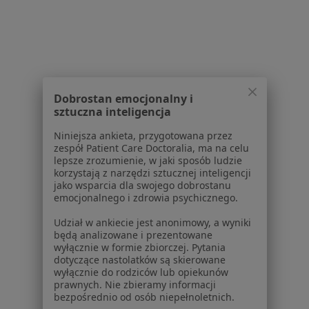
O nas
Praca
Rekrutujemy!
Partnerzy
Centrum prasowe
Kontakt
Dla pacjentów
Dobrostan emocjonalny i
sztuczna inteligencja
Lekarze
Niniejsza ankieta, przygotowana przez
Placówki medyczne
zespół Patient Care Doctoralia, ma na celu
Pytania i odpowiedzi
lepsze zrozumienie, w jaki sposób ludzie
korzystają z narzędzi sztucznej inteligencji
Usługi i zabiegi
jako wsparcia dla swojego dobrostanu
Choroby
emocjonalnego i zdrowia psychicznego.
Pomoc
Udział w ankiecie jest anonimowy, a wyniki
Aplikacje mobilne
będą analizowane i prezentowane
Blog dla pacjentów
wyłącznie w formie zbiorczej. Pytania
dotyczące nastolatków są skierowane
Dla profesjonalistów
wyłącznie do rodziców lub opiekunów
prawnych. Nie zbieramy informacji
Cennik
bezpośrednio od osób niepełnoletnich.