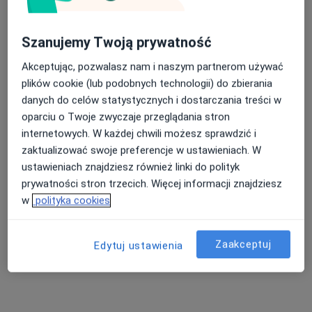
Szanujemy Twoją prywatność
lek. Aleksandra Lew
Akceptując, pozwalasz nam i naszym partnerom używać
·
Więcej
W trakcie specjalizacji (Laryngolog)
plików cookie (lub podobnych technologii) do zbierania
26 opinii
danych do celów statystycznych i dostarczania treści w
Generała Mariana Langiewicza 37, Zielona Góra
•
Mapa
oparciu o Twoje zwyczaje przeglądania stron
Lubuskie Centrum Laryngologii LCL ProKardio
internetowych. W każdej chwili możesz sprawdzić i
Konsultacja laryngologiczna
od 250 zł
zaktualizować swoje preferencje w ustawieniach. W
ustawieniach znajdziesz również linki do polityk
Specjalista nie oferuje umawiania online pod tym adresem.
prywatności stron trzecich. Więcej informacji znajdziesz
Poproś o wizytę
w
polityka cookies
Zaakceptuj
Edytuj ustawienia