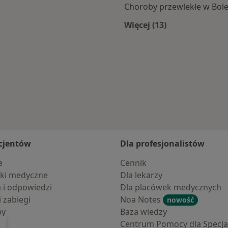
Choroby przewlekłe w Bol
Więcej (13)
ławca
Więcej w kategorii:
cjentów
Dla profesjonalistów
e
Cennik
ki medyczne
Dla lekarzy
a i odpowiedzi
Dla placówek medycznych
i zabiegi
Noa Notes
nowość
by
Baza wiedzy
Centrum Pomocy dla Specjal