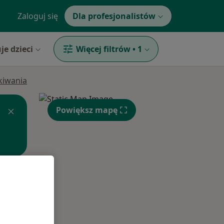
Zaloguj się
Dla profesjonalistów
je dzieci
Więcej filtrów
•
1
ukiwania
Powiększ mapę
Wt,
Śr,
Czw,
11 Sie
12 Sie
13 Sie