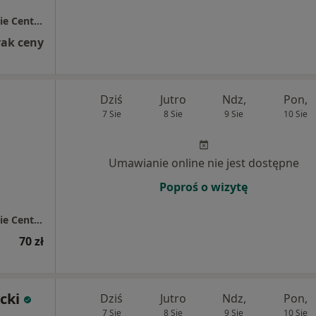
Przychodnia Lekarz Domowy / Bolesławieckie Centrum Zdrowia
rak ceny
Dziś
Jutro
Ndz,
Pon,
7 Sie
8 Sie
9 Sie
10 Sie
Umawianie online nie jest dostępne
Poproś o wizytę
Przychodnia Lekarz Domowy / Bolesławieckie Centrum Zdrowia
70 zł
cki
Dziś
Jutro
Ndz,
Pon,
7 Sie
8 Sie
9 Sie
10 Sie