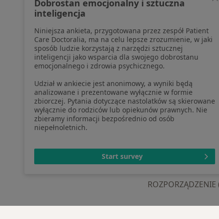
Dobrostan emocjonalny i sztuczna
pozyskaliśmy samodzielnie
Aplika
inteligencja
Polityka cookies
Blog d
Niniejsza ankieta, przygotowana przez zespół Patient
Jak działają wyniki wyszukiwania
Care Doctoralia, ma na celu lepsze zrozumienie, w jaki
Dostępność
sposób ludzie korzystają z narzędzi sztucznej
O nas
inteligencji jako wsparcia dla swojego dobrostanu
emocjonalnego i zdrowia psychicznego.
Praca
Rekrutujemy!
Partnerzy
Udział w ankiecie jest anonimowy, a wyniki będą
Centrum prasowe
analizowane i prezentowane wyłącznie w formie
zbiorczej. Pytania dotyczące nastolatków są skierowane
Kontakt
wyłącznie do rodziców lub opiekunów prawnych. Nie
zbieramy informacji bezpośrednio od osób
niepełnoletnich.
otwiera się w now
otwiera s
o
Polska
,
Türkiye
,
España
,
Start survey
ROZPORZĄDZENIE (UE