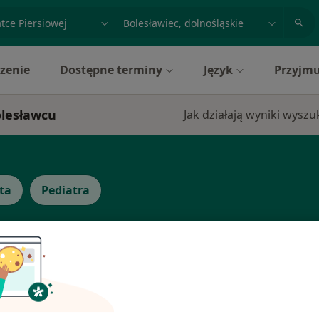
acja, badanie lub nazwisko
miasto lub dzielnica
zenie
Dostępne terminy
Język
Przyjmu
olesławcu
Jak działają wyniki wysz
ta
Pediatra
Dziś
Jutro
Ndz,
Pon,
7 Sie
8 Sie
9 Sie
10 Sie
cej
Brak kalendarza w Twojej lokalizacji.