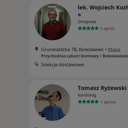
lek. Wojciech Koz
Ortopeda
5 opinii
Grunwaldzka 7B, Bolesławiec
•
Mapa
Iniekcje dostawowe
Tomasz Ryżewski
Kardiolog
1 opinia