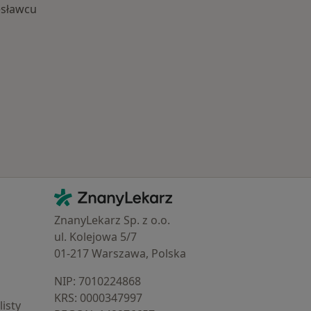
esławcu
 Schorzenia w Bolesławcu
Kontakt
ZnanyLekarz - Strona główna
ZnanyLekarz Sp. z o.o.
ul. Kolejowa 5/7
01-217 Warszawa, Polska
NIP: ⁠7010224868
KRS: ⁠0000347997
isty