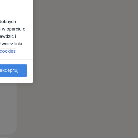
odobnych
i w oparciu o
awdzić i
wnież linki
 cookies
Wt,
Śr,
Czw,
11 Sie
12 Sie
13 Sie
akceptuj