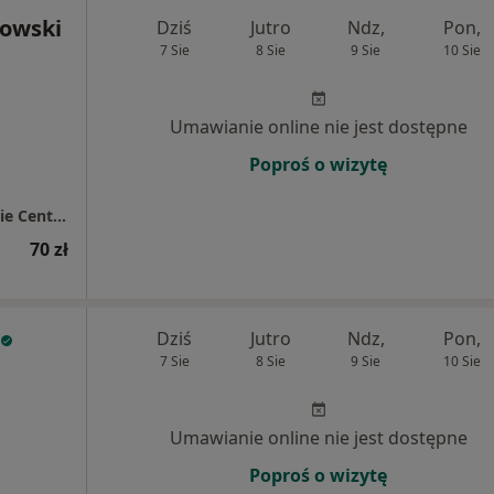
łowski
Dziś
Jutro
Ndz,
Pon,
7 Sie
8 Sie
9 Sie
10 Sie
Umawianie online nie jest dostępne
Poproś o wizytę
Przychodnia Lekarz Domowy / Bolesławieckie Centrum Zdrowia
70 zł
Dziś
Jutro
Ndz,
Pon,
7 Sie
8 Sie
9 Sie
10 Sie
Umawianie online nie jest dostępne
Poproś o wizytę