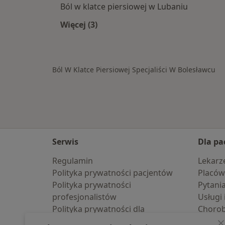
Ból w klatce piersiowej w Lubaniu
Więcej (3)
Więcej w kategorii: W pobliżu Boles
Ból W Klatce Piersiowej Specjaliści W Bolesławcu
Serwis
Dla pa
Regulamin
Lekarz
Polityka prywatności pacjentów
Placów
Polityka prywatności
Pytani
profesjonalistów
Usługi 
Polityka prywatności dla
Choro
profesjonalistów, których dane
Pomoc