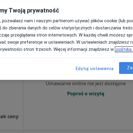
Pokaż adresy z kalendarzem
my Twoją prywatność
, pozwalasz nam i naszym partnerom używać plików cookie (lub p
) do zbierania danych do celów statystycznych i dostarczania treśc
rak ceny
zaje przeglądania stron internetowych. W każdej chwili możesz spr
wać swoje preferencje w ustawieniach. W ustawieniach znajdziesz ró
prywatności stron trzecich. Więcej informacji znajdziesz w
polityka
k
Dziś
Jutro
Ndz,
Pon,
7 Sie
8 Sie
9 Sie
10 Sie
olog
Za
Edytuj ustawienia
Umawianie online nie jest dostępne
Poproś o wizytę
rak ceny