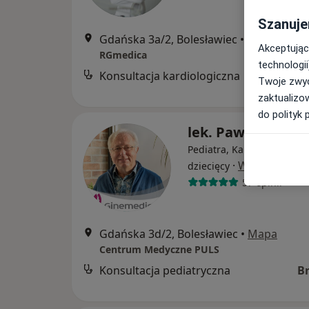
Szanuje
Gdańska 3a/2, Bolesławiec
•
Mapa
Akceptując
RGmedica
technologii
Konsultacja kardiologiczna
B
Twoje zwyc
zaktualizo
do polityk 
lek. Paweł Bułaci
Pediatra, Kardiolog, Kardi
·
Więcej
dziecięcy
57 opinii
Gdańska 3d/2, Bolesławiec
•
Mapa
Centrum Medyczne PULS
Konsultacja pediatryczna
B