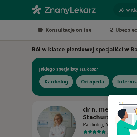
specjaliz
Konsultacje online
Ubezpiec
Ból w klatce piersiowej specjaliści w B
Jakiego specjalisty szukasz?
Kardiolog
Ortopeda
Internis
dr n. med. Aneta
Stachurska
·
Wię
Kardiolog, Internista
332 opinie