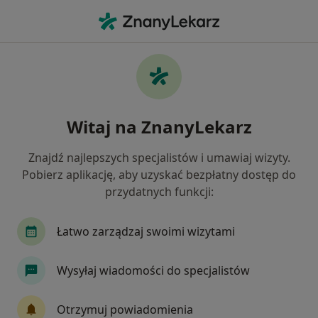
Me
Ból Twarzy • Tczew, pomorskie
Filtry
• 1
Ubezpieczenie
Map
Ból twarzy specjaliści w Tczewie
Witaj na ZnanyLekarz
Jak działają wyniki wyszukiwania
Znajdź najlepszych specjalistów i umawiaj wizyty.
Pobierz aplikację, aby uzyskać bezpłatny dostęp do
Jakiego specjalisty szukasz?
przydatnych funkcji:
Neurolog
Fizjoterapeuta
Psychiatra
Łatwo zarządzaj swoimi wizytami
Wysyłaj wiadomości do specjalistów
Otrzymuj powiadomienia