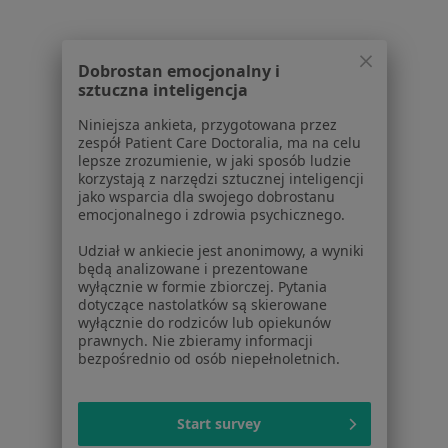
O nas
Praca
Rekrutujemy!
Partnerzy
Dobrostan emocjonalny i
Centrum prasowe
sztuczna inteligencja
Kontakt
Niniejsza ankieta, przygotowana przez
Dla pacjentów
zespół Patient Care Doctoralia, ma na celu
lepsze zrozumienie, w jaki sposób ludzie
Lekarze
korzystają z narzędzi sztucznej inteligencji
jako wsparcia dla swojego dobrostanu
Placówki medyczne
emocjonalnego i zdrowia psychicznego.
Pytania i odpowiedzi
Usługi i zabiegi
Udział w ankiecie jest anonimowy, a wyniki
będą analizowane i prezentowane
Choroby
wyłącznie w formie zbiorczej. Pytania
Pomoc
dotyczące nastolatków są skierowane
Aplikacje mobilne
wyłącznie do rodziców lub opiekunów
prawnych. Nie zbieramy informacji
Blog dla pacjentów
bezpośrednio od osób niepełnoletnich.
Dla profesjonalistów
Cennik
Start survey
Dla lekarzy