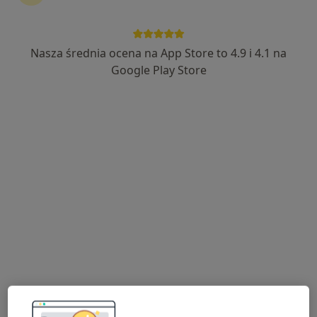
Nasza średnia ocena na App Store to 4.9 i 4.1 na
Bezpieczne płatności
Google Play Store
lek. Aneta Bielec
·
Więcej
Neurolog
266 opinii
Pomorska 1, Galeria Kociewska - poziom 2, Tczew
•
Mapa
Centrum Medyczne POLMED Oddział Tczew
Konsultacja neurologiczna
300 zł
Specjalista nie oferuje umawiania online pod tym adresem.
Poproś o wizytę