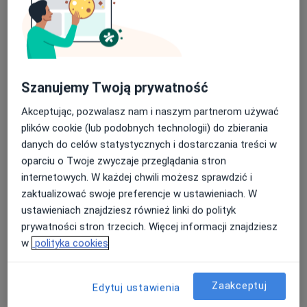
Bezpieczne płatności
Szanujemy Twoją prywatność
lek. Jędrzej Wojtoń
·
Więcej
Neurolog
Akceptując, pozwalasz nam i naszym partnerom używać
54 opinie
plików cookie (lub podobnych technologii) do zbierania
danych do celów statystycznych i dostarczania treści w
Pomorska 1, Galeria Kociewska - poziom 2, Tczew
•
Mapa
oparciu o Twoje zwyczaje przeglądania stron
Centrum Medyczne POLMED Oddział Tczew
internetowych. W każdej chwili możesz sprawdzić i
Konsultacja neurologiczna
300 zł
zaktualizować swoje preferencje w ustawieniach. W
Specjalista nie oferuje umawiania online pod tym adresem.
ustawieniach znajdziesz również linki do polityk
prywatności stron trzecich. Więcej informacji znajdziesz
Poproś o wizytę
w
polityka cookies
Zaakceptuj
Edytuj ustawienia