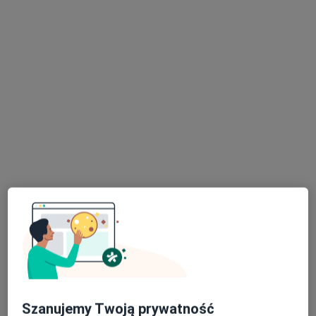
mgr Volodymyr Kulbytskyi
·
Więcej
Fizjoterapeuta
317 opinii
ul.Lwowska 28/8, Zamość
•
Mapa
mgr Volodymyr Kulbytskyi
Konsultacja fizjoterapeutyczna
od 100 zł
Specjalista nie oferuje umawiania online pod tym adresem.
Poproś o wizytę
Szanujemy Twoją prywatność