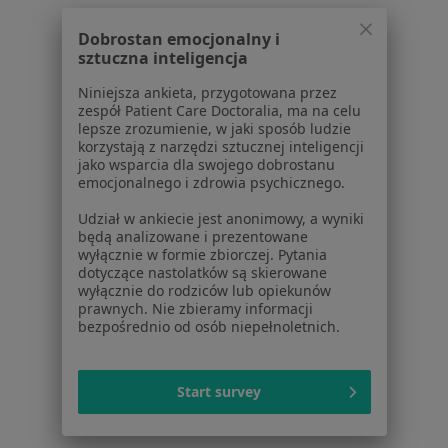
Dobrostan emocjonalny i
Serwis
sztuczna inteligencja
Regulamin
Niniejsza ankieta, przygotowana przez
zespół Patient Care Doctoralia, ma na celu
Polityka prywatności pacjentów
lepsze zrozumienie, w jaki sposób ludzie
Polityka prywatności profesjonalistów
korzystają z narzędzi sztucznej inteligencji
Polityka prywatności dla profesjonalistów, których
jako wsparcia dla swojego dobrostanu
emocjonalnego i zdrowia psychicznego.
dane pozyskaliśmy samodzielnie
Polityka cookies
Udział w ankiecie jest anonimowy, a wyniki
Jak działają wyniki wyszukiwania
będą analizowane i prezentowane
wyłącznie w formie zbiorczej. Pytania
Dostępność
dotyczące nastolatków są skierowane
O nas
wyłącznie do rodziców lub opiekunów
Praca
Rekrutujemy!
prawnych. Nie zbieramy informacji
bezpośrednio od osób niepełnoletnich.
Partnerzy
Centrum prasowe
Kontakt
Start survey
Dla pacjentów