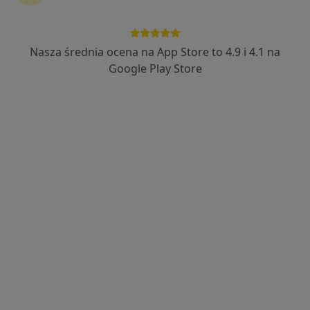
Nasza średnia ocena na App Store to 4.9 i 4.1 na
Marcin Wdowiak
Google Play Store
·
Więcej
Neurochirurg
104 opinie
Koszary 55, Zamość
•
Mapa
Centrum Medyczne DERMEDICA
Konsultacja neurochirurgiczna
350 zł
Specjalista nie oferuje umawiania online pod tym adresem.
Poproś o wizytę