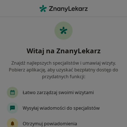
Me
Ból Pleców • Zamość, lubelskie
Filtry
• 1
Ubezpieczenie
Map
Ból pleców specjaliści w Zamościu
Witaj na ZnanyLekarz
Jak działają wyniki wyszukiwania
Znajdź najlepszych specjalistów i umawiaj wizyty.
Pobierz aplikację, aby uzyskać bezpłatny dostęp do
Jakiego specjalisty szukasz?
przydatnych funkcji:
Pediatra
Fizjoterapeuta
Lekarz rodzinny
Łatwo zarządzaj swoimi wizytami
Wysyłaj wiadomości do specjalistów
Otrzymuj powiadomienia