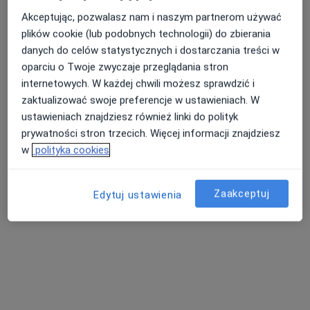
Akceptując, pozwalasz nam i naszym partnerom używać
plików cookie (lub podobnych technologii) do zbierania
Centrum Medyczne DERMEDICA
danych do celów statystycznych i dostarczania treści w
·
Więcej
Chirurgia, Medycyna estetyczna, Dermatologia
oparciu o Twoje zwyczaje przeglądania stron
928 opinii
internetowych. W każdej chwili możesz sprawdzić i
zaktualizować swoje preferencje w ustawieniach. W
Koszary 55, Zamość
•
Mapa
ustawieniach znajdziesz również linki do polityk
Konsultacja ortopedyczna
prywatności stron trzecich. Więcej informacji znajdziesz
Pokaż więcej usług
w
polityka cookies
Zaakceptuj
Edytuj ustawienia
dr n. med. Jolanta
dr hab. n. med., prof.
Marcin Wdowiak
Budzyńska-
uczelni Andrzej
neurochirurg
Włodarczyk
Prystupa
dermatolog
gastrolog
Zobacz wszystkich 7 specjalistów
Brak dostępnych specjalistów z wolnymi terminami w tym centrum medycznym.