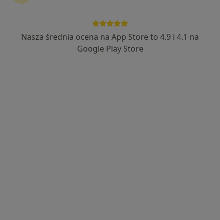
Nasza średnia ocena na App Store to 4.9 i 4.1 na
Specjalistyczne Centrum Medyczne im.
Google Play Store
św. Jana Pawła II S.A. w Polanicy-Zdroju
SCM Polanica
·
Więcej
Chirurgia, Interna, Medycyna estetyczna
137 opinii
Jana Pawła II 2, Polanica Zdrój
•
Mapa
Konsultacja psychologiczna
160 zł
Pokaż więcej usług
dr n. med. Piotr
lek. Vladislav Lisovski
lek. Bartosz Terebus
Drozdowski
chirurg plastyczny
okulista
chirurg plastyczny
Brak dostępnych specjalistów z wolnymi terminami w tym centrum medycznym.