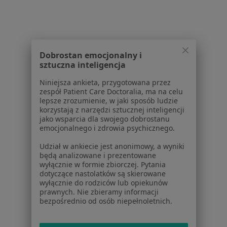
Więcej w kategorii: Schorzenia w Kłodzku
Ból Karku Specjaliści W Kłodzku
Dobrostan emocjonalny i
sztuczna inteligencja
Niniejsza ankieta, przygotowana przez
zespół Patient Care Doctoralia, ma na celu
lepsze zrozumienie, w jaki sposób ludzie
Serwis
korzystają z narzędzi sztucznej inteligencji
jako wsparcia dla swojego dobrostanu
Regulamin
emocjonalnego i zdrowia psychicznego.
Polityka prywatności pacjentów
Udział w ankiecie jest anonimowy, a wyniki
Polityka prywatności profesjonalistów
będą analizowane i prezentowane
Polityka prywatności dla profesjonalistów, których
wyłącznie w formie zbiorczej. Pytania
dotyczące nastolatków są skierowane
dane pozyskaliśmy samodzielnie
wyłącznie do rodziców lub opiekunów
Polityka cookies
prawnych. Nie zbieramy informacji
Jak działają wyniki wyszukiwania
bezpośrednio od osób niepełnoletnich.
Dostępność
O nas