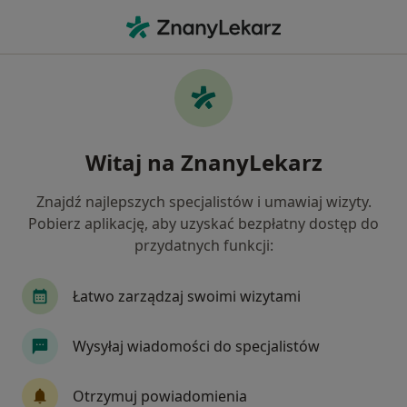
Me
Ból Karku • Kłodzko, dolnośląskie
Filtry
• 1
Ubezpieczenie
Map
Ból karku specjaliści w Kłodzku
Witaj na ZnanyLekarz
Jak działają wyniki wyszukiwania
Znajdź najlepszych specjalistów i umawiaj wizyty.
Pobierz aplikację, aby uzyskać bezpłatny dostęp do
Jakiego specjalisty szukasz?
przydatnych funkcji:
Fizjoterapeuta
Anestezjolog
Chirurg
Łatwo zarządzaj swoimi wizytami
Wysyłaj wiadomości do specjalistów
Otrzymuj powiadomienia