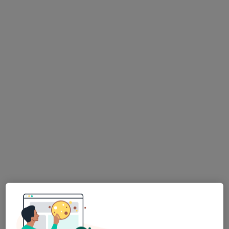
Pokaż profil
Maciej Marcin Lekan
Neurochirurg
17 opinii
Jana Pawła II 2, Polanica Zdrój
•
Mapa
Specjalistyczne Centrum Medyczne im. św. Jana Pawła II S.A. w Polanicy-Zdroju
Konsultacja neurochirurgiczna
350 zł
Specjalista nie oferuje umawiania online pod tym adresem.