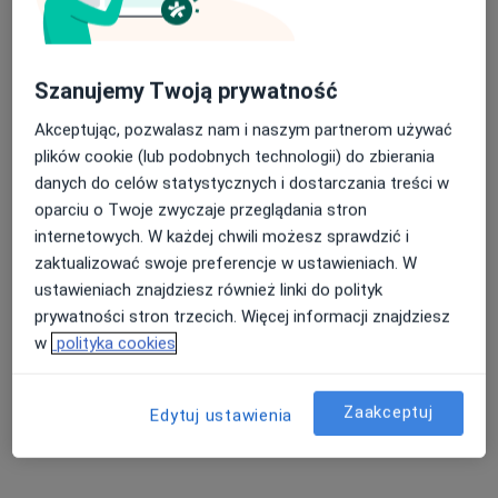
Poproś o wizytę
Szanujemy Twoją prywatność
Akceptując, pozwalasz nam i naszym partnerom używać
plików cookie (lub podobnych technologii) do zbierania
danych do celów statystycznych i dostarczania treści w
oparciu o Twoje zwyczaje przeglądania stron
internetowych. W każdej chwili możesz sprawdzić i
zaktualizować swoje preferencje w ustawieniach. W
mgr Maciej Kusiak
ustawieniach znajdziesz również linki do polityk
·
Więcej
Fizjoterapeuta
prywatności stron trzecich. Więcej informacji znajdziesz
113 opinii
w
polityka cookies
Powstańców Warszawy 8W, Ząbkowice Śląskie
•
Mapa
MK fizjoterapia - prywatny gabinet fizjoterapii
Zaakceptuj
Edytuj ustawienia
Badanie wad postawy
200 zł
Specjalista nie oferuje umawiania online pod tym adresem.