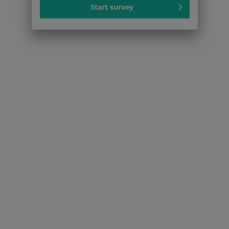
Start survey
Praca
Rekrutujemy!
Partnerzy
Centrum prasowe
Kontakt
Dla pacjentów
Lekarze
Placówki medyczne
Pytania i odpowiedzi
Usługi i zabiegi
Choroby
Pomoc
Aplikacje mobilne
Blog dla pacjentów
Dla profesjonalistów
Cennik
Dla lekarzy