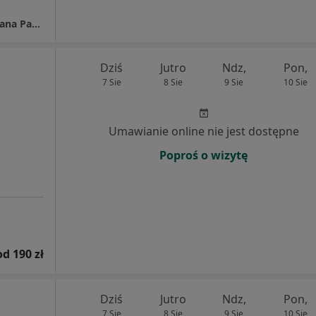
Specjalistyczne Centrum Medyczne im. św. Jana Pawła II S.A. w Polanicy-Zdroju
Dziś
Jutro
Ndz,
Pon,
7 Sie
8 Sie
9 Sie
10 Sie
Umawianie online nie jest dostępne
Poproś o wizytę
od 190 zł
Dziś
Jutro
Ndz,
Pon,
7 Sie
8 Sie
9 Sie
10 Sie