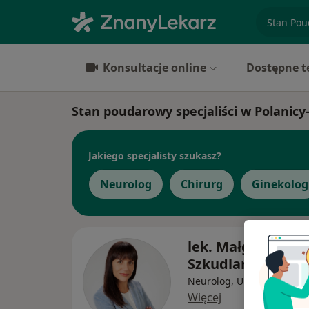
specjaliz
Konsultacje online
Dostępne t
Stan poudarowy specjaliści w Polanicy
Jakiego specjalisty szukasz?
Neurolog
Chirurg
Ginekolog
lek. Małgorzata
Szkudlarek
Neurolog, Ultrasonografis
Więcej