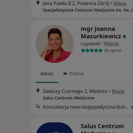
Jana Pawła II 2, Polanica Zdrój
•
Mapa
mgr Joanna
Mazurkiewicz
·
Więcej
Logopeda
40 opinii
Adres
Online
Zawiszy Czarnego 2, Kłodzko
•
Mapa
Salus Centrum Medyczne
Konsultacja neurologopedyczna (kolejna wizyta)
Salus Centrum