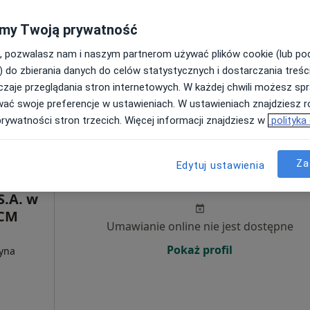
Pokaż numer
my Twoją prywatność
, pozwalasz nam i naszym partnerom używać plików cookie (lub p
) do zbierania danych do celów statystycznych i dostarczania treśc
zaje przeglądania stron internetowych. W każdej chwili możesz spr
wać swoje preferencje w ustawieniach. W ustawieniach znajdziesz ró
od 230 zł
prywatności stron trzecich. Więcej informacji znajdziesz w
polityka
Dziś
Jutro
Ndz,
Pon,
Za
Edytuj ustawienia
e im.
7 Sie
8 Sie
9 Sie
10 Sie
S.A. w
SCM
Umawianie online nie jest dostępne
Pokaż profil
cyna