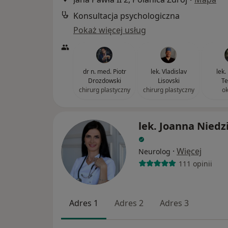
Konsultacja psychologiczna
Pokaż więcej usług
dr n. med. Piotr
lek. Vladislav
lek.
Drozdowski
Lisovski
Te
chirurg plastyczny
chirurg plastyczny
ok
lek. Joanna Niedz
·
Więcej
Neurolog
111 opinii
Adres 1
Adres 2
Adres 3