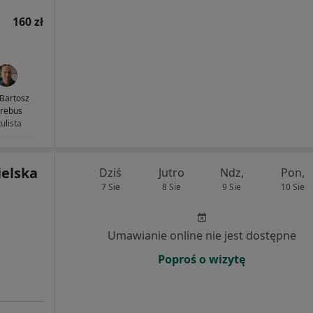
160 zł
 Bartosz
rebus
ulista
ielska
Dziś
Jutro
Ndz,
Pon,
7 Sie
8 Sie
9 Sie
10 Sie
Umawianie online nie jest dostępne
Poproś o wizytę