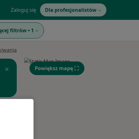
Zaloguj się
Dla profesjonalistów
ęcej filtrów
•
1
ukiwania
Powiększ mapę
Wt,
Śr,
Czw,
11 Sie
12 Sie
13 Sie