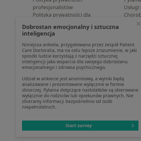
profesjonalistów
Usługi 
Polityka prywatności dla
Choro
profesjonalistów, których dane
Pomoc
Dobrostan emocjonalny i sztuczna
pozyskaliśmy samodzielnie
Aplika
inteligencja
Polityka cookies
Blog d
Niniejsza ankieta, przygotowana przez zespół Patient
Jak działają wyniki wyszukiwania
Care Doctoralia, ma na celu lepsze zrozumienie, w jaki
Dostępność
sposób ludzie korzystają z narzędzi sztucznej
O nas
inteligencji jako wsparcia dla swojego dobrostanu
emocjonalnego i zdrowia psychicznego.
Praca
Rekrutujemy!
Partnerzy
Udział w ankiecie jest anonimowy, a wyniki będą
Centrum prasowe
analizowane i prezentowane wyłącznie w formie
zbiorczej. Pytania dotyczące nastolatków są skierowane
Kontakt
wyłącznie do rodziców lub opiekunów prawnych. Nie
zbieramy informacji bezpośrednio od osób
niepełnoletnich.
otwiera się w now
otwiera s
o
Polska
,
Türkiye
,
España
,
Start survey