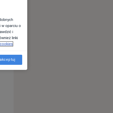
odobnych
i w oparciu o
awdzić i
wnież linki
 cookies
Wt,
Śr,
Czw,
akceptuj
11 Sie
12 Sie
13 Sie