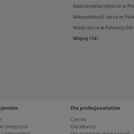
Nadciśnienie tętnicze w Po
Niewydolność serca w Pola
Wady serca w Polanicy-Zdr
Więcej (14)
cy-Zdroju
Więcej w kategorii: 
cjentów
Dla profesjonalistów
e
Cennik
ki medyczne
Dla lekarzy
a i odpowiedzi
Dla placówek medycznych