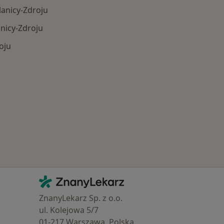
lanicy-Zdroju
nicy-Zdroju
oju
Schorzenia w Polanicy-Zdroju
Kontakt
ZnanyLekarz - Strona główna
ZnanyLekarz Sp. z o.o.
ul. Kolejowa 5/7
01-217 Warszawa, Polska