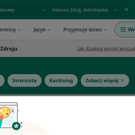
acja, badanie lub nazwisko
miasto lub dzielnica
erminy
Język
Przyjmuje dzieci
Wi
-Zdroju
Jak działają wyniki wysz
Internista
Kardiolog
Zobacz więcej
Dziś
Jutro
Ndz,
Pon,
7 Sie
8 Sie
9 Sie
10 Sie
·
ta
Umawianie online nie jest dostępne