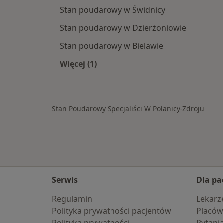
Stan poudarowy w Świdnicy
Stan poudarowy w Dzierżoniowie
Stan poudarowy w Bielawie
Więcej (1)
Więcej w kategorii: W pobliżu Polani
Stan Poudarowy Specjaliści W Polanicy-Zdroju
Serwis
Dla pa
Regulamin
Lekarz
Polityka prywatności pacjentów
Placów
Polityka prywatności
Pytani