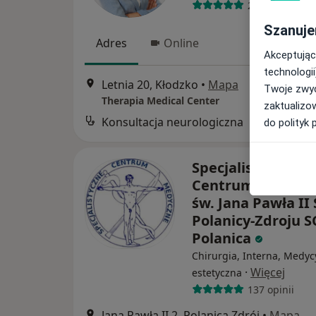
221 opinii
Szanuje
Adres
Online
Akceptując
technologii
Letnia 20, Kłodzko
•
Mapa
Twoje zwyc
Therapia Medical Center
zaktualizo
Konsultacja neurologiczna
do polityk 
Specjalistyczne
Centrum Medyczn
św. Jana Pawła II 
Polanicy-Zdroju 
Polanica
Chirurgia, Interna, Medy
·
Więcej
estetyczna
137 opinii
Jana Pawła II 2, Polanica Zdrój
•
Mapa