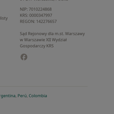
NIP: ⁠7010224868
KRS: ⁠0000347997
isty
REGON: ⁠142276657
Sąd Rejonowy dla m.st. Warszawy
w Warszawie XII Wydział
Gospodarczy KRS
Facebook
otwiera się w nowej karcie
cie
owej karcie
ię w nowej karcie
iera się w nowej karcie
otwiera się w nowej karcie
otwiera się w nowej karcie
otwiera się w nowej karcie
rgentina
,
Perú
,
Colombia