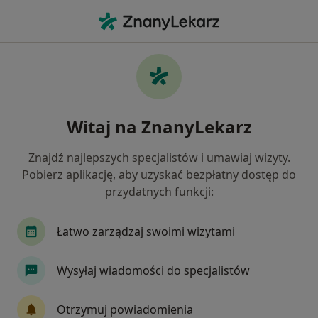
Me
Ból Gardła • Kamionki, wielkopolskie
Filtry
• 1
Ubezpieczenie
Map
Ból gardła specjaliści w Kamionkach
Witaj na ZnanyLekarz
Jak działają wyniki wyszukiwania
Znajdź najlepszych specjalistów i umawiaj wizyty.
Pobierz aplikację, aby uzyskać bezpłatny dostęp do
Jakiego specjalisty szukasz?
przydatnych funkcji:
Lekarz rodzinny
Laryngolog
Ginekolog
Łatwo zarządzaj swoimi wizytami
Wysyłaj wiadomości do specjalistów
Otrzymuj powiadomienia