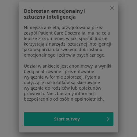
Regulamin
Polityka prywatności pacjentów
Dobrostan emocjonalny i
sztuczna inteligencja
Polityka prywatności profesjonalistów
Polityka prywatności dla profesjonalistów, których
Niniejsza ankieta, przygotowana przez
dane pozyskaliśmy samodzielnie
zespół Patient Care Doctoralia, ma na celu
lepsze zrozumienie, w jaki sposób ludzie
Polityka cookies
korzystają z narzędzi sztucznej inteligencji
Jak działają wyniki wyszukiwania
jako wsparcia dla swojego dobrostanu
Dostępność
emocjonalnego i zdrowia psychicznego.
O nas
Udział w ankiecie jest anonimowy, a wyniki
Praca
Rekrutujemy!
będą analizowane i prezentowane
Partnerzy
wyłącznie w formie zbiorczej. Pytania
dotyczące nastolatków są skierowane
Centrum prasowe
wyłącznie do rodziców lub opiekunów
Kontakt
prawnych. Nie zbieramy informacji
bezpośrednio od osób niepełnoletnich.
Dla pacjentów
Lekarze
Start survey
Placówki medyczne
Pytania i odpowiedzi
Usługi i zabiegi