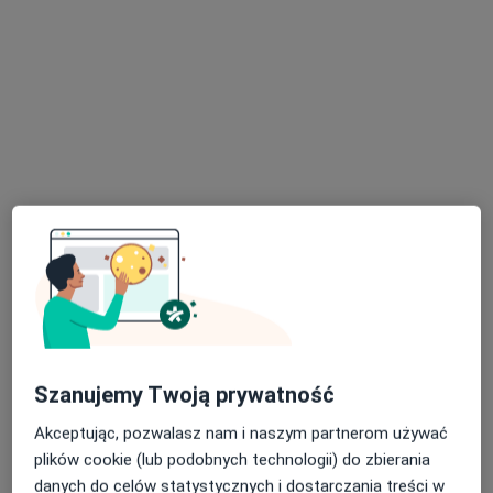
lek. Karol Woźniczka
·
Więcej
Lekarz rodzinny
158 opinii
Stefana Żeromskiego 1A, Luboń
•
Mapa
Scanmed S.A Centrum Medyczne Luboń
Konsultacja internistyczna
250 zł
Specjalista nie oferuje umawiania online pod tym adresem.
Szanujemy Twoją prywatność
Poproś o wizytę
Akceptując, pozwalasz nam i naszym partnerom używać
plików cookie (lub podobnych technologii) do zbierania
danych do celów statystycznych i dostarczania treści w