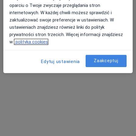
oparciu o Twoje zwyczaje przeglądania stron
internetowych. W każdej chwili możesz sprawdzić i
zaktualizować swoje preferencje w ustawieniach. W
ustawieniach znajdziesz również linki do polityk
prywatności stron trzecich. Więcej informacji znajdziesz
w
polityka cookies
lek. Aleksander Glanc
W trakcie specjalizacji (Lekarz rodzinny)
Zaakceptuj
Edytuj ustawienia
20 opinii
Szczepankowo 92, Poznań
•
Mapa
Ginekeo
Konsultacja lekarza rodzinnego
200 zł
Specjalista nie oferuje umawiania online pod tym adresem.
Poproś o wizytę