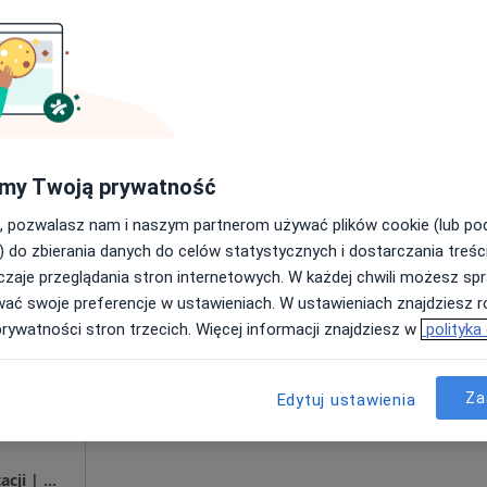
Umawianie online nie jest dostępne
Poproś o wizytę
Gabinet fizjoterapii i terapii manualnej - Mateusz Bukacki
200 zł
my Twoją prywatność
, pozwalasz nam i naszym partnerom używać plików cookie (lub p
) do zbierania danych do celów statystycznych i dostarczania treśc
zaje przeglądania stron internetowych. W każdej chwili możesz spr
alik
Dziś
Jutro
Wt,
Śr,
wać swoje preferencje w ustawieniach. W ustawieniach znajdziesz ró
9 Sie
10 Sie
11 Sie
12 Sie
prywatności stron trzecich. Więcej informacji znajdziesz w
polityka
Umawianie online nie jest dostępne
Za
Edytuj ustawienia
Poproś o wizytę
Efektywna Fizjoterapia | Gabinet | Rehabilitacji | Masażu | Radomsko | Gmina Radomsko