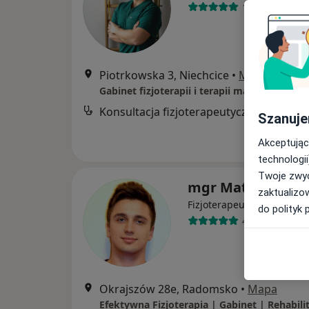
199 opinii
Piotrkowska 3, Niechcice
•
Mapa
Konsultacja fizjoterapeutyczna
Szanuje
Akceptując
technologii
Twoje zwyc
mgr Mateusz Kust
zaktualizo
·
Więcej
Fizjoterapeuta
do polityk 
44 opinie
Okrajszów 28e, Radomsko
•
Mapa