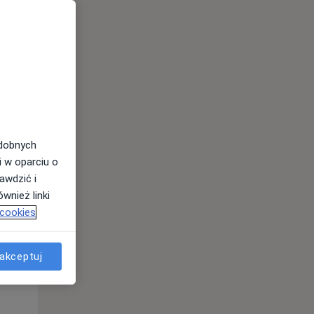
odobnych
i w oparciu o
awdzić i
Czw,
Pt,
Sob,
wnież linki
13 Sie
14 Sie
15 Sie
 cookies
akceptuj