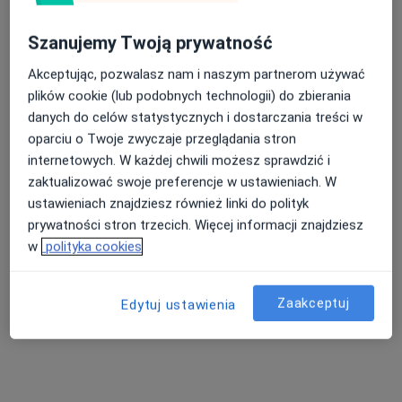
Szanujemy Twoją prywatność
Akceptując, pozwalasz nam i naszym partnerom używać
plików cookie (lub podobnych technologii) do zbierania
danych do celów statystycznych i dostarczania treści w
oparciu o Twoje zwyczaje przeglądania stron
Regina Wysocka-Bochenek
internetowych. W każdej chwili możesz sprawdzić i
zaktualizować swoje preferencje w ustawieniach. W
·
Więcej
Fizjoterapeuta
ustawieniach znajdziesz również linki do polityk
94 opinie
prywatności stron trzecich. Więcej informacji znajdziesz
Adres 1
Adres 2
Adres 3
w
polityka cookies
Żwirki i Wigury 32, Mikołów
•
Mapa
Zaakceptuj
Edytuj ustawienia
Poradnia ORTOPLUS
Konsultacja fizjoterapeutyczna
od 180 zł
Specjalista nie oferuje umawiania online pod tym adresem.