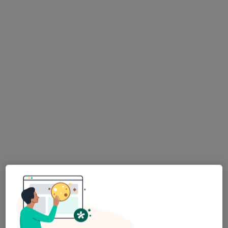
Bezpieczne płatności
Skupienie na pacjencie
mgr Michał Szuplak
·
Więcej
Osteopata, Fizjoterapeuta
234 opinie
Podleska 31/8, Mikołów
•
Mapa
Mimedical Fizjoterapia i Osteopatia
Konsultacja fizjoterapeutyczna (kolejna wizyta)
200 zł
Specjalista nie oferuje umawiania online pod tym adresem.
Poproś o wizytę