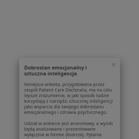
Centrum Medyczne Primamed
Konsultacja ortopedyczna
260 zł
Specjalista nie oferuje umawiania online pod tym adresem.
Poproś o wizytę
1
2
3
Dobrostan emocjonalny i
sztuczna inteligencja
Powiązane wyszukiwania
Niniejsza ankieta, przygotowana przez
W pobliżu Orzesza
zespół Patient Care Doctoralia, ma na celu
lepsze zrozumienie, w jaki sposób ludzie
Ból biodra w Katowicach
korzystają z narzędzi sztucznej inteligencji
jako wsparcia dla swojego dobrostanu
Ból biodra w Gliwicach
emocjonalnego i zdrowia psychicznego.
Ból biodra w Bielsku-Białej
Udział w ankiecie jest anonimowy, a wyniki
będą analizowane i prezentowane
Ból biodra w Chorzowie
wyłącznie w formie zbiorczej. Pytania