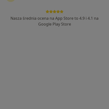
Nasza średnia ocena na App Store to 4.9 i 4.1 na
Bezpieczne płatności
Google Play Store
mgr Janusz Wilk
·
Więcej
Fizjoterapeuta
63 opinie
Adres 1
Adres 2
Wspólna 1, Mikołów
•
Mapa
Fizjoterapia Janusz Wilk
Konsultacja fizjoterapeutyczna
200 zł
Specjalista nie oferuje umawiania online pod tym adresem.
Poproś o wizytę