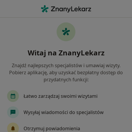
Me
Ból Biodra • Orzesze, śląskie
Filtry
• 1
Ubezpieczenie
Map
Ból biodra specjaliści w Orzeszu
Witaj na ZnanyLekarz
Jak działają wyniki wyszukiwania
Znajdź najlepszych specjalistów i umawiaj wizyty.
Pobierz aplikację, aby uzyskać bezpłatny dostęp do
Jakiego specjalisty szukasz?
przydatnych funkcji:
Fizjoterapeuta
Ortopeda
Ortopeda dzieci
Łatwo zarządzaj swoimi wizytami
Wysyłaj wiadomości do specjalistów
Otrzymuj powiadomienia