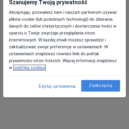
Szanujemy Twoją prywatność
Akceptując, pozwalasz nam i naszym partnerom używać
plików cookie (lub podobnych technologii) do zbierania
danych do celów statystycznych i dostarczania treści w
mgr Marta Kiepura
oparciu o Twoje zwyczaje przeglądania stron
·
Więcej
Fizjoterapeuta
internetowych. W każdej chwili możesz sprawdzić i
Pomologiczna 6, Skierniewice
•
Mapa
zaktualizować swoje preferencje w ustawieniach. W
Hermes. Terapia i Ruch.
ustawieniach znajdziesz również linki do polityk
Konsultacja fizjoterapeutyczna
200 zł
prywatności stron trzecich. Więcej informacji znajdziesz
w
polityka cookies
Specjalista nie oferuje umawiania online pod tym adresem.
Poproś o wizytę
Zaakceptuj
Edytuj ustawienia