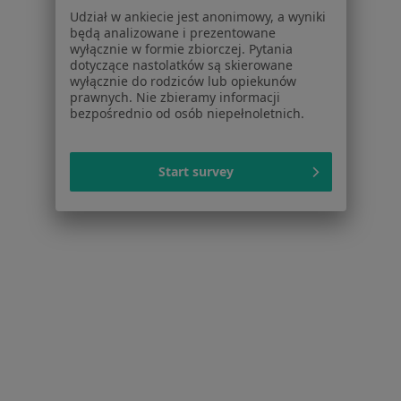
Udział w ankiecie jest anonimowy, a wyniki
Dla profesjonalistów
będą analizowane i prezentowane
wyłącznie w formie zbiorczej. Pytania
Cennik
dotyczące nastolatków są skierowane
Dla lekarzy
wyłącznie do rodziców lub opiekunów
prawnych. Nie zbieramy informacji
Dla placówek medycznych
bezpośrednio od osób niepełnoletnich.
Noa Notes
nowość
Baza wiedzy
Centrum Pomocy dla Specjalisty
Start survey
Kontakt
ZnanyLekarz - Strona główna
ZnanyLekarz Sp. z o.o.
ul. Kolejowa 5/7
01-217 Warszawa, Polska
NIP: ⁠7010224868
KRS: ⁠0000347997
REGON: ⁠142276657