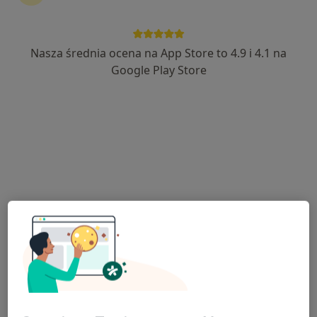
Nasza średnia ocena na App Store to 4.9 i 4.1 na
dr n. med. Michał Rogowski Tylman
Google Play Store
Dermatolog, Lekarz wykonujący zabiegi medycyny estetycznej
·
Więcej
94 opinie
Pijarska 3, Łowicz
•
Mapa
Gabinet specjalistyczny
Konsultacja dermatologiczna
150 zł
Specjalista nie oferuje umawiania online pod tym adresem.
Poproś o wizytę