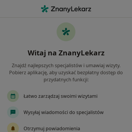
Me
Blizny • Łowicz, łódzkie
Filtry
• 1
Mapa
Blizny specjaliści w Łowiczu
Witaj na ZnanyLekarz
Jak działają wyniki wyszukiwania
Znajdź najlepszych specjalistów i umawiaj wizyty.
Pobierz aplikację, aby uzyskać bezpłatny dostęp do
Jakiego specjalisty szukasz?
przydatnych funkcji:
Fizjoterapeuta
Chirurg
Anestezjolog
Łatwo zarządzaj swoimi wizytami
Wysyłaj wiadomości do specjalistów
Otrzymuj powiadomienia