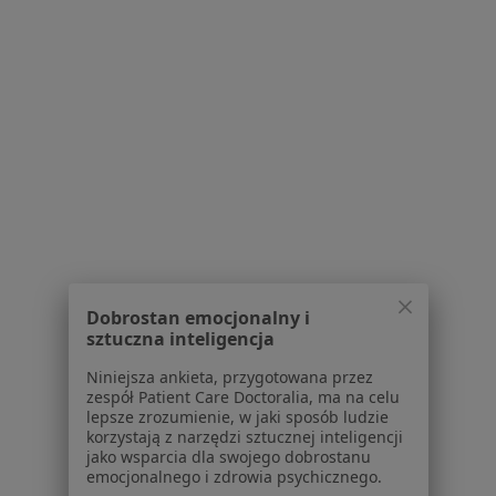
dane pozyskaliśmy samodzielnie
Polityka cookies
Jak działają wyniki wyszukiwania
Dostępność
O nas
Praca
Rekrutujemy!
Partnerzy
Centrum prasowe
Kontakt
Dla pacjentów
Lekarze
Dobrostan emocjonalny i
Placówki medyczne
sztuczna inteligencja
Pytania i odpowiedzi
Niniejsza ankieta, przygotowana przez
Usługi i zabiegi
zespół Patient Care Doctoralia, ma na celu
Choroby
lepsze zrozumienie, w jaki sposób ludzie
Pomoc
korzystają z narzędzi sztucznej inteligencji
jako wsparcia dla swojego dobrostanu
Aplikacje mobilne
emocjonalnego i zdrowia psychicznego.
Blog dla pacjentów