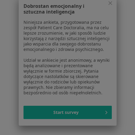
Dobrostan emocjonalny i
Lekarze
sztuczna inteligencja
Placówki medyczne
Niniejsza ankieta, przygotowana przez
Pytania i odpowiedzi
zespół Patient Care Doctoralia, ma na celu
Usługi i zabiegi
lepsze zrozumienie, w jaki sposób ludzie
korzystają z narzędzi sztucznej inteligencji
Choroby
jako wsparcia dla swojego dobrostanu
Pomoc
emocjonalnego i zdrowia psychicznego.
Aplikacje mobilne
Udział w ankiecie jest anonimowy, a wyniki
Blog dla pacjentów
będą analizowane i prezentowane
wyłącznie w formie zbiorczej. Pytania
Dla profesjonalistów
dotyczące nastolatków są skierowane
wyłącznie do rodziców lub opiekunów
Cennik
prawnych. Nie zbieramy informacji
Dla lekarzy
bezpośrednio od osób niepełnoletnich.
Dla placówek medycznych
Noa Notes
nowość
Start survey
Baza wiedzy
Centrum Pomocy dla Specjalisty
Kontakt