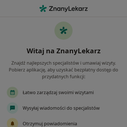
Me
Bezsenność • Łomianki, mazowieckie
Filtry
• 1
Mapa
Bezsenność specjaliści w Łomiankach
Witaj na ZnanyLekarz
Jak działają wyniki wyszukiwania
Znajdź najlepszych specjalistów i umawiaj wizyty.
Pobierz aplikację, aby uzyskać bezpłatny dostęp do
Jakiego specjalisty szukasz?
przydatnych funkcji:
Psychiatra
Psycholog
Alergolog
Kard
Łatwo zarządzaj swoimi wizytami
Wysyłaj wiadomości do specjalistów
Otrzymuj powiadomienia