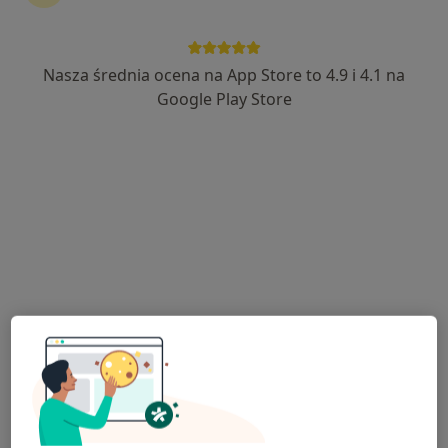
Nasza średnia ocena na App Store to 4.9 i 4.1 na
dr Sonia Sherzai
Google Play Store
·
Więcej
Psycholog
199 opinii
Adres
Online
Dębowa 16B, Łomianki
•
Mapa
Synergy Sonia Sherzai
Konsultacja psychologiczna
300 zł
Specjalista nie oferuje umawiania online pod tym adresem.
Poproś o wizytę