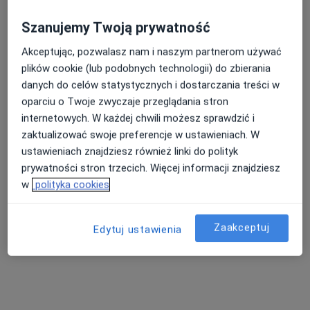
Szanujemy Twoją prywatność
Akceptując, pozwalasz nam i naszym partnerom używać
plików cookie (lub podobnych technologii) do zbierania
danych do celów statystycznych i dostarczania treści w
mgr Hanna Szustorowska
oparciu o Twoje zwyczaje przeglądania stron
·
Więcej
Psycholog
internetowych. W każdej chwili możesz sprawdzić i
74 opinie
zaktualizować swoje preferencje w ustawieniach. W
ustawieniach znajdziesz również linki do polityk
Adres
Online
prywatności stron trzecich. Więcej informacji znajdziesz
w
polityka cookies
Kościelna Droga 83b, Łomianki
•
Mapa
interpsycholog
Zaakceptuj
Edytuj ustawienia
Konsultacja psychologiczna
170 zł
Specjalista nie oferuje umawiania online pod tym adresem.
Poproś o wizytę