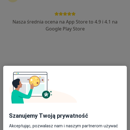
Nasza średnia ocena na App Store to 4.9 i 4.1 na
dr n. med. Michał Szczepanek
Google Play Store
·
Więcej
Dermatolog, Wenerolog
203 opinie
Jana Matejki 4, Jaworzno
•
Mapa
EsterClinic
Konsultacja dermatologiczna
250 zł
Specjalista nie oferuje umawiania online pod tym adresem.
Poproś o wizytę
Szanujemy Twoją prywatność
Akceptując, pozwalasz nam i naszym partnerom używać