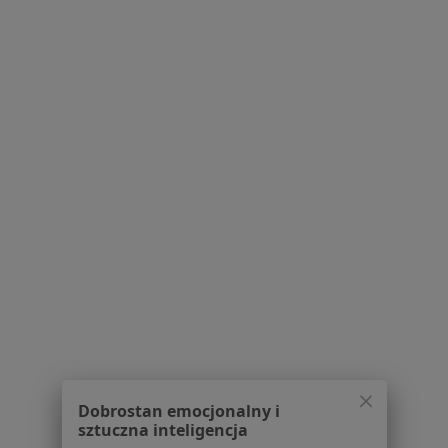
Polityka prywatności profesjonalistów
Polityka prywatności dla profesjonalistów, których
dane pozyskaliśmy samodzielnie
Polityka cookies
Jak działają wyniki wyszukiwania
Dostępność
O nas
Praca
Rekrutujemy!
Partnerzy
Centrum prasowe
Kontakt
Dla pacjentów
Lekarze
Placówki medyczne
Pytania i odpowiedzi
Usługi i zabiegi
Dobrostan emocjonalny i
sztuczna inteligencja
Choroby