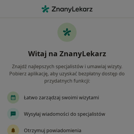
Me
Atopowe Zapalenie Skóry • Jaworzno, śląskie
Filtry
• 1
Ubezpieczenie
Map
Atopowe zapalenie skóry specjaliści w
Witaj na ZnanyLekarz
Jaworznie
Jak działają wyniki wyszukiwania
Znajdź najlepszych specjalistów i umawiaj wizyty.
Pobierz aplikację, aby uzyskać bezpłatny dostęp do
przydatnych funkcji:
Jakiego specjalisty szukasz?
Dermatolog
Alergolog
Internista
An
Łatwo zarządzaj swoimi wizytami
Wysyłaj wiadomości do specjalistów
Otrzymuj powiadomienia