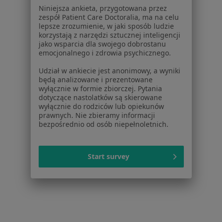
Pomoc
Niniejsza ankieta, przygotowana przez
Aplikacje mobilne
zespół Patient Care Doctoralia, ma na celu
lepsze zrozumienie, w jaki sposób ludzie
Blog dla pacjentów
korzystają z narzędzi sztucznej inteligencji
jako wsparcia dla swojego dobrostanu
Dla profesjonalistów
emocjonalnego i zdrowia psychicznego.
Cennik
Udział w ankiecie jest anonimowy, a wyniki
Dla lekarzy
będą analizowane i prezentowane
wyłącznie w formie zbiorczej. Pytania
Dla placówek medycznych
dotyczące nastolatków są skierowane
Noa Notes
nowość
wyłącznie do rodziców lub opiekunów
Baza wiedzy
prawnych. Nie zbieramy informacji
bezpośrednio od osób niepełnoletnich.
Centrum Pomocy dla Specjalisty
Kontakt
ZnanyLekarz - Strona główna
Start survey
ZnanyLekarz Sp. z o.o.
ul. Kolejowa 5/7
01-217 Warszawa, Polska
NIP: ⁠7010224868