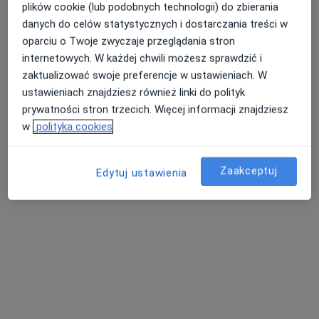
plików cookie (lub podobnych technologii) do zbierania
danych do celów statystycznych i dostarczania treści w
oparciu o Twoje zwyczaje przeglądania stron
internetowych. W każdej chwili możesz sprawdzić i
EsterClinic
zaktualizować swoje preferencje w ustawieniach. W
·
Więcej
Angiologia, Endokrynologia, Ginekologia
ustawieniach znajdziesz również linki do polityk
1207 opinii
prywatności stron trzecich. Więcej informacji znajdziesz
w
polityka cookies
Jana Matejki 4, Jaworzno
•
Mapa
Konsultacja dietetyczna
150 zł
Pokaż więcej usług
Zaakceptuj
Edytuj ustawienia
lek. Magdalena Ryba
dr n. med. Mateusz
dr n. med. Justyna
radiolog
Gajda
Komenda
angiolog
ginekolog
Zobacz wszystkich 15 specjalistów
Brak dostępnych specjalistów z wolnymi terminami w tym centrum medycznym.