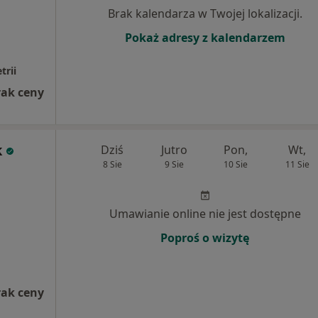
Brak kalendarza w Twojej lokalizacji.
Pokaż adresy z kalendarzem
trii
rak ceny
k
Dziś
Jutro
Pon,
Wt,
8 Sie
9 Sie
10 Sie
11 Sie
Umawianie online nie jest dostępne
Poproś o wizytę
rak ceny