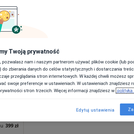
Poproś o wizytę
trii
320 zł
my Twoją prywatność
, pozwalasz nam i naszym partnerom używać plików cookie (lub p
ange
Dziś
Jutro
Pon,
Wt,
) do zbierania danych do celów statystycznych i dostarczania treśc
8 Sie
9 Sie
10 Sie
11 Sie
zaje przeglądania stron internetowych. W każdej chwili możesz spr
wać swoje preferencje w ustawieniach. W ustawieniach znajdziesz ró
prywatności stron trzecich. Więcej informacji znajdziesz w
polityka
Umawianie online nie jest dostępne
Poproś o wizytę
Za
Edytuj ustawienia
trii
ku
399 zł