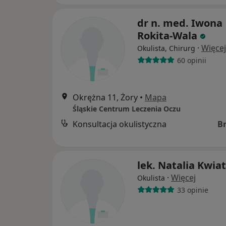
dr n. med. Iwona
Rokita-Wala
·
Więcej
Okulista, Chirurg
60 opinii
Okrężna 11, Żory
•
Mapa
Śląskie Centrum Leczenia Oczu
Konsultacja okulistyczna
B
lek. Natalia Kwia
·
Więcej
Okulista
33 opinie