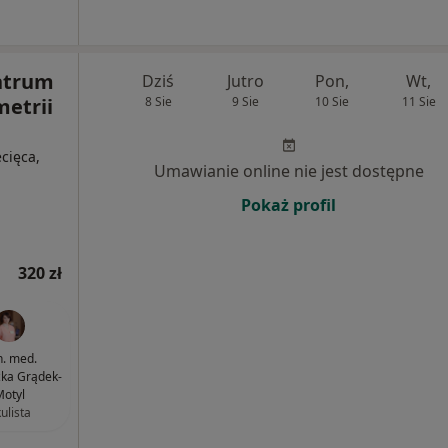
ntrum
Dziś
Jutro
Pon,
Wt,
metrii
8 Sie
9 Sie
10 Sie
11 Sie
ecięca,
Umawianie online nie jest dostępne
Pokaż profil
320 zł
n. med.
ka Grądek-
otyl
ulista