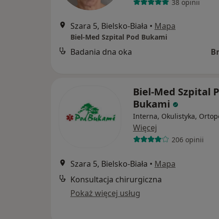
38 opinii
Szara 5, Bielsko-Biała
•
Mapa
Biel-Med Szpital Pod Bukami
Badania dna oka
B
Biel-Med Szpital 
Bukami
Interna, Okulistyka, Ortop
Więcej
206 opinii
Szara 5, Bielsko-Biała
•
Mapa
Konsultacja chirurgiczna
Pokaż więcej usług