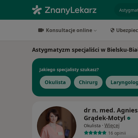
specjaliz
Konsultacje online
Ubezpiec
Astygmatyzm specjaliści w Bielsku-Bia
Jakiego specjalisty szukasz?
Okulista
Chirurg
Laryngolo
dr n. med. Agnie
Grądek-Motyl
·
Więcej
Okulista
16 opinii