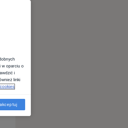
odobnych
Śr,
Czw,
Pt,
i w oparciu o
12 Sie
13 Sie
14 Sie
awdzić i
wnież linki
 cookies
akceptuj