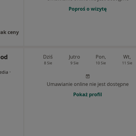
Poproś o wizytę
rak ceny
Pod
Dziś
Jutro
Pon,
Wt,
8 Sie
9 Sie
10 Sie
11 Sie
·
edia
Umawianie online nie jest dostępne
Pokaż profil