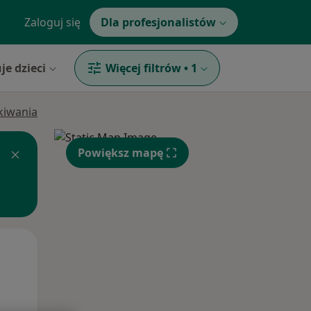
Zaloguj się
Dla profesjonalistów
je dzieci
Więcej filtrów
•
1
ukiwania
Powiększ mapę
Śr,
Czw,
Pt,
12 Sie
13 Sie
14 Sie