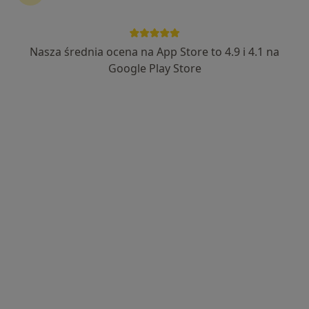
Nasza średnia ocena na App Store to 4.9 i 4.1 na
Google Play Store
Bezpieczne płatności
dr hab. n. med. Piotr Dąbrowiecki
Alergolog, Internista
43 opinie
Adres
Online
Ignacego Jana Paderewskiego 3B, Nowy Dwór Mazowiecki
•
Mapa
Specjalistyczna Praktyka Lekarska Piotr Dąbrowiecki
Konsultacja alergologiczna (kolejna wizyta)
200 zł
Specjalista nie oferuje umawiania online pod tym adresem.
Poproś o wizytę