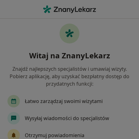
Me
Astma Oskrzelowa • Nowy Dwór Mazowiecki, mazowieckie
Filtry
• 1
Mapa
Astma oskrzelowa specjaliści w Nowym
Witaj na ZnanyLekarz
Dworze Mazowieckim
Jak działają wyniki wyszukiwania
Znajdź najlepszych specjalistów i umawiaj wizyty.
Pobierz aplikację, aby uzyskać bezpłatny dostęp do
przydatnych funkcji:
Jakiego specjalisty szukasz?
Internista
Lekarz rodzinny
Alergolog
Łatwo zarządzaj swoimi wizytami
Wysyłaj wiadomości do specjalistów
Otrzymuj powiadomienia