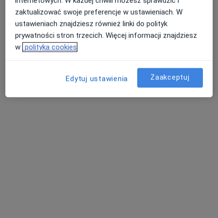
internetowych. W każdej chwili możesz sprawdzić i
alergolog
pediatra
psychiatra
zaktualizować swoje preferencje w ustawieniach. W
Brak dostępnych specjalistów z wolnymi terminami w tym centrum medycznym.
ustawieniach znajdziesz również linki do polityk
prywatności stron trzecich. Więcej informacji znajdziesz
Pokaż profil
w
polityka cookies
Zaakceptuj
Edytuj ustawienia
lek. Aneta Serwatka
·
Więcej
Alergolog dziecięcy, Alergolog, Pediatra
112 opinii
Adres
Online