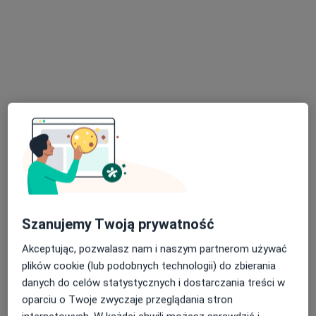
Centrum Medyczne STARTMED
·
Więcej
Alergologia, Alergologia dziecięca, Dietetyka
208 opinii
Partyzantów 23, Łomianki
•
Mapa
Konsultacja fizjoterapeutyczna
160 zł
Szanujemy Twoją prywatność
Pokaż więcej usług
Akceptując, pozwalasz nam i naszym partnerom używać
plików cookie (lub podobnych technologii) do zbierania
danych do celów statystycznych i dostarczania treści w
dr n. med. Wioletta
lek. Monika
lek. Magdalena
oparciu o Twoje zwyczaje przeglądania stron
Zagórska
Andrzejak
Odachowska