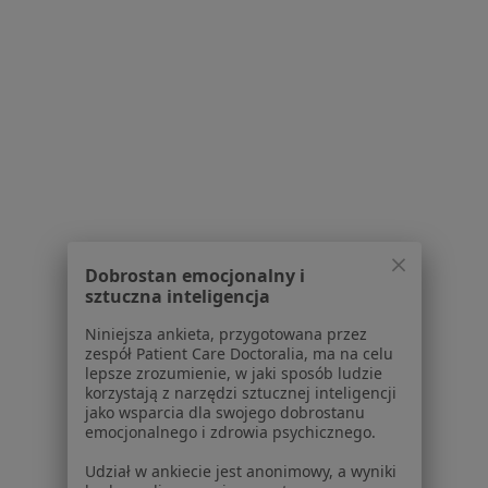
Mazowieckim
Serwis
Regulamin
Polityka prywatności pacjentów
Polityka prywatności profesjonalistów
Dobrostan emocjonalny i
Polityka prywatności dla profesjonalistów, których
sztuczna inteligencja
dane pozyskaliśmy samodzielnie
Polityka cookies
Niniejsza ankieta, przygotowana przez
zespół Patient Care Doctoralia, ma na celu
Jak działają wyniki wyszukiwania
lepsze zrozumienie, w jaki sposób ludzie
Dostępność
korzystają z narzędzi sztucznej inteligencji
O nas
jako wsparcia dla swojego dobrostanu
emocjonalnego i zdrowia psychicznego.
Praca
Rekrutujemy!
Partnerzy
Udział w ankiecie jest anonimowy, a wyniki
Centrum prasowe