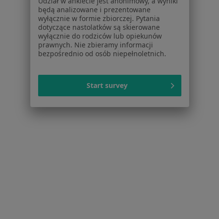
Dla pacjentów
Udział w ankiecie jest anonimowy, a wyniki
będą analizowane i prezentowane
wyłącznie w formie zbiorczej. Pytania
Lekarze
dotyczące nastolatków są skierowane
Placówki medyczne
wyłącznie do rodziców lub opiekunów
Pytania i odpowiedzi
prawnych. Nie zbieramy informacji
bezpośrednio od osób niepełnoletnich.
Usługi i zabiegi
Choroby
Pomoc
Start survey
Aplikacje mobilne
Blog dla pacjentów
Dla profesjonalistów
Cennik
Dla lekarzy
Dla placówek medycznych
Noa Notes
nowość
Baza wiedzy
Centrum Pomocy dla Specjalisty
Kontakt