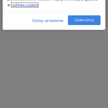
w
polityka cookies
Zaakceptuj
Edytuj ustawienia
Centrum Medyczne Białołęka
·
Więcej
Pediatria, Interna, Ginekologia
1491 opinii
Cypriana Kamila Norwida 2, Legionowo
•
Mapa
Konsultacja psychologiczna
od 270 zł
Pokaż więcej usług
mgr Tomasz Śliwiński
dr n. med. Robert
dr Piotr Trąbczyński
fizjoterapeuta
Świerczyński
psycholog
ortopeda