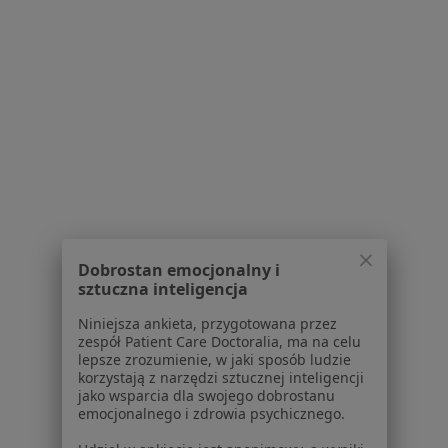
Serwis
Regulamin
Polityka prywatności pacjentów
Polityka prywatności profesjonalistów
Polityka prywatności dla profesjonalistów, których
dane pozyskaliśmy samodzielnie
Polityka cookies
Jak działają wyniki wyszukiwania
Dobrostan emocjonalny i
sztuczna inteligencja
Dostępność
O nas
Niniejsza ankieta, przygotowana przez
Praca
Rekrutujemy!
zespół Patient Care Doctoralia, ma na celu
lepsze zrozumienie, w jaki sposób ludzie
Partnerzy
korzystają z narzędzi sztucznej inteligencji
Centrum prasowe
jako wsparcia dla swojego dobrostanu
Kontakt
emocjonalnego i zdrowia psychicznego.