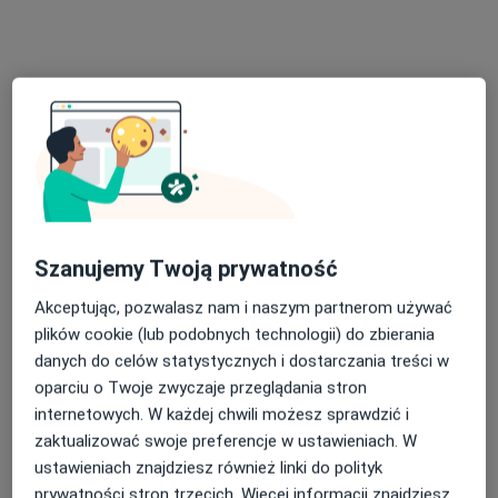
dr hab. n. med. Janusz Skrzypecki
·
Więcej
Okulista, Okulista dziecięcy
440 opinii
Szanujemy Twoją prywatność
Józefa Piłsudskiego, Legionowo
•
Mapa
Akceptując, pozwalasz nam i naszym partnerom używać
Mediq
plików cookie (lub podobnych technologii) do zbierania
Konsultacja okulistyczna dzieci
320 zł
danych do celów statystycznych i dostarczania treści w
oparciu o Twoje zwyczaje przeglądania stron
Specjalista nie oferuje umawiania online pod tym adresem.
internetowych. W każdej chwili możesz sprawdzić i
zaktualizować swoje preferencje w ustawieniach. W
Poproś o wizytę
ustawieniach znajdziesz również linki do polityk
prywatności stron trzecich. Więcej informacji znajdziesz