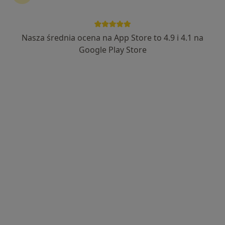
Nasza średnia ocena na App Store to 4.9 i 4.1 na
Google Play Store
Bezpieczne płatności
dr hab. n. med. Piotr Dąbrowiecki
Alergolog, Internista
43 opinie
Adres
Online
Sowińskiego 15A, Legionowo
•
Mapa
Specjalistyczna Praktyka Lekarska Piotr Dąbrowiecki
Konsultacja alergologiczna
250 zł
Specjalista nie oferuje umawiania online pod tym adresem.
Poproś o wizytę