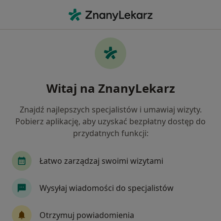
Me
Alergiczne Choroby Oczu • Jabłonna, mazowieckie
Filtry
• 1
Ubezpieczenie
Map
Alergiczne choroby oczu specjaliści w
Witaj na ZnanyLekarz
Jabłonnej
Jak działają wyniki wyszukiwania
Znajdź najlepszych specjalistów i umawiaj wizyty.
Pobierz aplikację, aby uzyskać bezpłatny dostęp do
przydatnych funkcji:
Jakiego specjalisty szukasz?
Okulista
Alergolog
Internista
Pediat
Łatwo zarządzaj swoimi wizytami
Wysyłaj wiadomości do specjalistów
Otrzymuj powiadomienia