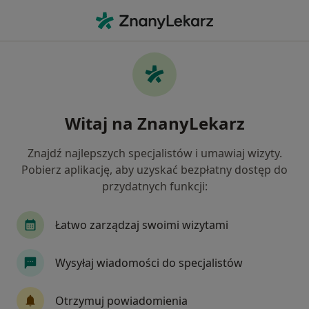
Me
Alergolog • Nakło nad Notecią, kujawsko-pomorskie
Filtry
Ubezpieczenie
Mapa
Polecani alergolodzy w Nakle nad Notecią
Witaj na ZnanyLekarz
Jak działają wyniki wyszukiwania
Znajdź najlepszych specjalistów i umawiaj wizyty.
Pobierz aplikację, aby uzyskać bezpłatny dostęp do
Wybierz swoje ubezpieczenie
przydatnych funkcji:
Łatwo zarządzaj swoimi wizytami
Wysyłaj wiadomości do specjalistów
Otrzymuj powiadomienia