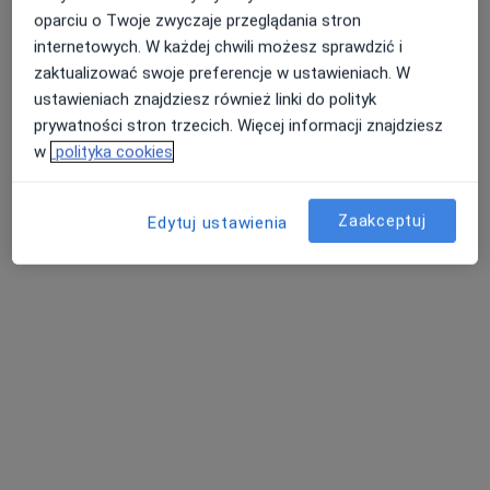
dr n. med. Jacek Gocki
oparciu o Twoje zwyczaje przeglądania stron
·
Więcej
Alergolog, Internista, Alergolog dziecięcy
internetowych. W każdej chwili możesz sprawdzić i
572 opinie
zaktualizować swoje preferencje w ustawieniach. W
ustawieniach znajdziesz również linki do polityk
Adres
Online
prywatności stron trzecich. Więcej informacji znajdziesz
w
polityka cookies
ul. Jagielońska 111 lok 3, Bydgoszcz
•
Mapa
ALERGODERM Poliklinika Alergologiczno-Dermatologiczna
Zaakceptuj
Edytuj ustawienia
Konsultacja alergologiczna
250 zł
Specjalista nie oferuje umawiania online pod tym adresem.
Poproś o wizytę