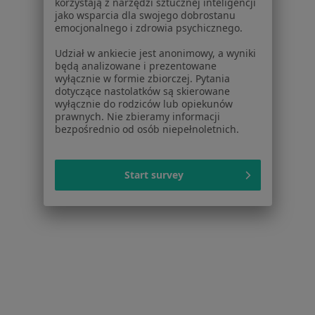
korzystają z narzędzi sztucznej inteligencji
Notecią
jako wsparcia dla swojego dobrostanu
emocjonalnego i zdrowia psychicznego.
Choroby układu oddechowego Nakło nad Notecią
Udział w ankiecie jest anonimowy, a wyniki
będą analizowane i prezentowane
wyłącznie w formie zbiorczej. Pytania
dotyczące nastolatków są skierowane
Strona Główna
Alergolog
Nakło Nad Notecią
Zmień miasto
wyłącznie do rodziców lub opiekunów
prawnych. Nie zbieramy informacji
bezpośrednio od osób niepełnoletnich.
Start survey
Serwis
Regulamin
Polityka prywatności pacjentów
Polityka prywatności profesjonalistów
Polityka prywatności dla profesjonalistów, których
dane pozyskaliśmy samodzielnie
Polityka cookies