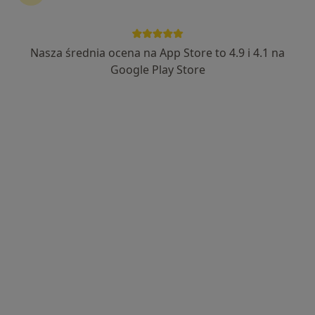
lek. Jacek Mućka
Alergolog, Internista
Nasza średnia ocena na App Store to 4.9 i 4.1 na
3 opinie
Google Play Store
Szkolna 4, Nakło nad Notecią
•
Mapa
Przychodnia Specjalistyczna z Poradnią Lekarza Rodzinnego
Specjalista nie oferuje umawiania online pod tym adresem.
Poproś o wizytę
Danuta Maria Kallas