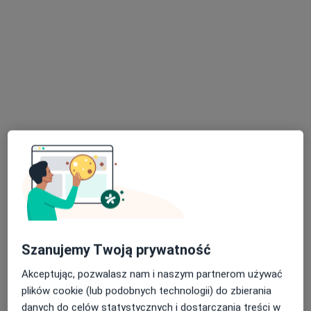
Szkolna 4, Nakło nad Notecią
•
Mapa
Brak dostępnych specjalistów z wolnymi terminami w tym centrum medycznym.
Pokaż profil
Dostępni specjaliści
Specjaliści znajdują się poza Nakło nad Notecią,
kujawsko-pomorskie, w obszarach bliskich Twojemu
wyszukiwaniu.
Szanujemy Twoją prywatność
Akceptując, pozwalasz nam i naszym partnerom używać
plików cookie (lub podobnych technologii) do zbierania
danych do celów statystycznych i dostarczania treści w