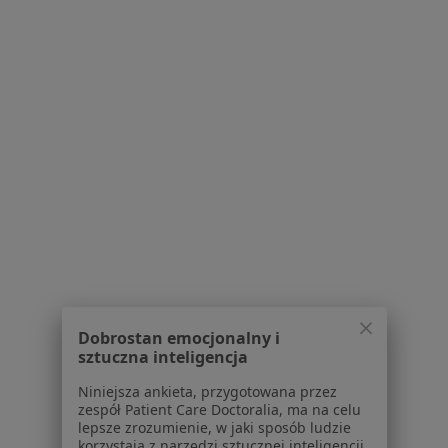
Polityka prywatności profesjonalistów
Polityka prywatności dla profesjonalistów, których
dane pozyskaliśmy samodzielnie
Polityka cookies
Jak działają wyniki wyszukiwania
Dostępność
O nas
Praca
Rekrutujemy!
Partnerzy
Centrum prasowe
Kontakt
Dla pacjentów
Lekarze
Dobrostan emocjonalny i
Placówki medyczne
sztuczna inteligencja
Pytania i odpowiedzi
Niniejsza ankieta, przygotowana przez
Usługi i zabiegi
zespół Patient Care Doctoralia, ma na celu
Choroby
lepsze zrozumienie, w jaki sposób ludzie
korzystają z narzędzi sztucznej inteligencji