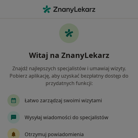
Me
Alergia Pokarmowa • Sandomierz, świętokrzyskie
Filtry
• 1
Ubezpieczenie
Map
Alergia pokarmowa specjaliści w
Witaj na ZnanyLekarz
Sandomierzu
Jak działają wyniki wyszukiwania
Znajdź najlepszych specjalistów i umawiaj wizyty.
Pobierz aplikację, aby uzyskać bezpłatny dostęp do
przydatnych funkcji:
Jakiego specjalisty szukasz?
Internista
Lekarz rodzinny
Pediatra
Łatwo zarządzaj swoimi wizytami
Wysyłaj wiadomości do specjalistów
Otrzymuj powiadomienia