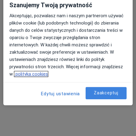
Szanujemy Twoją prywatność
Akceptując, pozwalasz nam i naszym partnerom używać
plików cookie (lub podobnych technologii) do zbierania
danych do celów statystycznych i dostarczania treści w
oparciu o Twoje zwyczaje przeglądania stron
internetowych. W każdej chwili możesz sprawdzić i
Grażyna Belcarz
zaktualizować swoje preferencje w ustawieniach. W
·
Lekarz rodzinny, Pediatra, Lekarz pierwszego kontaktu
ustawieniach znajdziesz również linki do polityk
Więcej
prywatności stron trzecich. Więcej informacji znajdziesz
12 opinii
w
polityka cookies
Szpitalna 1, Tarnobrzeg
•
Mapa
Gabinet lekarski
Zaakceptuj
Edytuj ustawienia
Konsultacja pediatryczna
Brak ceny
Specjalista nie oferuje umawiania online pod tym adresem.
Poproś o wizytę