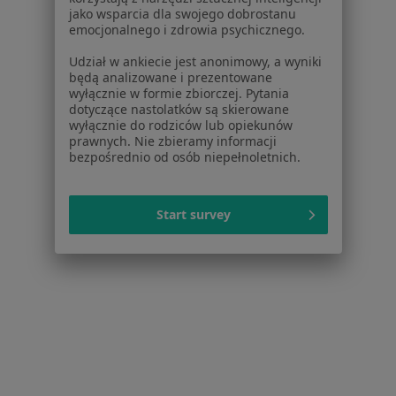
Pomoc
jako wsparcia dla swojego dobrostanu
Aplikacje mobilne
emocjonalnego i zdrowia psychicznego.
Blog dla pacjentów
Udział w ankiecie jest anonimowy, a wyniki
będą analizowane i prezentowane
Dla profesjonalistów
wyłącznie w formie zbiorczej. Pytania
dotyczące nastolatków są skierowane
Cennik
wyłącznie do rodziców lub opiekunów
Dla lekarzy
prawnych. Nie zbieramy informacji
Dla placówek medycznych
bezpośrednio od osób niepełnoletnich.
Noa Notes
nowość
Baza wiedzy
Start survey
Centrum Pomocy dla Specjalisty
Kontakt
ZnanyLekarz - Strona główna
ZnanyLekarz Sp. z o.o.
ul. Kolejowa 5/7
01-217 Warszawa, Polska
NIP: ⁠7010224868