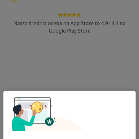
Nasza średnia ocena na App Store to 4.9 i 4.1 na
Małgorzata Michno
Google Play Store
·
Więcej
Dietetyk
106 opinii
Adres
Online
Stanisława Wyspiańskiego 12, Tarnobrzeg
•
Mapa
Poradnia Dietetyczna ,, Polecany Dietetyk" Małgorzata Michno
Konsultacja dietetyczna
od 250 zł
Specjalista nie oferuje umawiania online pod tym adresem.
Poproś o wizytę