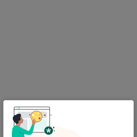
śląskie, w obszarach bliskich Twojemu
wyszukiwaniu.
dr n. med. Wiktor Krawczyk
·
Więcej
Chirurg, Proktolog
124 opinie
Małobądzka 143, Będzin
•
Mapa
LEXMEDICA Centrum Medyczne
Akceptuje Compensa
Konsultacja chirurgiczna
200 zł
Specjalista nie oferuje umawiania online pod tym adresem.