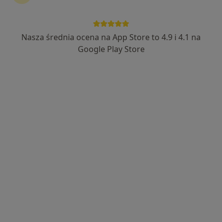
971 opinii
Adama Mickiewicza 3/1, Piekary Śląskie
•
Mapa
Nasza średnia ocena na App Store to 4.9 i 4.1 na
Konsultacja chirurga naczyniowego
od 250 zł
Google Play Store
dr n. med. Krzysztof
Barbara Tomaszek-
Brulinski
Słota
chirurg klatki
angiolog
piersiowej
Brak dostępnych specjalistów z wolnymi terminami w tym centrum medycznym.
Pokaż profil
Dostępni specjaliści
Specjaliści znajdują się poza Siemianowice Śląskie,