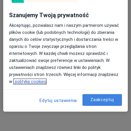
Poproś o wizytę
Szanujemy Twoją prywatność
Akceptując, pozwalasz nam i naszym partnerom używać
plików cookie (lub podobnych technologii) do zbierania
danych do celów statystycznych i dostarczania treści w
oparciu o Twoje zwyczaje przeglądania stron
internetowych. W każdej chwili możesz sprawdzić i
zaktualizować swoje preferencje w ustawieniach. W
ustawieniach znajdziesz również linki do polityk
prywatności stron trzecich. Więcej informacji znajdziesz
lek. Marcin Gawłowicz
w
polityka cookies
·
Więcej
Chirurg, Chirurg onkologiczny
4 opinie
Zaakceptuj
Edytuj ustawienia
Małobądzka 143, Będzin
•
Mapa
LEXMEDICA Centrum Medyczne
Akceptuje Compensa
Konsultacja chirurgiczna
200 zł