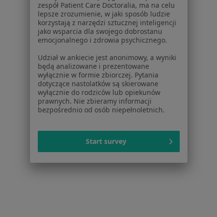
zespół Patient Care Doctoralia, ma na celu
Serwis
lepsze zrozumienie, w jaki sposób ludzie
korzystają z narzędzi sztucznej inteligencji
Regulamin
jako wsparcia dla swojego dobrostanu
Polityka prywatności pacjentów
emocjonalnego i zdrowia psychicznego.
Polityka prywatności profesjonalistów
Udział w ankiecie jest anonimowy, a wyniki
Polityka prywatności dla profesjonalistów, których
będą analizowane i prezentowane
dane pozyskaliśmy samodzielnie
wyłącznie w formie zbiorczej. Pytania
Polityka cookies
dotyczące nastolatków są skierowane
wyłącznie do rodziców lub opiekunów
Jak działają wyniki wyszukiwania
prawnych. Nie zbieramy informacji
Dostępność
bezpośrednio od osób niepełnoletnich.
O nas
Praca
Rekrutujemy!
Partnerzy
Start survey
Centrum prasowe
Kontakt
Dla pacjentów
Lekarze
Placówki medyczne