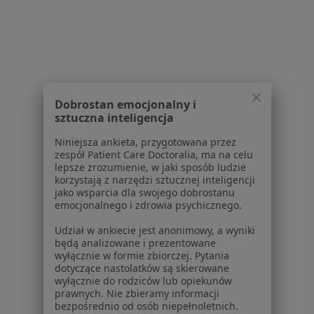
Ruchomość zębów w Starowej Górze
Ubytki zębów w Starowej Górze
Urazy zębów w Starowej Górze
Ból zęba w Starowej Górze
Dobrostan emocjonalny i
Zapalenie dziąseł w Starowej Górze
sztuczna inteligencja
Więcej (15)
Niniejsza ankieta, przygotowana przez
Więcej w kategorii: Schorzenia w Starowej Gó
zespół Patient Care Doctoralia, ma na celu
lepsze zrozumienie, w jaki sposób ludzie
korzystają z narzędzi sztucznej inteligencji
jako wsparcia dla swojego dobrostanu
Choroby Miazgi Specjaliści W Starowej Górze
emocjonalnego i zdrowia psychicznego.
Udział w ankiecie jest anonimowy, a wyniki
będą analizowane i prezentowane
wyłącznie w formie zbiorczej. Pytania
dotyczące nastolatków są skierowane
wyłącznie do rodziców lub opiekunów
Serwis
prawnych. Nie zbieramy informacji
bezpośrednio od osób niepełnoletnich.