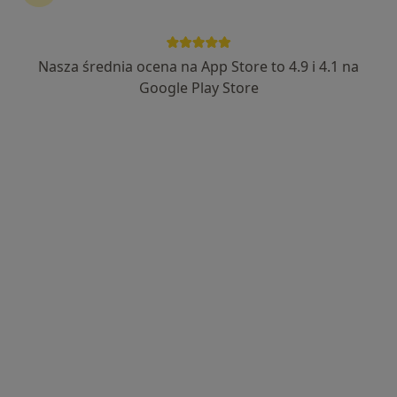
Stomatolog dziecięcy
Nasza średnia ocena na App Store to 4.9 i 4.1 na
Google Play Store
lek. dent. Marzanna Kozłowska
·
Więcej
Stomatolog
78 opinii
Białostocka 7, Łódź
•
Mapa
Manhattan-dent
Konsultacja stomatologiczna
150 zł
Specjalista nie oferuje umawiania online pod tym adresem.
Poproś o wizytę