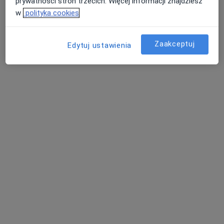
prywatności stron trzecich. Więcej informacji znajdziesz
w
polityka cookies
Zaakceptuj
Edytuj ustawienia
lek. dent. Ewa Dobrowolska
·
Więcej
Stomatolog
37 opinii
Kosynierów Gdyńskich 40, Łódź
•
Mapa
Klinika Maria Kowalczyk
Konsultacja stomatologiczna (pierwsza wizyta)
od 200 zł
Specjalista nie oferuje umawiania online pod tym adresem.
Poproś o wizytę