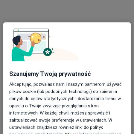
lek. dent. Rafał Tybura
Szanujemy Twoją prywatność
·
Więcej
Stomatolog
44 opinie
Akceptując, pozwalasz nam i naszym partnerom używać
1 Maja
•
Mapa
plików cookie (lub podobnych technologii) do zbierania
Denimed Stomatologia dr n.med. Tomasz Mazur
danych do celów statystycznych i dostarczania treści w
oparciu o Twoje zwyczaje przeglądania stron
Konsultacja stomatologiczna
Brak ceny
internetowych. W każdej chwili możesz sprawdzić i
Specjalista nie oferuje umawiania online pod tym adresem.
zaktualizować swoje preferencje w ustawieniach. W
ustawieniach znajdziesz również linki do polityk
Poproś o wizytę