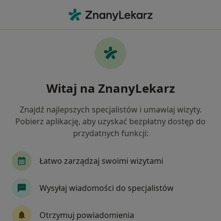
Me
Choroby Miazgi • Starowa Góra, łódzkie
Filtry
• 1
Ubezpieczenie
Map
Choroby miazgi specjaliści w Starowej Górze
Witaj na ZnanyLekarz
Jak działają wyniki wyszukiwania
Znajdź najlepszych specjalistów i umawiaj wizyty.
Pobierz aplikację, aby uzyskać bezpłatny dostęp do
Jakiego specjalisty szukasz?
przydatnych funkcji:
Stomatolog
Chirurg stomatologiczny
Łatwo zarządzaj swoimi wizytami
Protetyk stomatologiczny
Wysyłaj wiadomości do specjalistów
Lekarz wykonujący zabiegi medycyny estetycznej
Otrzymuj powiadomienia