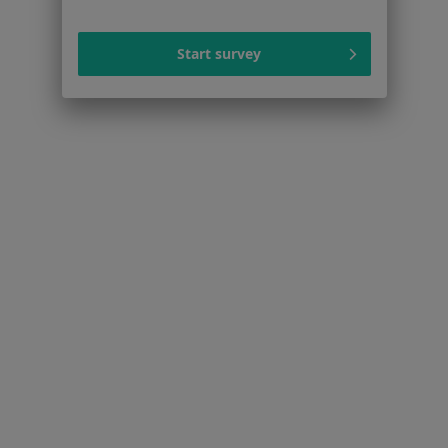
Regulamin
Polityka prywatności pacjentów
Start survey
Polityka prywatności profesjonalistów
Polityka prywatności dla profesjonalistów, których
dane pozyskaliśmy samodzielnie
Polityka cookies
Jak działają wyniki wyszukiwania
Dostępność
O nas
Praca
Rekrutujemy!
Partnerzy
Centrum prasowe
Kontakt
Dla pacjentów
Lekarze
Placówki medyczne
Pytania i odpowiedzi
Usługi i zabiegi