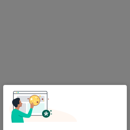
Pokaż profil
lek. dent. Anna Szypowska
·
Więcej
Chirurg stomatologiczny, Stomatolog
44 opinie
Pawła Kołodzieja 8, Katowice
•
Mapa
MUNK Stomatologia
Chirurgia stomatologiczna
Darmowa usługa
Specjalista nie oferuje umawiania online pod tym adresem.