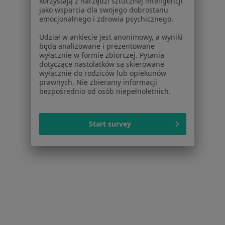
korzystają z narzędzi sztucznej inteligencji
jako wsparcia dla swojego dobrostanu
emocjonalnego i zdrowia psychicznego.
Udział w ankiecie jest anonimowy, a wyniki
będą analizowane i prezentowane
wyłącznie w formie zbiorczej. Pytania
dotyczące nastolatków są skierowane
wyłącznie do rodziców lub opiekunów
Dental Team NZOZ- Katarzyna Suchanek
prawnych. Nie zbieramy informacji
bezpośrednio od osób niepełnoletnich.
·
Więcej
Chirurgia stomatologiczna, Protetyka, Stomatologia
Karliczka 8, Katowice
•
Mapa
Start survey
Brak dostępnych specjalistów z wolnymi terminami w tym centrum medycznym.
Pokaż profil