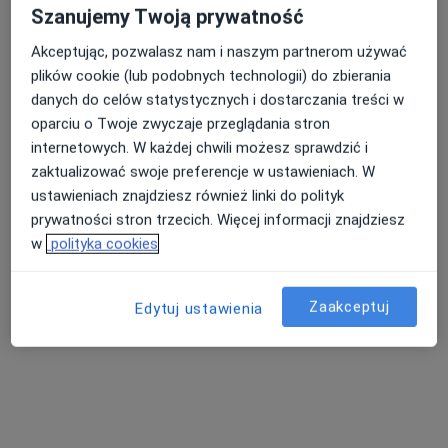
Szanujemy Twoją prywatność
Poproś o wizytę
Akceptując, pozwalasz nam i naszym partnerom używać
plików cookie (lub podobnych technologii) do zbierania
danych do celów statystycznych i dostarczania treści w
oparciu o Twoje zwyczaje przeglądania stron
internetowych. W każdej chwili możesz sprawdzić i
zaktualizować swoje preferencje w ustawieniach. W
ustawieniach znajdziesz również linki do polityk
prywatności stron trzecich. Więcej informacji znajdziesz
DENTASTUDIO
w
polityka cookies
·
Więcej
Chirurgia stomatologiczna, Stomatologia, Protetyka
15 opinii
Zaakceptuj
Edytuj ustawienia
Bażantów 49/1, Katowice
•
Mapa
Chirurgia stomatologiczna
od 300 zł