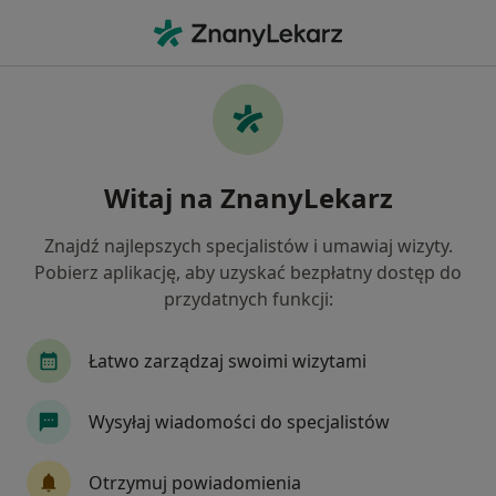
Me
Chirurg Stomatologiczny • Lędziny, śląskie
Filtry
Ubezpieczenie
Mapa
Polecani chirurdzy stomatologiczni w
Witaj na ZnanyLekarz
Lędzinach
Jak działają wyniki wyszukiwania
Znajdź najlepszych specjalistów i umawiaj wizyty.
Pobierz aplikację, aby uzyskać bezpłatny dostęp do
przydatnych funkcji:
Wybierz swoje ubezpieczenie
Łatwo zarządzaj swoimi wizytami
Wysyłaj wiadomości do specjalistów
Otrzymuj powiadomienia