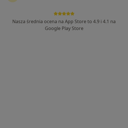
lek. dent. Michał Więckowicz
Nasza średnia ocena na App Store to 4.9 i 4.1 na
Chirurg stomatologiczny, Stomatolog, Protetyk
Google Play Store
stomatologiczny
8 opinii
Bażantów 49/1, Katowice
•
Mapa
DENTASTUDIO
Chirurgia stomatologiczna
od 300 zł
Specjalista nie oferuje umawiania online pod tym adresem.
Poproś o wizytę