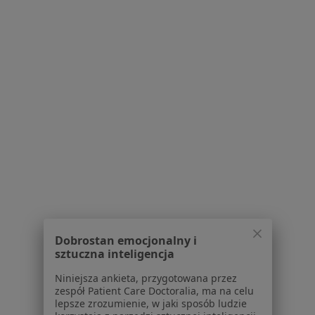
Stomatologia Polak
·
Więcej
Chirurgia stomatologiczna, Stomatologia, Protetyka
10 opinii
Pokoju 92, Lędziny
•
Mapa
Chirurgia stomatologiczna
300 zł
Pokaż więcej usług
Brak dostępnych specjalistów z wolnymi terminami w tym centrum medycznym.
Dobrostan emocjonalny i
sztuczna inteligencja
Pokaż profil
Niniejsza ankieta, przygotowana przez
zespół Patient Care Doctoralia, ma na celu
lepsze zrozumienie, w jaki sposób ludzie