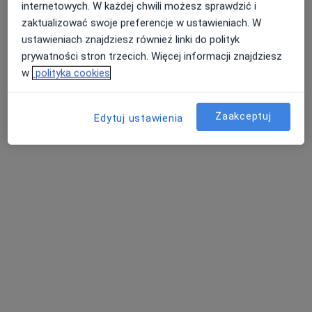
Specjalista nie oferuje umawiania online pod tym adresem.
internetowych. W każdej chwili możesz sprawdzić i
zaktualizować swoje preferencje w ustawieniach. W
Poproś o wizytę
ustawieniach znajdziesz również linki do polityk
prywatności stron trzecich. Więcej informacji znajdziesz
w
polityka cookies
Zaakceptuj
Edytuj ustawienia
Bezpieczne płatności
lek. dent. Kamil Polak
·
Więcej
Chirurg stomatologiczny
226 opinii
Adres 1
Adres 2