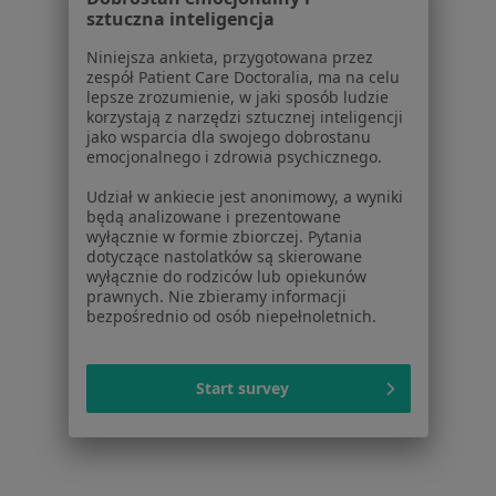
sztuczna inteligencja
wyszukiwania
stomatologiczny
Niniejsza ankieta, przygotowana przez
W pobliżu Dąbrowy Górniczej
zespół Patient Care Doctoralia, ma na celu
Chirurdzy stomatologiczni w Katowicach
lepsze zrozumienie, w jaki sposób ludzie
korzystają z narzędzi sztucznej inteligencji
Chirurdzy stomatologiczni w Gliwicach
jako wsparcia dla swojego dobrostanu
emocjonalnego i zdrowia psychicznego.
Chirurdzy stomatologiczni w Sosnowcu
Udział w ankiecie jest anonimowy, a wyniki
Chirurdzy stomatologiczni w Rudzie Śląskiej
będą analizowane i prezentowane
wyłącznie w formie zbiorczej. Pytania
Chirurdzy stomatologiczni w Chorzowie
dotyczące nastolatków są skierowane
wyłącznie do rodziców lub opiekunów
Więcej (14)
prawnych. Nie zbieramy informacji
bezpośrednio od osób niepełnoletnich.
Więcej w kategorii: W pobliżu Dąbrowy Górnic
Najczęstsze schorzenia
Start survey
Ból zęba Dąbrowa Górnicza
Bruksizm Dąbrowa Górnicza
Braki zębowe Dąbrowa Górnicza