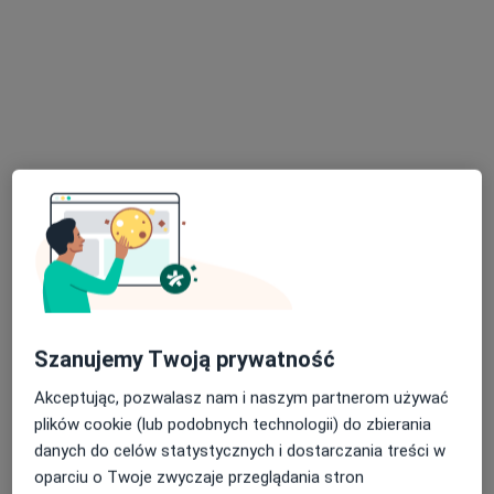
Specjaliści znajdują się poza Dąbrowa Górnicza,
śląskie, w obszarach bliskich Twojemu
wyszukiwaniu.
lek. dent. Michał Więckowicz
Chirurg stomatologiczny, Stomatolog, Protetyk
stomatologiczny
Szanujemy Twoją prywatność
8 opinii
Akceptując, pozwalasz nam i naszym partnerom używać
Bażantów 49/1, Katowice
•
Mapa
plików cookie (lub podobnych technologii) do zbierania
DENTASTUDIO
danych do celów statystycznych i dostarczania treści w
Chirurgia stomatologiczna
od 300 zł
oparciu o Twoje zwyczaje przeglądania stron