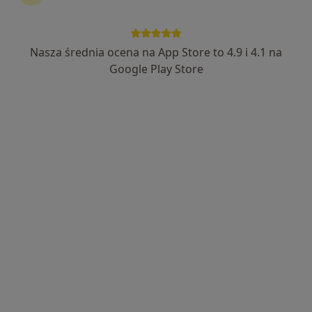
Nasza średnia ocena na App Store to 4.9 i 4.1 na
lek. dent. Małgorzata Szpunar
Google Play Store
·
Więcej
Chirurg stomatologiczny
11 opinii
Szpitalna 14, Dąbrowa Górnicza
•
Mapa
Elmadent
Konsultacja chirurgiczna
od 150 zł
Specjalista nie oferuje umawiania online pod tym adresem.
Poproś o wizytę