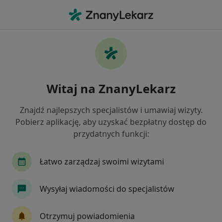
Me
Chirurg Stomatologiczny • Dąbrowa Górnicza, śląskie
Filtry
Ubezpieczenie
Mapa
Polecani chirurdzy stomatologiczni w
Witaj na ZnanyLekarz
Dąbrowie Górniczej
Jak działają wyniki wyszukiwania
Znajdź najlepszych specjalistów i umawiaj wizyty.
Pobierz aplikację, aby uzyskać bezpłatny dostęp do
przydatnych funkcji:
Wybierz swoje ubezpieczenie
PZU Zdrowie
Łatwo zarządzaj swoimi wizytami
Wysyłaj wiadomości do specjalistów
Otrzymuj powiadomienia