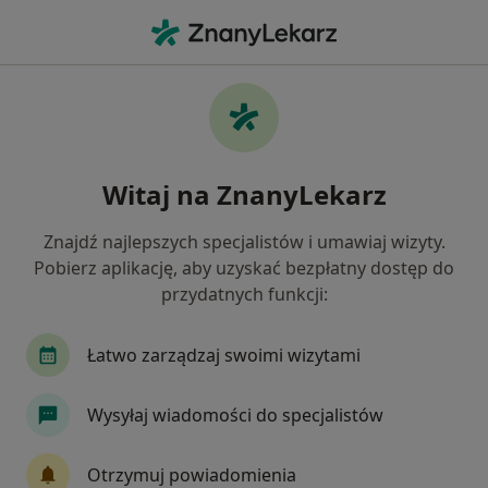
Me
Chirurg Naczyniowy • Rzeszów, podkarpackie
Filtry
Ubezpieczenie
Mapa
Polecani chirurdzy naczyniowi w Rzeszowie
Witaj na ZnanyLekarz
Jak działają wyniki wyszukiwania
Znajdź najlepszych specjalistów i umawiaj wizyty.
Pobierz aplikację, aby uzyskać bezpłatny dostęp do
Wybierz swoje ubezpieczenie
przydatnych funkcji:
Allianz
Łatwo zarządzaj swoimi wizytami
Wysyłaj wiadomości do specjalistów
Otrzymuj powiadomienia