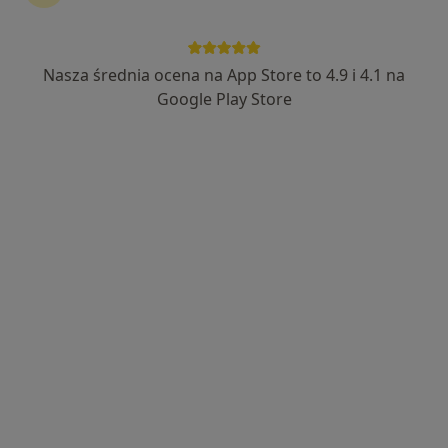
Nasza średnia ocena na App Store to 4.9 i 4.1 na
dr Robert Muszyński
Google Play Store
·
Więcej
Chirurg naczyniowy, Chirurg plastyczny, Flebolog
172 opinie
Litewska 4C, Rzeszów
•
Mapa
HSM Clinic Rzeszów
Konsultacja chirurga naczyniowego
500 zł
Specjalista nie oferuje umawiania online pod tym adresem.
Poproś o wizytę