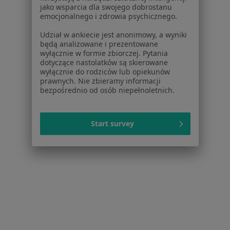
żylaki Rzeszów
jako wsparcia dla swojego dobrostanu
emocjonalnego i zdrowia psychicznego.
Blizny Rzeszów
Udział w ankiecie jest anonimowy, a wyniki
Ból pleców Rzeszów
będą analizowane i prezentowane
wyłącznie w formie zbiorczej. Pytania
Więcej (15)
dotyczące nastolatków są skierowane
Więcej w kategorii: Najczęstsze schorzenia
wyłącznie do rodziców lub opiekunów
prawnych. Nie zbieramy informacji
bezpośrednio od osób niepełnoletnich.
Strona Główna
Chirurg Naczyniowy
Rzeszów
Zmień miasto
Zmień mi
Start survey
Serwis
Regulamin
Polityka prywatności pacjentów
Polityka prywatności profesjonalistów