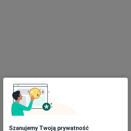
lek. Ali El-Ali
·
Więcej
Chirurg naczyniowy
3 opinie
Litewska 4C, Rzeszów
•
Mapa
HSM Clinic Rzeszów
Badanie USG Doppler naczyń wybranego obszaru + konsultacja specjalistyczna
550 zł
Specjalista nie oferuje umawiania online pod tym adresem.
Poproś o wizytę
Szanujemy Twoją prywatność