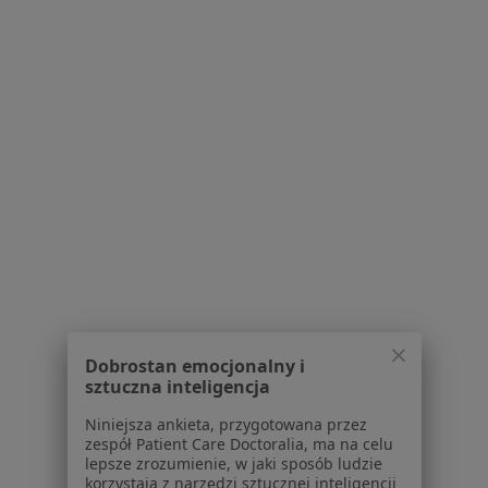
Stomatologii
·
Więcej
Chirurgia naczyniowa, Stomatologia, Dermatologia
Adres 1
Adres 2
Pl. Wolności 17, Rzeszów
•
Mapa
Brak dostępnych specjalistów z wolnymi terminami w tym centrum medycznym.
Pokaż profil
Powiązane
|
Oferty pracy - Chirurg
wyszukiwania
naczyniowy
Dobrostan emocjonalny i
Najczęstsze schorzenia
sztuczna inteligencja
żylaki kończyn dolnych Rzeszów
Niniejsza ankieta, przygotowana przez
zespół Patient Care Doctoralia, ma na celu
Choroby chirurgiczne Rzeszów
lepsze zrozumienie, w jaki sposób ludzie
korzystają z narzędzi sztucznej inteligencji