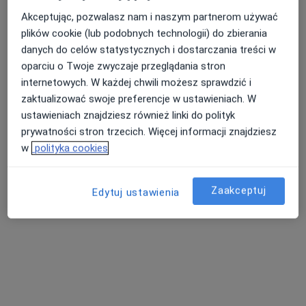
Akceptując, pozwalasz nam i naszym partnerom używać
plików cookie (lub podobnych technologii) do zbierania
danych do celów statystycznych i dostarczania treści w
oparciu o Twoje zwyczaje przeglądania stron
internetowych. W każdej chwili możesz sprawdzić i
lek. Piotr Fussek
zaktualizować swoje preferencje w ustawieniach. W
·
Więcej
Chirurg naczyniowy, Chirurg
ustawieniach znajdziesz również linki do polityk
3 opinie
prywatności stron trzecich. Więcej informacji znajdziesz
Adres 1
Adres 2
w
polityka cookies
Litewska 4C, Rzeszów
•
Mapa
Zaakceptuj
Edytuj ustawienia
HSM Clinic Rzeszów
Badanie USG Doppler naczyń wybranego obszaru + konsultacja specjalistyczna
550 zł
Specjalista nie oferuje umawiania online pod tym adresem.
Poproś o wizytę