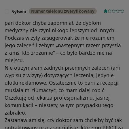
Sylwia
Numer telefonu zweryfikowany
S
pan doktor chyba zapomniał, że dyplom
medyczny nie czyni nikogo lepszym od innych.
Podczas wizyty zasugerował, że nie rozumiem
jego zaleceń i żebym „następnym razem przyszła
z kimś, kto zrozumie” – co było bardzo nie na
miejscu.
Nie otrzymałam żadnych pisemnych zaleceń (ani
wypisu z wizyty) dotyczących leczenia, jedynie
ulotki reklamowe. Ostatecznie to pani z recepcji
musiała mi tłumaczyć, co mam dalej robić.
Oczekuję od lekarza profesjonalizmu, jasnej
komunikacji – niestety, w tym przypadku tego
zabrakło.
Zastanawiam się, czy doktor sam chciałby być tak
potraktowany przez specjalistę, któremu PŁACI za