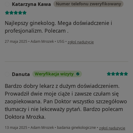
Katarzyna Kawa
Numer telefonu zweryfikowany
K
Najlepszy ginekolog. Mega doświadczenie i
profesjonalizm. Polecam .
w opinii użytkownika Katarzyna Kawa
27 maja 2025
•
Adam Mrozek
•
USG
•
zgłoś nadużycie
Danuta
Weryfikacja wizyty
D
Bardzo dobry lekarz z dużym doświadczeniem.
Prowadził dwie moje ciąże i zawsze czułam się
zaopiekowana. Pan Doktor wszystko szczegółowo
tłumaczy i nie lekceważy pytań. Bardzo polecam
Doktora Mrozka.
w opinii użytkownik
13 maja 2025
•
Adam Mrozek
•
badania ginekologiczne
•
zgłoś nadużycie