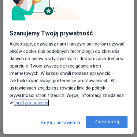
Konsultacja ginekologiczna
konsultacja ginekologiczna
120 zł
Szczegóły
Szanujemy Twoją prywatność
Umów
Akceptując, pozwalasz nam i naszym partnerom używać
plików cookie (lub podobnych technologii) do zbierania
Laparoskopowe usunięcie macicy
danych do celów statystycznych i dostarczania treści w
laparoskopowe usunięcie macicy
Szczegóły
oparciu o Twoje zwyczaje przeglądania stron
internetowych. W każdej chwili możesz sprawdzić i
Umów
zaktualizować swoje preferencje w ustawieniach. W
ustawieniach znajdziesz również linki do polityk
prywatności stron trzecich. Więcej informacji znajdziesz
+ 7 usług
w
polityka cookies
W jaki sposób ustalane są ceny?
Zaakceptuj
Edytuj ustawienia