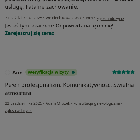
usługę. Fatalne zachowanie.
w opinii użytkownika Sylw
31 października 2025
•
Wojciech Kowalewski
•
Inny
•
zgłoś nadużycie
Jesteś tym lekarzem? Odpowiedz na tę opinię!
Zarejestruj się teraz
Ann
Weryfikacja wizyty
A
Pełen profesjonalizm. Komunikatywność. Świetna
atmosfera.
22 października 2025
•
Adam Mrozek
•
konsultacja ginekologiczna
•
w opinii użytkownika Ann
zgłoś nadużycie