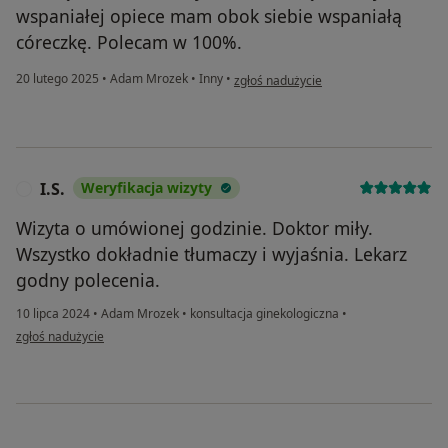
wspaniałej opiece mam obok siebie wspaniałą
córeczkę. Polecam w 100%.
w opinii użytkownika Patrycja
20 lutego 2025
•
Adam Mrozek
•
Inny
•
zgłoś nadużycie
I.S.
Weryfikacja wizyty
I
Wizyta o umówionej godzinie. Doktor miły.
Wszystko dokładnie tłumaczy i wyjaśnia. Lekarz
godny polecenia.
10 lipca 2024
•
Adam Mrozek
•
konsultacja ginekologiczna
•
w opinii użytkownika I.S.
zgłoś nadużycie