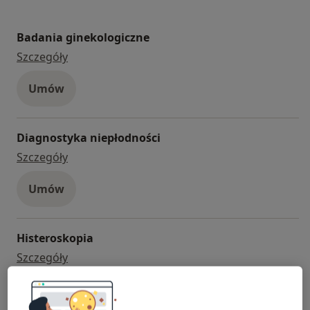
Badania ginekologiczne
badania ginekologiczne
Szczegóły
Umów
Diagnostyka niepłodności
diagnostyka niepłodności
Szczegóły
Umów
Histeroskopia
histeroskopia
Szczegóły
Umów