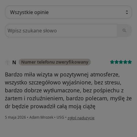
Szukaj w opiniach
N
Numer telefonu zweryfikowany
Bardzo miła wizyta w pozytywnej atmosferze,
wszystko szczegółowo wyjaśnione, bez stresu,
bardzo dobrze wytłumaczone, bez pośpiechu z
żartem i rozluźnieniem, bardzo polecam, myślę że
dr będzie prowadził całą moją ciążę
w opinii użytkownika N
5 maja 2026
•
Adam Mrozek
•
USG
•
zgłoś nadużycie