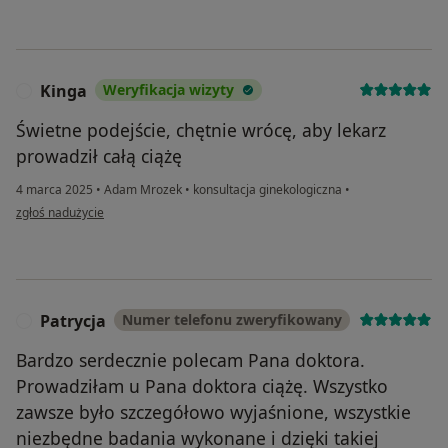
Kinga
Weryfikacja wizyty
K
Świetne podejście, chętnie wrócę, aby lekarz
prowadził całą ciążę
4 marca 2025
•
Adam Mrozek
•
konsultacja ginekologiczna
•
w opinii użytkownika Kinga
zgłoś nadużycie
Patrycja
Numer telefonu zweryfikowany
P
Bardzo serdecznie polecam Pana doktora.
Prowadziłam u Pana doktora ciążę. Wszystko
zawsze było szczegółowo wyjaśnione, wszystkie
niezbędne badania wykonane i dzięki takiej