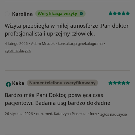
Karolina
Weryfikacja wizyty
K
Wizyta przebiegła w miłej atmosferze .Pan doktor
profesjonalista i uprzejmy człowiek .
4 lutego 2026
•
Adam Mrozek
•
konsultacja ginekologiczna
•
w opinii użytkownika Karolina
zgłoś nadużycie
Kaka
Numer telefonu zweryfikowany
K
Bardzo miła Pani Doktor, poświęca czas
pacjentowi. Badania usg bardzo dokładne
w opinii użytkownika
26 stycznia 2026
•
dr n. med. Katarzyna Piasecka
•
Inny
•
zgłoś nadużycie