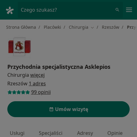
Me
Czego szukasz?
Strona Główna
Placówki
Chirurgia
Rzeszów
Przy
Zmień miasto
Przychodnia specjalistyczna Asklepios
Chirurgia
więcej
Rzeszów
1 adres
99 opinii
Umów wizytę
Usługi
Specjaliści
Adresy
Opinie