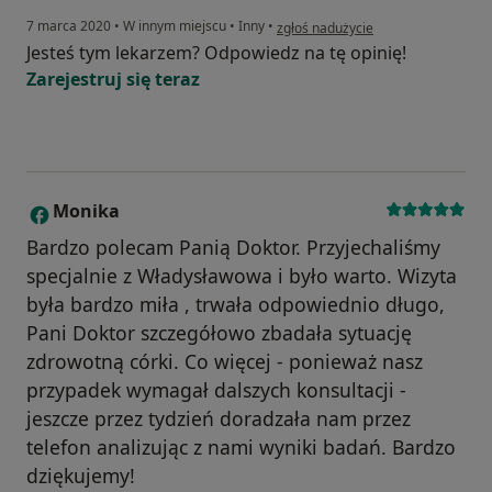
w opinii użytkownika Pacjent z SOR
7 marca 2020
•
W innym miejscu
•
Inny
•
zgłoś nadużycie
Jesteś tym lekarzem? Odpowiedz na tę opinię!
Zarejestruj się teraz
Monika
M
Bardzo polecam Panią Doktor. Przyjechaliśmy
specjalnie z Władysławowa i było warto. Wizyta
była bardzo miła , trwała odpowiednio długo,
Pani Doktor szczegółowo zbadała sytuację
zdrowotną córki. Co więcej - ponieważ nasz
przypadek wymagał dalszych konsultacji -
jeszcze przez tydzień doradzała nam przez
telefon analizując z nami wyniki badań. Bardzo
dziękujemy!