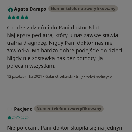
Agata Damps
Numer telefonu zweryfikowany
A
Chodze z dziećmi do Pani doktor 6 lat.
Najlepszy pediatra, który u nas zawsze stawia
trafna diagnozę. Nigdy Pani doktor nas nie
zawiodła. Ma bardzo dobre podejście do dzieci.
Nigdy nie zostawiła nas bez pomocy. Ja
polecam wszystkim.
w opinii użytkownika Agata
12 października 2021
•
Gabinet Lekarski
•
Inny
•
zgłoś nadużycie
Pacjent
Numer telefonu zweryfikowany
P
Nie polecam. Pani doktor skupiła się na jednym