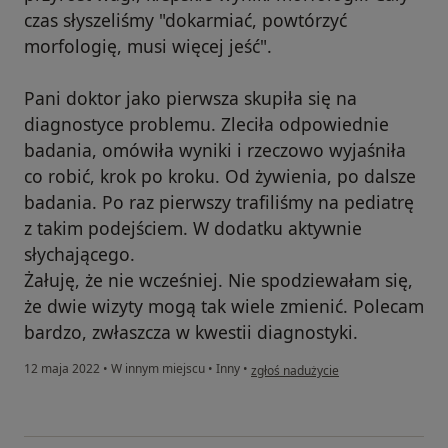
czas słyszeliśmy "dokarmiać, powtórzyć
morfologię, musi więcej jeść".
Pani doktor jako pierwsza skupiła się na
diagnostyce problemu. Zleciła odpowiednie
badania, omówiła wyniki i rzeczowo wyjaśniła
co robić, krok po kroku. Od żywienia, po dalsze
badania. Po raz pierwszy trafiliśmy na pediatrę
z takim podejściem. W dodatku aktywnie
słychającego.
Żałuję, że nie wcześniej. Nie spodziewałam się,
że dwie wizyty mogą tak wiele zmienić. Polecam
bardzo, zwłaszcza w kwestii diagnostyki.
w opinii użytkownika D.G
12 maja 2022
•
W innym miejscu
•
Inny
•
zgłoś nadużycie