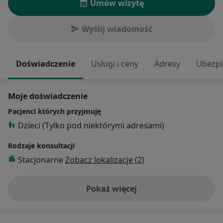
Umów wizytę
Wyślij wiadomość
Doświadczenie
Usługi i ceny
Adresy
Ubezpi
Moje doświadczenie
Pacjenci których przyjmuję
Dzieci (Tylko pod niektórymi adresami)
Rodzaje konsultacji
Stacjonarne
Zobacz lokalizacje (2)
Pokaż więcej
o doświadczeniu