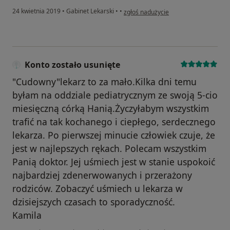
w opinii użytkownika Monika
24 kwietnia 2019
•
Gabinet Lekarski
•
•
zgłoś nadużycie
Konto zostało usunięte
"Cudowny"lekarz to za mało.Kilka dni temu
byłam na oddziale pediatrycznym ze swoją 5-cio
miesięczną córką Hanią.Życzyłabym wszystkim
trafić na tak kochanego i ciepłego, serdecznego
lekarza. Po pierwszej minucie człowiek czuje, że
jest w najlepszych rękach. Polecam wszystkim
Panią doktor. Jej uśmiech jest w stanie uspokoić
najbardziej zdenerwowanych i przerażony
rodziców. Zobaczyć uśmiech u lekarza w
dzisiejszych czasach to sporadyczność.
Kamila