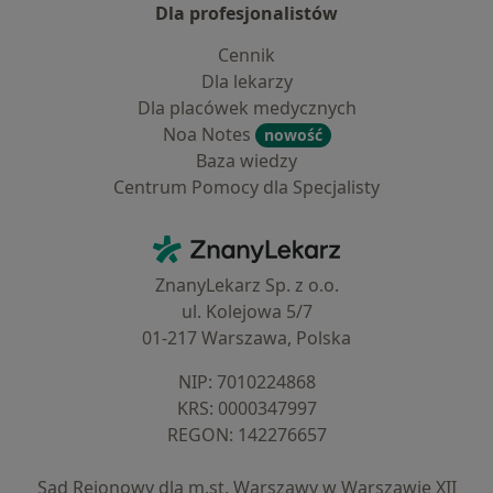
Dla profesjonalistów
Cennik
Dla lekarzy
Dla placówek medycznych
Noa Notes
nowość
Baza wiedzy
Centrum Pomocy dla Specjalisty
Kontakt
ZnanyLekarz - Strona główna
ZnanyLekarz Sp. z o.o.
ul. Kolejowa 5/7
01-217 Warszawa, Polska
NIP: ⁠7010224868
KRS: ⁠0000347997
REGON: ⁠142276657
Sąd Rejonowy dla m.st. Warszawy w Warszawie XII