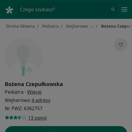
Me
Czego szukasz?
Strona Główna
Pediatra
Wejherowo
Bożena Czepu
Zmień miasto
Bożena Czepułkowska
O specjalizacjach
Pediatra
·
Więcej
Wejherowo
4 adresy
Nr PWZ: 6362757
13 opinii