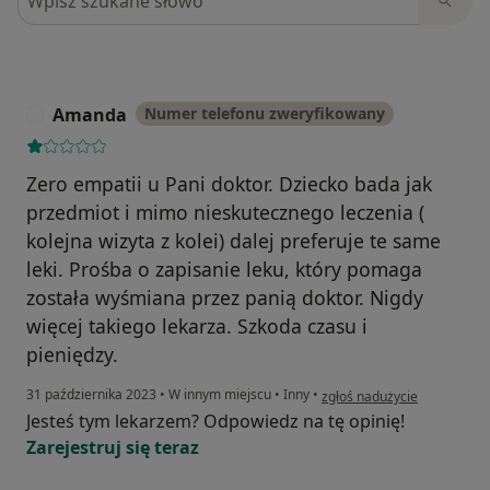
Amanda
Numer telefonu zweryfikowany
A
Zero empatii u Pani doktor. Dziecko bada jak
przedmiot i mimo nieskutecznego leczenia (
kolejna wizyta z kolei) dalej preferuje te same
leki. Prośba o zapisanie leku, który pomaga
została wyśmiana przez panią doktor. Nigdy
więcej takiego lekarza. Szkoda czasu i
pieniędzy.
w opinii użytkownika Aman
31 października 2023
•
W innym miejscu
•
Inny
•
zgłoś nadużycie
Jesteś tym lekarzem? Odpowiedz na tę opinię!
Zarejestruj się teraz