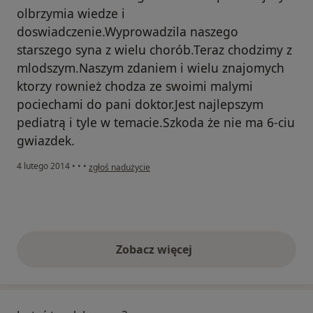
olbrzymia wiedze i
doswiadczenie.Wyprowadzila naszego
starszego syna z wielu chorób.Teraz chodzimy z
mlodszym.Naszym zdaniem i wielu znajomych
ktorzy rownież chodza ze swoimi malymi
pociechami do pani doktor.Jest najlepszym
pediatrą i tyle w temacie.Szkoda że nie ma 6-ciu
gwiazdek.
w opinii użytkownika Konto zostało usunięte
4 lutego 2014
•
•
•
zgłoś nadużycie
Zobacz więcej
opinie powyżej