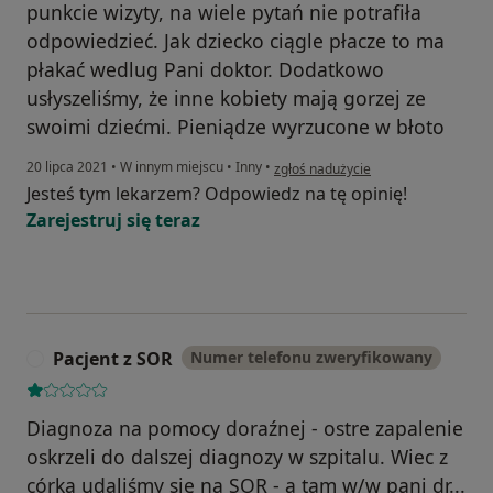
punkcie wizyty, na wiele pytań nie potrafiła
odpowiedzieć. Jak dziecko ciągle płacze to ma
płakać wedlug Pani doktor. Dodatkowo
usłyszeliśmy, że inne kobiety mają gorzej ze
swoimi dziećmi. Pieniądze wyrzucone w błoto
w opinii użytkownika Pacjent
20 lipca 2021
•
W innym miejscu
•
Inny
•
zgłoś nadużycie
Jesteś tym lekarzem? Odpowiedz na tę opinię!
Zarejestruj się teraz
Pacjent z SOR
Numer telefonu zweryfikowany
P
Diagnoza na pomocy doraźnej - ostre zapalenie
oskrzeli do dalszej diagnozy w szpitalu. Wiec z
córką udaliśmy się na SOR - a tam w/w pani dr...