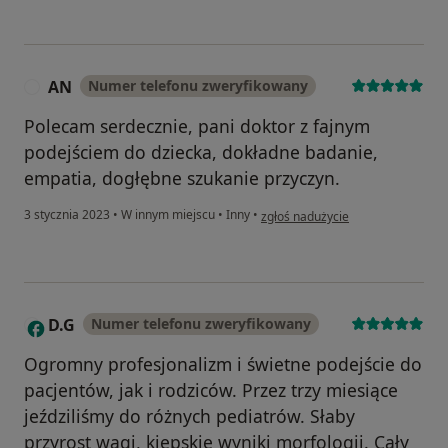
AN
Numer telefonu zweryfikowany
A
Polecam serdecznie, pani doktor z fajnym
podejściem do dziecka, dokładne badanie,
empatia, dogłębne szukanie przyczyn.
w opinii użytkownika AN
3 stycznia 2023
•
W innym miejscu
•
Inny
•
zgłoś nadużycie
D.G
Numer telefonu zweryfikowany
D
Ogromny profesjonalizm i świetne podejście do
pacjentów, jak i rodziców. Przez trzy miesiące
jeździliśmy do różnych pediatrów. Słaby
przyrost wagi, kiepskie wyniki morfologii. Cały