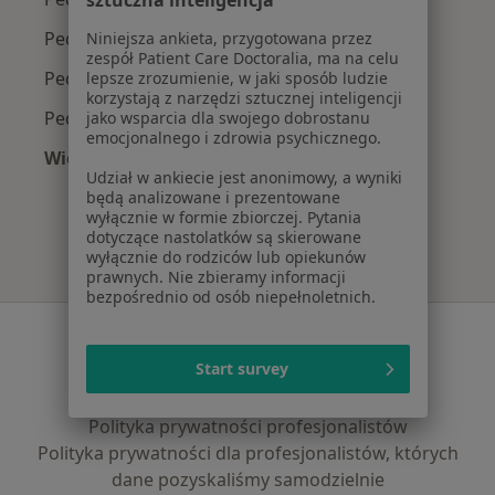
sztuczna inteligencja
Pediatrzy z Enel-med w Wejherowie
Niniejsza ankieta, przygotowana przez
zespół Patient Care Doctoralia, ma na celu
Pediatrzy z NFZ w Wejherowie
lepsze zrozumienie, w jaki sposób ludzie
korzystają z narzędzi sztucznej inteligencji
Pediatrzy z Signal Iduna w Wejherowie
jako wsparcia dla swojego dobrostanu
emocjonalnego i zdrowia psychicznego.
Więcej (2)
Udział w ankiecie jest anonimowy, a wyniki
Więcej w kategorii: Najpopularniejsze ubezpie
będą analizowane i prezentowane
wyłącznie w formie zbiorczej. Pytania
dotyczące nastolatków są skierowane
wyłącznie do rodziców lub opiekunów
prawnych. Nie zbieramy informacji
bezpośrednio od osób niepełnoletnich.
Serwis
Start survey
Regulamin
Polityka prywatności pacjentów
Polityka prywatności profesjonalistów
Polityka prywatności dla profesjonalistów, których
dane pozyskaliśmy samodzielnie