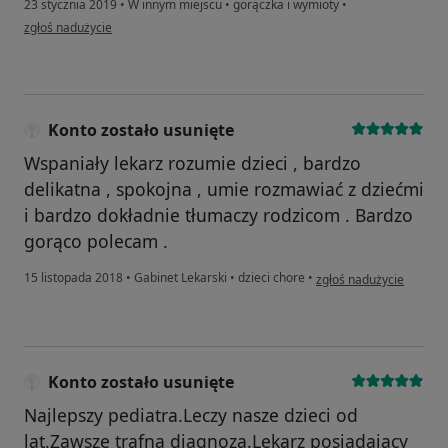
23 stycznia 2019
•
W innym miejscu
•
gorączka i wymioty
•
w opinii użytkownika Konto zostało usunięte
zgłoś nadużycie
Konto zostało usunięte
Wspaniały lekarz rozumie dzieci , bardzo
delikatna , spokojna , umie rozmawiać z dziećmi
i bardzo dokładnie tłumaczy rodzicom . Bardzo
gorąco polecam .
w opinii użytkownika Ko
15 listopada 2018
•
Gabinet Lekarski
•
dzieci chore
•
zgłoś nadużycie
Konto zostało usunięte
Najlepszy pediatra.Leczy nasze dzieci od
lat.Zawsze trafna diagnoza.Lekarz posiadajacy