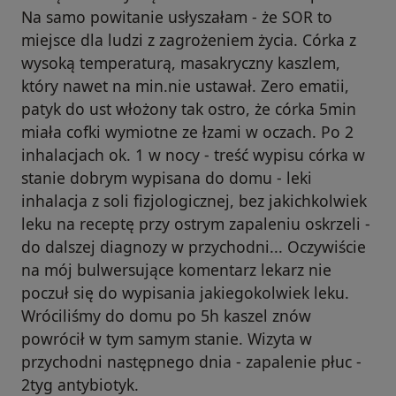
Na samo powitanie usłyszałam - że SOR to
miejsce dla ludzi z zagrożeniem życia. Córka z
wysoką temperaturą, masakryczny kaszlem,
który nawet na min.nie ustawał. Zero ematii,
patyk do ust włożony tak ostro, że córka 5min
miała cofki wymiotne ze łzami w oczach. Po 2
inhalacjach ok. 1 w nocy - treść wypisu córka w
stanie dobrym wypisana do domu - leki
inhalacja z soli fizjologicznej, bez jakichkolwiek
leku na receptę przy ostrym zapaleniu oskrzeli -
do dalszej diagnozy w przychodni... Oczywiście
na mój bulwersujące komentarz lekarz nie
poczuł się do wypisania jakiegokolwiek leku.
Wróciliśmy do domu po 5h kaszel znów
powrócił w tym samym stanie. Wizyta w
przychodni następnego dnia - zapalenie płuc -
2tyg antybiotyk.