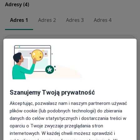
Adresy (4)
Adres 1
Adres 2
Adres 3
Adres 4
Centrum Medyczne Grupa LUX MED –
Gdynia, ul. Morska 127
ul. Morska 127,
Grabówek
, 81-222
Gdynia
Powiększ mapę
otwiera się w nowej karcie
Szanujemy Twoją prywatność
Dostępność
Pokaż kalendarz
Akceptując, pozwalasz nam i naszym partnerom używać
plików cookie (lub podobnych technologii) do zbierania
danych do celów statystycznych i dostarczania treści w
Metody płatności (wizyty prywatne)
oparciu o Twoje zwyczaje przeglądania stron
Gotówka
internetowych. W każdej chwili możesz sprawdzić i
Karta płatnicza