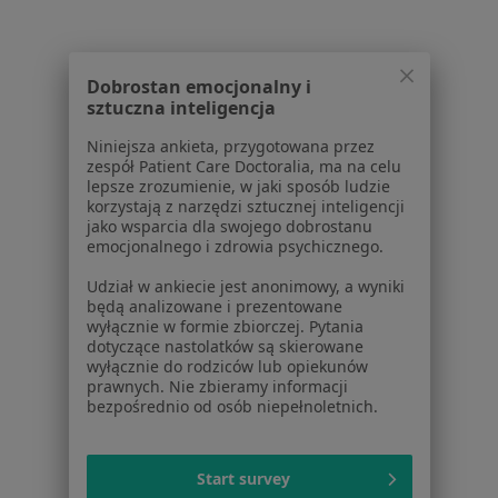
Polityka cookies
Jak działają wyniki wyszukiwania
Dostępność
Dobrostan emocjonalny i
O nas
sztuczna inteligencja
Praca
Rekrutujemy!
Niniejsza ankieta, przygotowana przez
Partnerzy
zespół Patient Care Doctoralia, ma na celu
Centrum prasowe
lepsze zrozumienie, w jaki sposób ludzie
Kontakt
korzystają z narzędzi sztucznej inteligencji
jako wsparcia dla swojego dobrostanu
emocjonalnego i zdrowia psychicznego.
Dla pacjentów
Udział w ankiecie jest anonimowy, a wyniki
Lekarze
będą analizowane i prezentowane
Placówki medyczne
wyłącznie w formie zbiorczej. Pytania
Pytania i odpowiedzi
dotyczące nastolatków są skierowane
wyłącznie do rodziców lub opiekunów
Usługi i zabiegi
prawnych. Nie zbieramy informacji
Choroby
bezpośrednio od osób niepełnoletnich.
Pomoc
Aplikacje mobilne
Blog dla pacjentów
Start survey