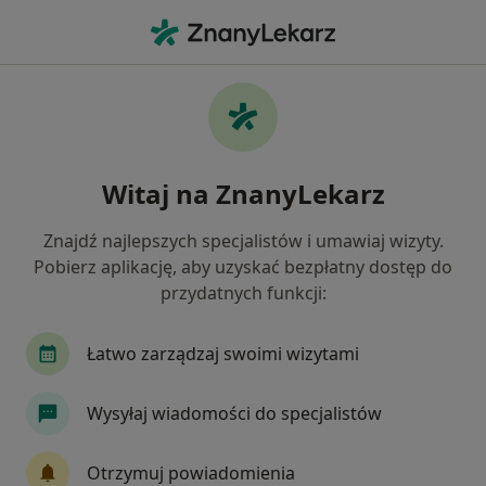
Me
Pediatra • Wejherowo, pomorskie
Filtry
Ubezpieczenie:
Signal Iduna
20 polecanych pediatrów w Wejherowie z
Witaj na ZnanyLekarz
Signal Iduna
Jak działają wyniki wyszukiwania
Znajdź najlepszych specjalistów i umawiaj wizyty.
Pobierz aplikację, aby uzyskać bezpłatny dostęp do
przydatnych funkcji:
Łatwo zarządzaj swoimi wizytami
Wysyłaj wiadomości do specjalistów
Policlinica Centrum
Otrzymuj powiadomienia
·
Więcej
Pediatria, Alergologia, Alergologia dziecięca