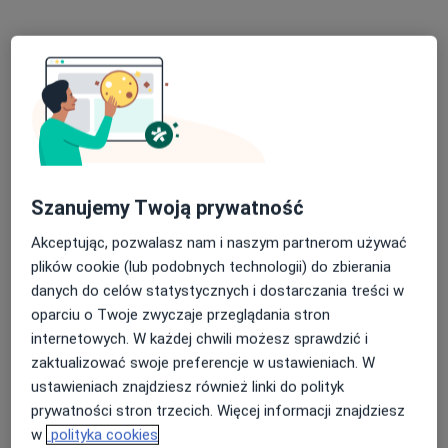
10 Lutego 21, Gdynia
•
Mapa
Brak dostępnych specjalistów z wolnymi terminami w tym centrum medycznym.
Pokaż profil
Szanujemy Twoją prywatność
Akceptując, pozwalasz nam i naszym partnerom używać
plików cookie (lub podobnych technologii) do zbierania
danych do celów statystycznych i dostarczania treści w
lek. Joanna Hadrian
oparciu o Twoje zwyczaje przeglądania stron
·
Więcej
Internista, Lekarz rodzinny
internetowych. W każdej chwili możesz sprawdzić i
314 opinii
zaktualizować swoje preferencje w ustawieniach. W
ustawieniach znajdziesz również linki do polityk
Stefana Batorego 7, Gdynia
•
Mapa
prywatności stron trzecich. Więcej informacji znajdziesz
Policlinica Centrum
w
polityka cookies
Akceptuje Signal Iduna