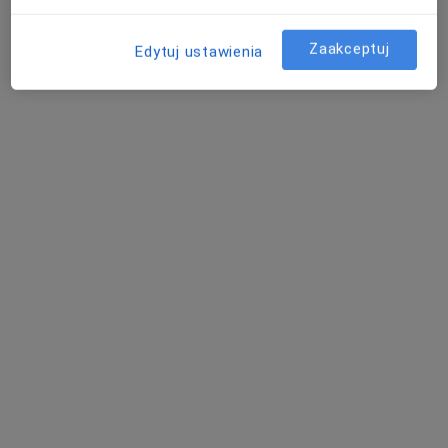
Konsultacja lekarza rodzinnego
200 zł
Zaakceptuj
Edytuj ustawienia
Specjalista nie oferuje umawiania online pod tym adresem.
Poproś o wizytę
Sim-Med Przychodnia
·
Więcej
Chirurgia, Interna, Flebologia
2129 opinii
Rzeźnicka 9, Wejherowo
•
Mapa