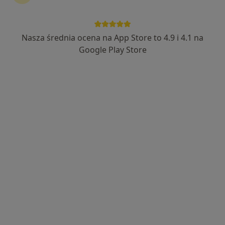
1276 opinii
Stefana Batorego 7, Gdynia
•
Mapa
Nasza średnia ocena na App Store to 4.9 i 4.1 na
Brak dostępnych specjalistów z wolnymi terminami w tym centrum medycznym.
Google Play Store
Pokaż profil
Przychodnia Starmed
·
Więcej
Pediatria, Ginekologia, Endokrynologia
1132 opinie