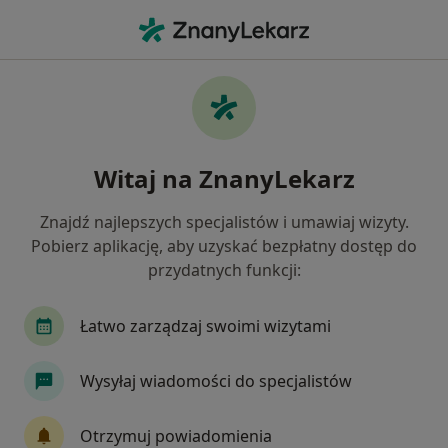
Me
Pediatra • Łeba, pomorskie
Filtry
Mapa
Polecani pediatrzy w Łebie
Witaj na ZnanyLekarz
Jak działają wyniki wyszukiwania
Znajdź najlepszych specjalistów i umawiaj wizyty.
Pobierz aplikację, aby uzyskać bezpłatny dostęp do
przydatnych funkcji:
Łatwo zarządzaj swoimi wizytami
Wysyłaj wiadomości do specjalistów
Rudolf Stanisław Greczko
Pediatra, Lekarz rodzinny
Otrzymuj powiadomienia