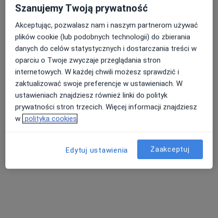
Szanujemy Twoją prywatność
Akceptując, pozwalasz nam i naszym partnerom używać
plików cookie (lub podobnych technologii) do zbierania
danych do celów statystycznych i dostarczania treści w
oparciu o Twoje zwyczaje przeglądania stron
internetowych. W każdej chwili możesz sprawdzić i
zaktualizować swoje preferencje w ustawieniach. W
Tadeusz Jakub Czosnek
ustawieniach znajdziesz również linki do polityk
prywatności stron trzecich. Więcej informacji znajdziesz
Lekarz rodzinny
w
polityka cookies
2 opinie
Radosna 5
•
Mapa
Niepubliczny Zakład Opieki Zdrowotnej Zdrowie Tadeusz Jakub Czosnek Spółka Jawna (Wicko)
Zaakceptuj
Edytuj ustawienia
Konsultacja lekarza rodzinnego
Brak ceny
Specjalista nie oferuje umawiania online pod tym adresem.
Poproś o wizytę