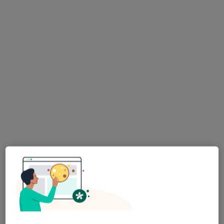
Poproś o wizytę
dr n. med. Joanna Zawierucha
·
Więcej
Alergolog, Internista, Lekarz rodzinny
38 opinii
Nowęcińska 33, Łeba
•
Mapa
Zakład Rehabilitacji Leczniczej Villa Sabbia
Specjalista nie oferuje umawiania online pod tym adresem.
Poproś o wizytę