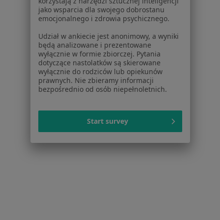
korzystają z narzędzi sztucznej inteligencji
Poproś o wizytę
jako wsparcia dla swojego dobrostanu
emocjonalnego i zdrowia psychicznego.
Udział w ankiecie jest anonimowy, a wyniki
będą analizowane i prezentowane
wyłącznie w formie zbiorczej. Pytania
dotyczące nastolatków są skierowane
wyłącznie do rodziców lub opiekunów
prawnych. Nie zbieramy informacji
bezpośrednio od osób niepełnoletnich.
Bezpieczne płatności
Start survey
lek. Paulina Chmura-Winiecka
·
Więcej
Pediatra
189 opinii
Konsultacja pediatryczna
200 zł
Specjalista nie oferuje umawiania online pod tym adresem.
Poproś o wizytę