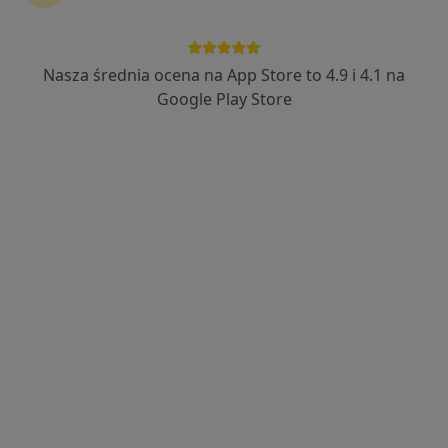
7 opinii
Powstańców Warszawy 32, Łeba
•
Mapa
ośrodek zdrowia "Promotion"
Nasza średnia ocena na App Store to 4.9 i 4.1 na
Specjalista nie oferuje umawiania online pod tym adresem.
Google Play Store
Poproś o wizytę
Ośrodek Zdrowia Promotion Aleksandra i
Rudolf Greczko
Pediatria, Medycyna rodzinna
7 opinii