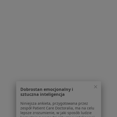
Poproś o wizytę
Bezpieczne płatności
dr n. med. Katarzyna Kaźmierska
·
Więcej
Pediatra, Gastrolog dziecięcy
Dobrostan emocjonalny i
259 opinii
sztuczna inteligencja
E-recepta
120 zł
Niniejsza ankieta, przygotowana przez
zespół Patient Care Doctoralia, ma na celu
Specjalista nie oferuje umawiania online pod tym adresem.
lepsze zrozumienie, w jaki sposób ludzie