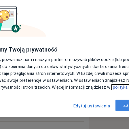
gólnej. Uzyskał dyplom umiejętności
 zakresie Panendoskopii i
e chirurgii ogólnej i endoskopii
my Twoją prywatność
cznym Zespole Opieki Zdrowotnej
, pozwalasz nam i naszym partnerom używać plików cookie (lub p
ę kierownika Pracowni Endoskopii.
) do zbierania danych do celów statystycznych i dostarczania treśc
 endoskopową w ramach Centrum
zaje przeglądania stron internetowych. W każdej chwili możesz spr
e, ul. Topolowa 33/4 i 7.
wać swoje preferencje w ustawieniach. W ustawieniach znajdziesz ró
prywatności stron trzecich. Więcej informacji znajdziesz w
polityka
Za
Edytuj ustawienia