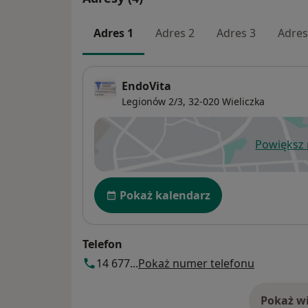
Adres 1
Adres 2
Adres 3
Adres
EndoVita
Legionów 2/3,
32-020
Wieliczka
Powiększ
ot
Dostępność
Pokaż kalendarz
Telefon
14 677...
Pokaż numer telefonu
Pokaż wi
o 