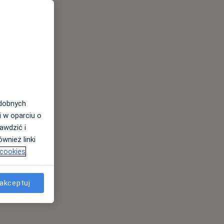
odobnych
i w oparciu o
awdzić i
wnież linki
 cookies
akceptuj