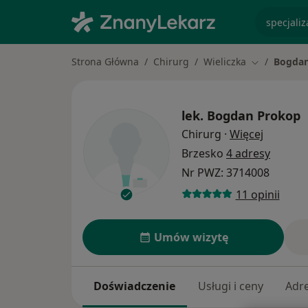
specjaliz
Strona Główna
Chirurg
Wieliczka
Bogdan
Zmień miast
lek.
Bogdan Prokop
O specja
Chirurg
·
Więcej
Brzesko
4 adresy
Nr PWZ: 3714008
11 opinii
Umów wizytę
Doświadczenie
Usługi i ceny
Adr