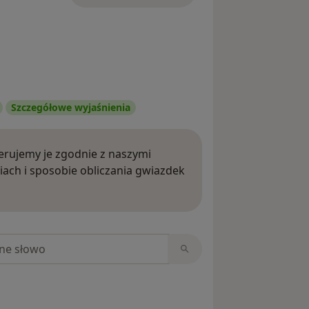
Szczegółowe wyjaśnienia
rujemy je zgodnie z naszymi
iach i sposobie obliczania gwiazdek
ięcej o opiniach
niach