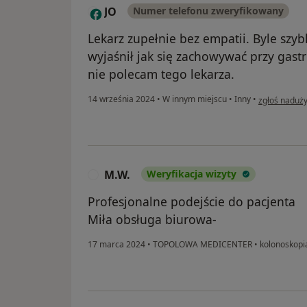
JO
Numer telefonu zweryfikowany
J
Lekarz zupełnie bez empatii. Byle szy
wyjaśnił jak się zachowywać przy gastro
nie polecam tego lekarza.
w opinii uży
14 września 2024
•
W innym miejscu
•
Inny
•
zgłoś naduży
M.W.
Weryfikacja wizyty
M
Profesjonalne podejście do pacjenta
Miła obsługa biurowa-
17 marca 2024
•
TOPOLOWA MEDICENTER
•
kolonoskopi