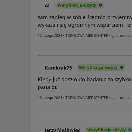
AL
Weryfikacja wizyty
A
sam zabieg w sobie średnio przyjemny,
wykazali się ogromnym wsparciem i e
12 lutego 2024
•
TOPOLOWA MEDICENTER
•
gastroskopi
Kamkrak75
Weryfikacja wizyty
K
Kiedy już doszło do badania to szybk
pana dr.
10 lutego 2024
•
TOPOLOWA MEDICENTER
•
gastroskopi
Jerzy Myśliwiec
Weryfikacja wizyty
J