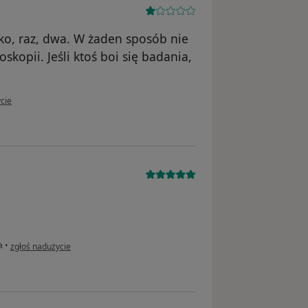
bko, raz, dwa. W żaden sposób nie
skopii. Jeśli ktoś boi się badania,
tkownika JO
cie
w opinii użytkownika M.W.
a
•
zgłoś nadużycie