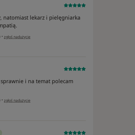
 natomiast lekarz i pielęgniarka
mpatią.
w opinii użytkownika AL
a
•
zgłoś nadużycie
o sprawnie i na temat polecam
w opinii użytkownika Kamkrak75
a
•
zgłoś nadużycie