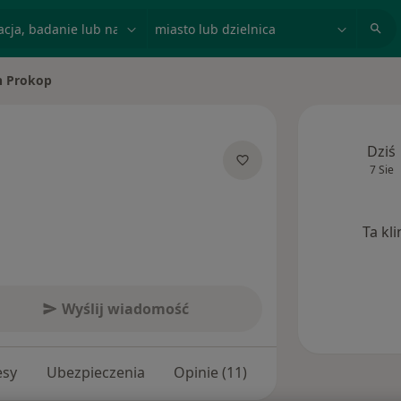
acja, badanie lub nazwisko
miasto lub dzielnica
 Prokop
o
Dziś
7 Sie
lizacjach
Ta kl
Wyślij wiadomość
esy
Ubezpieczenia
Opinie (11)