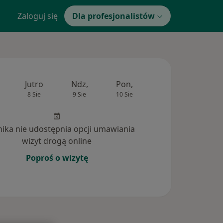
Zaloguj się
Dla profesjonalistów
Jutro
Ndz,
Pon,
Wt,
Śr,
8 Sie
9 Sie
10 Sie
11 Sie
12 Si
inika nie udostępnia opcji umawiania
wizyt drogą online
Poproś o wizytę