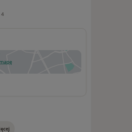
 4
 mapę
wiera się w nowej karcie
ęcej
adresie