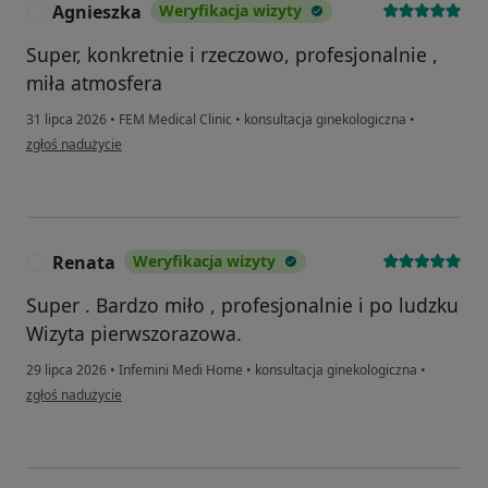
Agnieszka
Weryfikacja wizyty
A
Super, konkretnie i rzeczowo, profesjonalnie ,
miła atmosfera
31 lipca 2026
•
FEM Medical Clinic
•
konsultacja ginekologiczna
•
w opinii użytkownika Agnieszka
zgłoś nadużycie
Renata
Weryfikacja wizyty
R
Super . Bardzo miło , profesjonalnie i po ludzku
Wizyta pierwszorazowa.
29 lipca 2026
•
Infemini Medi Home
•
konsultacja ginekologiczna
•
w opinii użytkownika Renata
zgłoś nadużycie