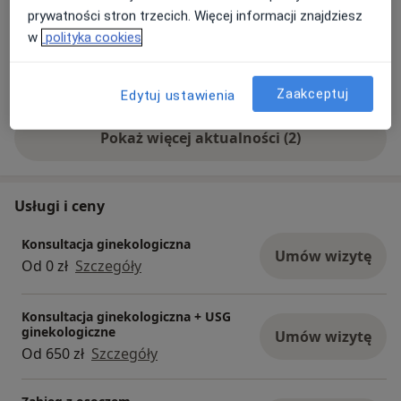
Nasza oferta obejmuje m.in.:
prywatności stron trzecich. Więcej informacji znajdziesz
-konsultacje ginekologiczne, endokrynologiczne,
w
polityka cookies
psychiatry, gastrologiczne, hematologiczne,
flebologiczne, diabetologiczne,
-USG ginekologiczne, USG piersi, USG tarczycy,
Zaakceptuj
Edytuj ustawienia
USG jamy brzusznej, USG stawów,
-USG ciąży, w tym badania referencyjne I, II i III
Pokaż więcej aktualności (2)
trymestru oraz badania 3D/4D,
-cytologię na podłożu płynnym (LBC) oraz
diagnostykę HPV,
Usługi i ceny
-ocenę drożności jajowodów metodą SonoHSG
(ExEm Foam),
Konsultacja ginekologiczna
Umów wizytę
ginekologię dziecięcą,
Od 0 zł
Szczegóły
-dobór metod antykoncepcji, zakładanie wkładek
domacicznych oraz antykoncepcję awaryjną,
Konsultacja ginekologiczna + USG
-kolposkopię i diagnistykę chorób szyjki macicy
ginekologiczne
Umów wizytę
(m.in. zabieg LEEP)
Od 650 zł
Szczegóły
-zabiegi z zakresu ginekologii estetycznej, w tym z
wykorzystaniem lasera Alma CO₂ oraz