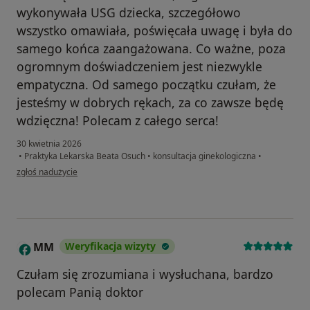
wykonywała USG dziecka, szczegółowo
wszystko omawiała, poświęcała uwagę i była do
samego końca zaangażowana. Co ważne, poza
ogromnym doświadczeniem jest niezwykle
empatyczna. Od samego początku czułam, że
jesteśmy w dobrych rękach, za co zawsze będę
wdzięczna! Polecam z całego serca!
30 kwietnia 2026
•
Praktyka Lekarska Beata Osuch
•
konsultacja ginekologiczna
•
w opinii użytkownika Małgorzata
zgłoś nadużycie
MM
Weryfikacja wizyty
M
Czułam się zrozumiana i wysłuchana, bardzo
polecam Panią doktor