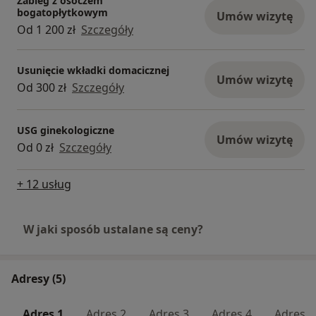
Zabieg z osoczem
radiofrekwencji mikroigłowej,
bogatopłytkowym
Umów wizytę
-blefaroplastykę (plastykę powiek),
Od 1 200 zł
Szczegóły
-zabiegi z zakresu medycyny estetycznej, w tym
terapię toksyną botulinową (botoks) czy osocze
Usunięcie wkładki domacicznej
bogatopłytkowe,
Umów wizytę
Od 300 zł
Szczegóły
-skleroterapię
W Infemini łączymy doświadczenie lekarzy z
nowoczesnymi metodami diagnostyki i terapii.
USG ginekologiczne
Umów wizytę
Dbamy o to, aby każda Pacjentka czuła się
Od 0 zł
Szczegóły
zaopiekowana na każdym etapie leczenia, a
wizyty przebiegały w atmosferze zaufania,
+ 12 usług
dyskrecji i wzajemnego szacunku. Naszym celem
jest nie tylko skuteczne leczenie, ale również
W jaki sposób ustalane są ceny?
poprawa jakości życia, zdrowia i komfortu kobiet
w każdym wieku.
Adresy (5)
Adres 1
Adres 2
Adres 3
Adres 4
Adres 5