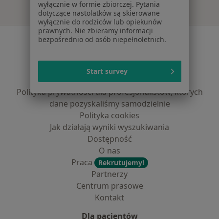
wyłącznie w formie zbiorczej. Pytania
dotyczące nastolatków są skierowane
wyłącznie do rodziców lub opiekunów
prawnych. Nie zbieramy informacji
Serwis
bezpośrednio od osób niepełnoletnich.
Regulamin
Polityka prywatności pacjentów
Start survey
Polityka prywatności profesjonalistów
Polityka prywatności dla profesjonalistów, których
dane pozyskaliśmy samodzielnie
Polityka cookies
Jak działają wyniki wyszukiwania
Dostępność
O nas
Praca
Rekrutujemy!
Partnerzy
Centrum prasowe
Kontakt
Dla pacjentów