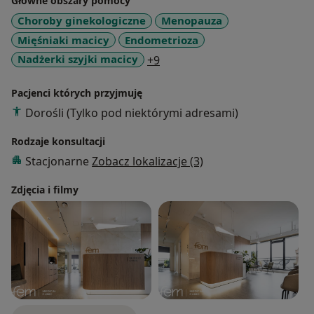
Główne obszary pomocy
Choroby ginekologiczne
Menopauza
Mięśniaki macicy
Endometrioza
a11y_sr_more_diseases
Nadżerki szyjki macicy
+9
Pacjenci których przyjmuję
Dorośli (Tylko pod niektórymi adresami)
Rodzaje konsultacji
Stacjonarne
Zobacz lokalizacje (3)
Zdjęcia i filmy