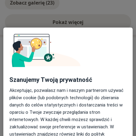
Zobacz galerię (23)
Pokaż więcej
o doświadczeniu
Aktualności
dr n. med. Beata Osuch
Kielecka 23, 02-551 Warszawa
Infemini to nowoczesna placówka medyczna
Szanujemy Twoją prywatność
oferująca kompleksową opiekę w zakresie
ginekologii, medycyny estetycznej i ginekologii
Akceptując, pozwalasz nam i naszym partnerom używać
estetycznej. Zapewniamy profesjonalną
plików cookie (lub podobnych technologii) do zbierania
diagnostykę, leczenie oraz zabiegi wykonywane z
danych do celów statystycznych i dostarczania treści w
wykorzystaniem nowoczesnych technologii,
Dowiedz się więcej
oparciu o Twoje zwyczaje przeglądania stron
stawiając na bezpieczeństwo, komfort i
27/07/2026
internetowych. W każdej chwili możesz sprawdzić i
indywidualne podejście do każdej Pacjentki.
zaktualizować swoje preferencje w ustawieniach. W
ustawieniach znajdziesz również linki do polityk