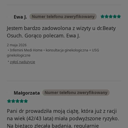
Ewa J.
Numer telefonu zweryfikowany
E
Jestem bardzo zadowolona z wizyty u dr.Beaty
Osuch. Gorąco polecam. Ewa J.
2 maja 2026
•
Infemini Medi Home
•
konsultacja ginekologiczna + USG
ginekologiczne
w opinii użytkownika Ewa J.
•
zgłoś nadużycie
Małgorzata
Numer telefonu zweryfikowany
M
Pani dr prowadziła moją ciążę, która już z racji
na wiek (42/43 lata) miała podwyższone ryzyko.
Na bieżąco zlecała badania, regularnie