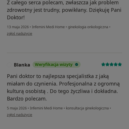
Z całego serca polecam, zwłaszcza jak problem
zdrowotny jest trudny, powikłany. Dziękuję Pani
Doktor!
13 maja 2026
•
Infemini Medi Home
•
ginekologia onkologiczna
•
w opinii użytkownika Ewa P.
zgłoś nadużycie
Blanka
Weryfikacja wizyty
B
Pani doktor to najlepsza specjalistka z jaką
miałam do czynienia. Profesjonalna z ogromną
kulturą osobistą . Do tego życzliwa i dokładna.
Bardzo polecam.
5 maja 2026
•
Infemini Medi Home
•
konsultacja ginekologiczna
•
w opinii użytkownika Blanka
zgłoś nadużycie