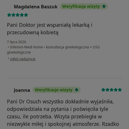
Magdalena Baszuk
Weryfikacja wizyty
M
Pani Doktor jest wspaniałą lekarką i
przecudowną kobietą
7 lipca 2026
•
Infemini Medi Home
•
konsultacja ginekologiczna + USG
ginekologiczne
w opinii użytkownika Magdalena Baszuk
•
zgłoś nadużycie
Joanna
Weryfikacja wizyty
J
Pani Dr Osuch wszystko dokładnie wyjaśniła,
odpowiedziała na pytania i poświęciła tyle
czasu, ile potrzeba. Wizyta przebiegła w
niezwykle miłej i spokojnej atmosferze. Rzadko