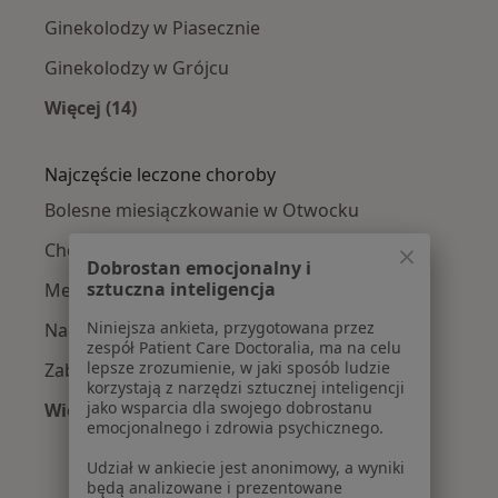
Ginekolodzy w Piasecznie
Ginekolodzy w Grójcu
Więcej (14)
Więcej w kategorii: W pobliżu Otwocka
Najczęście leczone choroby
Bolesne miesiączkowanie w Otwocku
Choroby ginekologiczne w Otwocku
Dobrostan emocjonalny i
sztuczna inteligencja
Menopauza w Otwocku
Niniejsza ankieta, przygotowana przez
Nadżerki szyjki macicy w Otwocku
zespół Patient Care Doctoralia, ma na celu
lepsze zrozumienie, w jaki sposób ludzie
Zaburzenia miesiączkowania w Otwocku
korzystają z narzędzi sztucznej inteligencji
jako wsparcia dla swojego dobrostanu
Więcej (15)
emocjonalnego i zdrowia psychicznego.
Więcej w kategorii: Najczęście leczone chorob
Udział w ankiecie jest anonimowy, a wyniki
będą analizowane i prezentowane