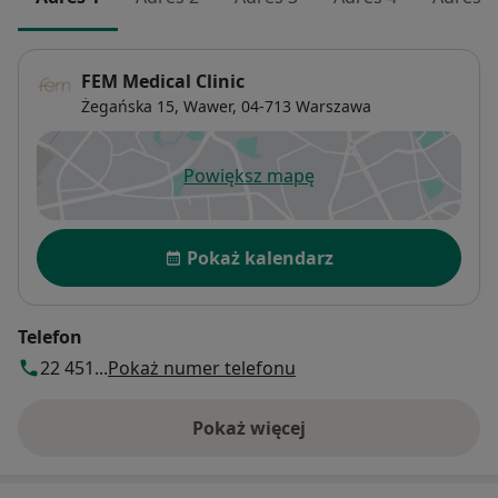
FEM Medical Clinic
Żegańska 15,
Wawer
, 04-713
Warszawa
Powiększ mapę
otwiera się w nowej karcie
Dostępność
Pokaż kalendarz
Telefon
22 451...
Pokaż numer telefonu
Pokaż więcej
o adresie