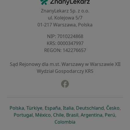
ZnanyLekarz Sp. z o.o.
ul. Kolejowa 5/7
01-217 Warszawa, Polska
NIP: ⁠7010224868
KRS: ⁠0000347997
REGON: ⁠142276657
Sąd Rejonowy dla m.st. Warszawy w Warszawie XII
Wydział Gospodarczy KRS
Facebook
otwiera się w nowej karcie
otwiera się w nowej karcie
otwiera się w nowej karcie
otwiera się w nowej karcie
otwiera się w nowej karci
otwiera się
otwi
Polska
,
Türkiye
,
España
,
Italia
,
Deutschland
,
Česko
,
otwiera się w nowej karcie
otwiera się w nowej karcie
otwiera się w nowej karcie
otwiera się w nowej kar
otwiera się 
otwier
Portugal
,
México
,
Chile
,
Brasil
,
Argentina
,
Perú
,
otwiera się w nowej karc
Colombia