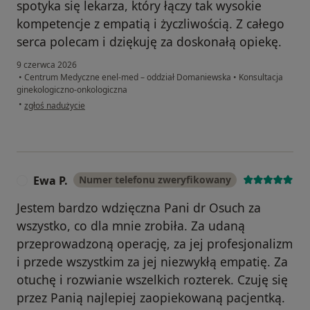
spotyka się lekarza, który łączy tak wysokie
kompetencje z empatią i życzliwością. Z całego
serca polecam i dziękuję za doskonałą opiekę.
9 czerwca 2026
•
Centrum Medyczne enel-med – oddział Domaniewska
•
Konsultacja
ginekologiczno-onkologiczna
w opinii użytkownika Joanna
•
zgłoś nadużycie
Ewa P.
Numer telefonu zweryfikowany
E
Jestem bardzo wdzięczna Pani dr Osuch za
wszystko, co dla mnie zrobiła. Za udaną
przeprowadzoną operację, za jej profesjonalizm
i przede wszystkim za jej niezwykłą empatię. Za
otuchę i rozwianie wszelkich rozterek. Czuję się
przez Panią najlepiej zaopiekowaną pacjentką.