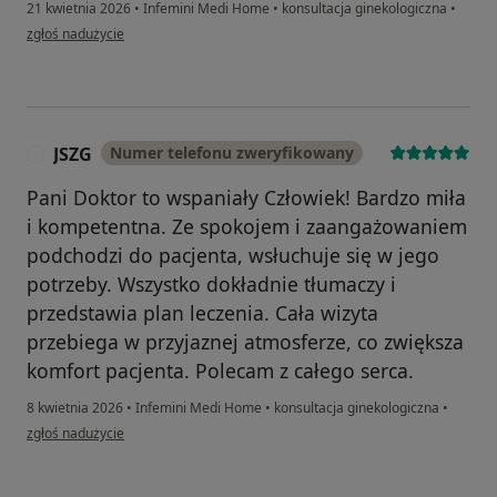
21 kwietnia 2026
•
Infemini Medi Home
•
konsultacja ginekologiczna
•
w opinii użytkownika MM
zgłoś nadużycie
JSZG
Numer telefonu zweryfikowany
J
Pani Doktor to wspaniały Człowiek! Bardzo miła
i kompetentna. Ze spokojem i zaangażowaniem
podchodzi do pacjenta, wsłuchuje się w jego
potrzeby. Wszystko dokładnie tłumaczy i
przedstawia plan leczenia. Cała wizyta
przebiega w przyjaznej atmosferze, co zwiększa
komfort pacjenta. Polecam z całego serca.
8 kwietnia 2026
•
Infemini Medi Home
•
konsultacja ginekologiczna
•
w opinii użytkownika JSZG
zgłoś nadużycie