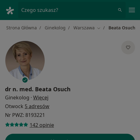
Me
Czego szukasz?
Strona Główna
Ginekolog
Warszawa
Beata Osuch
Zmień miasto
dr n. med.
Beata Osuch
O specjalizacjach
Ginekolog
·
Więcej
Otwock
5 adresów
Nr PWZ: 8193221
142 opinie