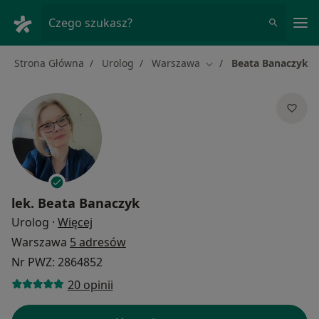
Me
Czego szukasz?
Strona Główna
Urolog
Warszawa
Beata Banaczyk
Zmień miasto
lek.
Beata Banaczyk
O specjalizacjach
Urolog
·
Więcej
Warszawa
5 adresów
Nr PWZ: 2864852
20 opinii