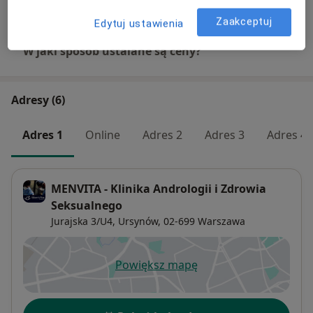
+ 31 usług
Zaakceptuj
Edytuj ustawienia
W jaki sposób ustalane są ceny?
Adresy (6)
Adres 1
Online
Adres 2
Adres 3
Adres 4
MENVITA - Klinika Andrologii i Zdrowia
Seksualnego
Jurajska 3/U4,
Ursynów
, 02-699
Warszawa
Powiększ mapę
otwiera się w nowej karcie
Dostępność