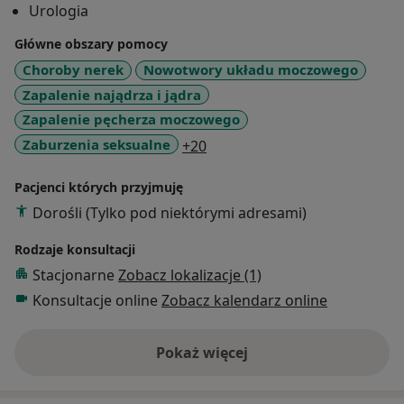
Urologia
Główne obszary pomocy
Choroby nerek
Nowotwory układu moczowego
Zapalenie najądrza i jądra
Zapalenie pęcherza moczowego
a11y_sr_more_diseases
Zaburzenia seksualne
+20
Pacjenci których przyjmuję
Dorośli (Tylko pod niektórymi adresami)
Rodzaje konsultacji
Stacjonarne
Zobacz lokalizacje (1)
Konsultacje online
Zobacz kalendarz online
Pokaż więcej
o doświadczeniu