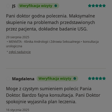
JS
Weryfikacja wizyty
J
Pani doktor godna polecenia. Maksymalne
skupienie na problemach przedstawionych
przez pacjenta, dokładne badanie USG.
29 sierpnia 2025
•
MENVITA - Klinika Andrologii i Zdrowia Seksualnego
•
konsultacja
urologiczna
w opinii użytkownika JS
•
zgłoś nadużycie
Magdalena
Weryfikacja wizyty
M
Moge z czystym sumieniem polecic Pania
Doktor. Bardzo fajna konsultacja. Pani Doktor
spokojnie wyjasnila plan leczenia.
16 stycznia 2025