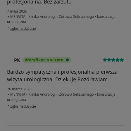
profesjonalna. Bez zarzutu
7 maja 2026
•
MENVITA - Klinika Andrologii i Zdrowia Seksualnego
•
konsultacja
urologiczna
w opinii użytkownika PZ
•
zgłoś nadużycie
PK
Weryfikacja wizyty
P
Bardzo sympatyczna i profesjonalna pierwsza
wizyta urologiczna. Dziękuję.Pozdrawiam
26 marca 2026
•
MENVITA - Klinika Andrologii i Zdrowia Seksualnego
•
konsultacja
urologiczna
w opinii użytkownika PK
•
zgłoś nadużycie