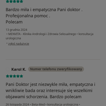
Bardzo miła i empatyczna Pani doktor .
Profesjonalna pomoc .
Polecam
13 grudnia 2024
•
MENVITA - Klinika Andrologii i Zdrowia Seksualnego
•
konsultacja
urologiczna
w opinii użytkownika Andrzej
•
zgłoś nadużycie
Karol K.
Numer telefonu zweryfikowany
K
Pani Doktor jest niezwykle miła, empatyczna i
wnikliwie bada oraz interesuje się wszelkimi
objawami schorzenia. Bardzo polecam
26 listopada 2024
•
Beta-Med
•
konsultacja urologiczna
•