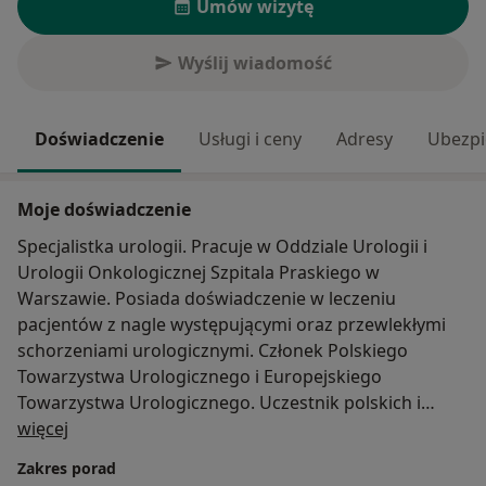
Umów wizytę
Wyślij wiadomość
Doświadczenie
Usługi i ceny
Adresy
Ubezpi
Moje doświadczenie
Specjalistka urologii. Pracuje w Oddziale Urologii i
Urologii Onkologicznej Szpitala Praskiego w
Warszawie. Posiada doświadczenie w leczeniu
pacjentów z nagle występującymi oraz przewlekłymi
schorzeniami urologicznymi. Członek Polskiego
Towarzystwa Urologicznego i Europejskiego
Towarzystwa Urologicznego. Uczestnik polskich i
O mnie
międzynarodowych kongresów urologicznych.
więcej
Zakres porad