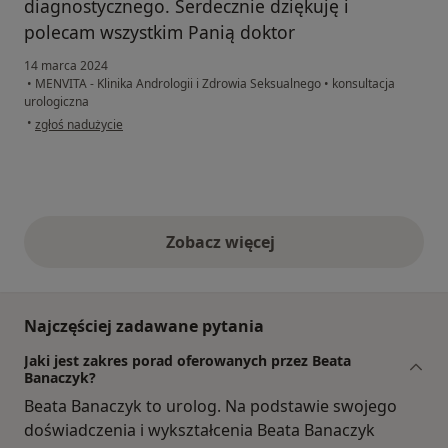
diagnostycznego. Serdecznie dziękuję i
polecam wszystkim Panią doktor
14 marca 2024
•
MENVITA - Klinika Andrologii i Zdrowia Seksualnego
•
konsultacja
urologiczna
w opinii użytkownika Konto zostało usunięte
•
zgłoś nadużycie
Zobacz więcej
opinie powyżej
Najczęściej zadawane pytania
Jaki jest zakres porad oferowanych przez Beata
Banaczyk?
Beata Banaczyk to urolog. Na podstawie swojego
doświadczenia i wykształcenia Beata Banaczyk