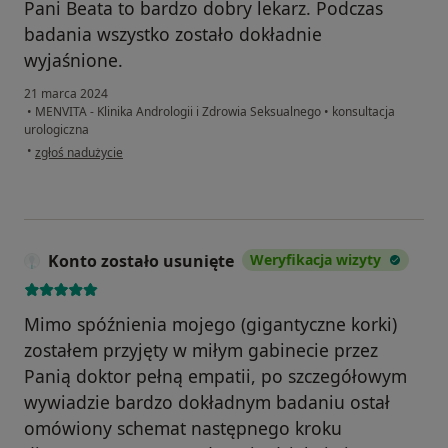
Pani Beata to bardzo dobry lekarz. Podczas
badania wszystko zostało dokładnie
wyjaśnione.
21 marca 2024
•
MENVITA - Klinika Andrologii i Zdrowia Seksualnego
•
konsultacja
urologiczna
w opinii użytkownika A. Z.
•
zgłoś nadużycie
Konto zostało usunięte
Weryfikacja wizyty
Mimo spóźnienia mojego (gigantyczne korki)
zostałem przyjęty w miłym gabinecie przez
Panią doktor pełną empatii, po szczegółowym
wywiadzie bardzo dokładnym badaniu ostał
omówiony schemat następnego kroku