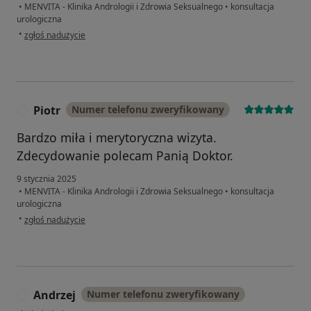
•
MENVITA - Klinika Andrologii i Zdrowia Seksualnego
•
konsultacja
urologiczna
w opinii użytkownika Magdalena
•
zgłoś nadużycie
Piotr
Numer telefonu zweryfikowany
P
Bardzo miła i merytoryczna wizyta.
Zdecydowanie polecam Panią Doktor.
9 stycznia 2025
•
MENVITA - Klinika Andrologii i Zdrowia Seksualnego
•
konsultacja
urologiczna
w opinii użytkownika Piotr
•
zgłoś nadużycie
Andrzej
Numer telefonu zweryfikowany
A