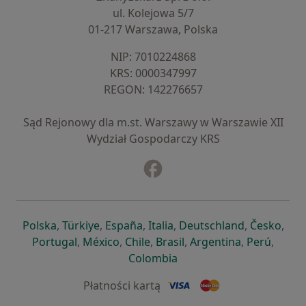
ul. Kolejowa 5/7
01-217 Warszawa, Polska
NIP: ⁠7010224868
KRS: ⁠0000347997
REGON: ⁠142276657
Sąd Rejonowy dla m.st. Warszawy w Warszawie XII
Wydział Gospodarczy KRS
Facebook
otwiera się w nowej karcie
otwiera się w nowej karcie
otwiera się w nowej karcie
otwiera się w nowej karcie
otwiera się w nowej karci
otwiera się
otwi
Polska
,
Türkiye
,
España
,
Italia
,
Deutschland
,
Česko
,
otwiera się w nowej karcie
otwiera się w nowej karcie
otwiera się w nowej karcie
otwiera się w nowej kar
otwiera się 
otwier
Portugal
,
México
,
Chile
,
Brasil
,
Argentina
,
Perú
,
otwiera się w nowej karc
Colombia
Płatności kartą