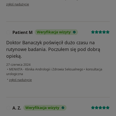
w opinii użytkownika Karol K.
zgłoś nadużycie
Patient M
Weryfikacja wizyty
P
Doktor Banaczyk poświęcił dużo czasu na
rutynowe badania. Poczułem się pod dobrą
opieką.
27 czerwca 2024
•
MENVITA - Klinika Andrologii i Zdrowia Seksualnego
•
konsultacja
urologiczna
w opinii użytkownika Patient M
•
zgłoś nadużycie
A. Z.
Weryfikacja wizyty
A