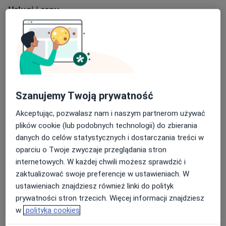
Usługi i ceny
Konsultacja urologiczna
Umów wizytę
Od 300 zł
Szczegóły
Konsultacja online
Umów wizytę
350 zł
Szczegóły
Szanujemy Twoją prywatność
Akceptując, pozwalasz nam i naszym partnerom używać
Plastyka krótkiego wędzidełka
plików cookie (lub podobnych technologii) do zbierania
Od 2 500 zł
Szczegóły
danych do celów statystycznych i dostarczania treści w
oparciu o Twoje zwyczaje przeglądania stron
Plastyka napletka
internetowych. W każdej chwili możesz sprawdzić i
Od 2 500 zł
Szczegóły
zaktualizować swoje preferencje w ustawieniach. W
ustawieniach znajdziesz również linki do polityk
Plastyka wędzidełka napletka
prywatności stron trzecich. Więcej informacji znajdziesz
2 500 zł
Szczegóły
w
polityka cookies