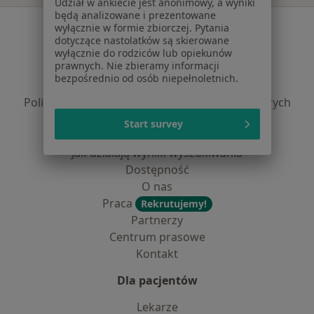
Udział w ankiecie jest anonimowy, a wyniki
będą analizowane i prezentowane
Serwis
wyłącznie w formie zbiorczej. Pytania
dotyczące nastolatków są skierowane
Regulamin
wyłącznie do rodziców lub opiekunów
prawnych. Nie zbieramy informacji
Polityka prywatności pacjentów
bezpośrednio od osób niepełnoletnich.
Polityka prywatności profesjonalistów
Polityka prywatności dla profesjonalistów, których
dane pozyskaliśmy samodzielnie
Start survey
Polityka cookies
Jak działają wyniki wyszukiwania
Dostępność
O nas
Praca
Rekrutujemy!
Partnerzy
Centrum prasowe
Kontakt
Dla pacjentów
Lekarze