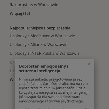
Rak prostaty w Warszawie
Więcej (15)
Więcej w kategorii: Najczęście leczone chorob
Najpopularniejsze ubezpieczenia
Urolodzy z Medicover w Warszawie
Urolodzy z Allianz w Warszawie
Urolodzy z INTER Polska w Warszawie
Urolodzy z Signal Iduna w Warszawie
Dobrostan emocjonalny i
sztuczna inteligencja
Urolodzy z Compensa w Warszawie
Niniejsza ankieta, przygotowana przez
Więcej (9)
zespół Patient Care Doctoralia, ma na celu
Więcej w kategorii: Najpopularniejsze ubezpie
lepsze zrozumienie, w jaki sposób ludzie
korzystają z narzędzi sztucznej inteligencji
jako wsparcia dla swojego dobrostanu
emocjonalnego i zdrowia psychicznego.