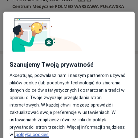
Centrum Medyczne POLMED WARSZAWA PUŁAWSKA
Konsultacja urologiczna
350 zł
Specjalista nie oferuje umawiania online pod tym adresem.
Poproś o wizytę
Szanujemy Twoją prywatność
Akceptując, pozwalasz nam i naszym partnerom używać
plików cookie (lub podobnych technologii) do zbierania
danych do celów statystycznych i dostarczania treści w
oparciu o Twoje zwyczaje przeglądania stron
internetowych. W każdej chwili możesz sprawdzić i
lek. Przemysław Zimnoch
zaktualizować swoje preferencje w ustawieniach. W
·
Więcej
Urolog
ustawieniach znajdziesz również linki do polityk
240 opinii
prywatności stron trzecich. Więcej informacji znajdziesz
w
polityka cookies
Adres
Online