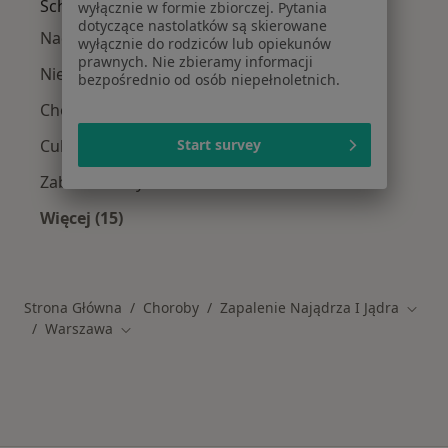
Schorzenia w Warszawie
wyłącznie w formie zbiorczej. Pytania
dotyczące nastolatków są skierowane
Nadciśnienie tętnicze w Warszawie
wyłącznie do rodziców lub opiekunów
prawnych. Nie zbieramy informacji
Niewydolność serca w Warszawie
bezpośrednio od osób niepełnoletnich.
Choroba wieńcowa w Warszawie
Cukrzyca w Warszawie
Start survey
Zaburzenia rytmu serca w Warszawie
Więcej (15)
Więcej w kategorii: Schorzenia w Warszawie
Strona Główna
Choroby
Zapalenie Najądrza I Jądra
Zmień
Warszawa
Zmień miasto