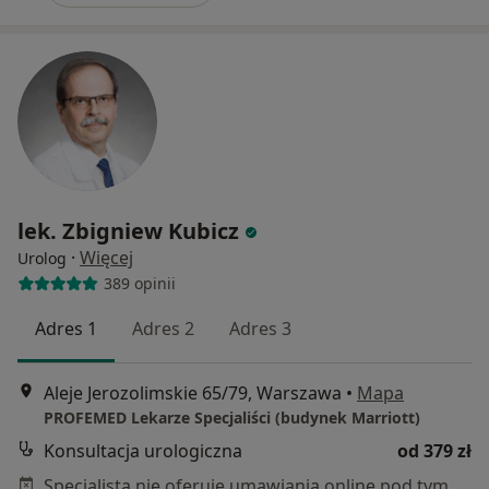
lek. Zbigniew Kubicz
·
Więcej
Urolog
389 opinii
Adres 1
Adres 2
Adres 3
Aleje Jerozolimskie 65/79, Warszawa
•
Mapa
PROFEMED Lekarze Specjaliści (budynek Marriott)
Konsultacja urologiczna
od 379 zł
Specjalista nie oferuje umawiania online pod tym adresem.