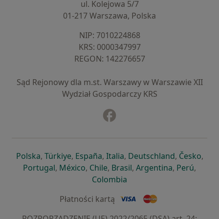
ul. Kolejowa 5/7
01-217 Warszawa, Polska
NIP: ⁠7010224868
KRS: ⁠0000347997
REGON: ⁠142276657
Sąd Rejonowy dla m.st. Warszawy w Warszawie XII
Wydział Gospodarczy KRS
Facebook
otwiera się w nowej karcie
otwiera się w nowej karcie
otwiera się w nowej karcie
otwiera się w nowej karcie
otwiera się w nowej karci
otwiera się
otwi
Polska
,
Türkiye
,
España
,
Italia
,
Deutschland
,
Česko
,
otwiera się w nowej karcie
otwiera się w nowej karcie
otwiera się w nowej karcie
otwiera się w nowej kar
otwiera się 
otwier
Portugal
,
México
,
Chile
,
Brasil
,
Argentina
,
Perú
,
otwiera się w nowej karc
Colombia
Płatności kartą
ROZPORZĄDZENIE (UE) 2022/2065 (DSA) art. 24: