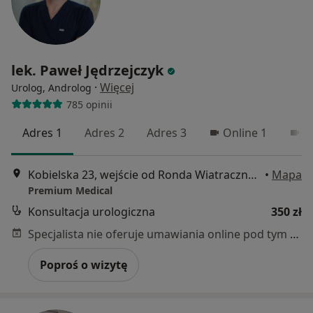
lek. Paweł Jędrzejczyk
·
Więcej
Urolog, Androlog
785 opinii
Adres 1
Adres 2
Adres 3
Online 1
O
Kobielska 23, wejście od Ronda Wiatraczna, Galeria Grochów, Warszawa
•
Mapa
Premium Medical
Konsultacja urologiczna
350 zł
Specjalista nie oferuje umawiania online pod tym adresem.
Poproś o wizytę