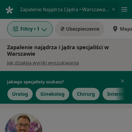
Me
Zapalenie Najądrza I Jądra • Warszawa, mazowieckie
Filtry
• 1
Ubezpieczenie
Map
Zapalenie najądrza i jądra specjaliści w
Warszawie
Jak działają wyniki wyszukiwania
Jakiego specjalisty szukasz?
Urolog
Ginekolog
Chirurg
Internista