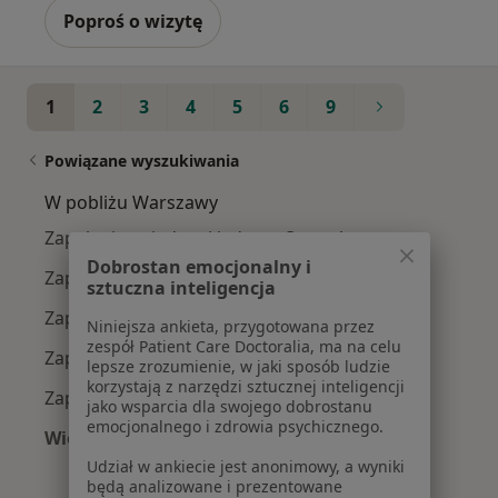
Poproś o wizytę
1
2
3
4
5
6
9
Powiązane wyszukiwania
W pobliżu Warszawy
Zapalenie najądrza i jądra w Otwocku
Dobrostan emocjonalny i
Zapalenie najądrza i jądra w Piasecznie
sztuczna inteligencja
Zapalenie najądrza i jądra w Starej Iwicznej
Niniejsza ankieta, przygotowana przez
zespół Patient Care Doctoralia, ma na celu
Zapalenie najądrza i jądra w Józefowie
lepsze zrozumienie, w jaki sposób ludzie
korzystają z narzędzi sztucznej inteligencji
Zapalenie najądrza i jądra w Ząbkach
jako wsparcia dla swojego dobrostanu
emocjonalnego i zdrowia psychicznego.
Więcej (4)
Więcej w kategorii: W pobliżu Warszawy
Udział w ankiecie jest anonimowy, a wyniki
będą analizowane i prezentowane