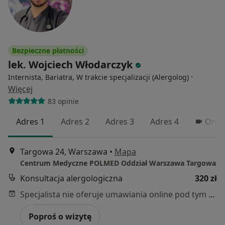
Bezpieczne płatności
lek. Wojciech Włodarczyk
·
Internista, Bariatra, W trakcie specjalizacji (Alergolog)
Więcej
83 opinie
Adres 1
Adres 2
Adres 3
Adres 4
Onlin
Targowa 24, Warszawa
•
Mapa
Centrum Medyczne POLMED Oddział Warszawa Targowa
Konsultacja alergologiczna
320 zł
Specjalista nie oferuje umawiania online pod tym adresem.
Poproś o wizytę