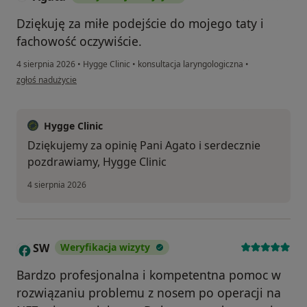
Dziękuję za miłe podejście do mojego taty i
fachowość oczywiście.
4 sierpnia 2026
•
Hygge Clinic
•
konsultacja laryngologiczna
•
w opinii użytkownika Agata
zgłoś nadużycie
Hygge Clinic
Dziękujemy za opinię Pani Agato i serdecznie
pozdrawiamy, Hygge Clinic
4 sierpnia 2026
SW
Weryfikacja wizyty
S
Bardzo profesjonalna i kompetentna pomoc w
rozwiązaniu problemu z nosem po operacji na