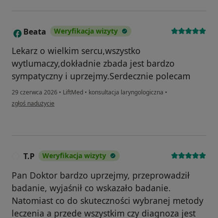
Beata
Weryfikacja wizyty
B
Lekarz o wielkim sercu,wszystko
wytlumaczy,dokładnie zbada jest bardzo
sympatyczny i uprzejmy.Serdecznie polecam
29 czerwca 2026
•
LiftMed
•
konsultacja laryngologiczna
•
w opinii użytkownika Beata
zgłoś nadużycie
T.P
Weryfikacja wizyty
T
Pan Doktor bardzo uprzejmy, przeprowadził
badanie, wyjaśnił co wskazało badanie.
Natomiast co do skuteczności wybranej metody
leczenia a przede wszystkim czy diagnoza jest