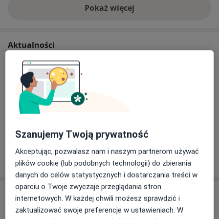
Pokaż więcej
o doświadczeniu
Aktualności
lek. Bartosz Macionczyk
Ignacego Paderewskiego 63, 40-282 Katowice
Mam przyjemność poinformować Państwa, że
rozpoczynam współpracę z przychodnią
wielospecjalistyczną Hygge Clinic, zlokalizowaną
w Katowicach przy ulicy Ignacego Paderewskiego
Szanujemy Twoją prywatność
63. Miejsce to oferuje szeroki zakres usług
medycznych, stawiając na kompleksową opiekę
Dowiedz się więcej
Akceptując, pozwalasz nam i naszym partnerom używać
zdrowotną, realizowaną w duchu filozofii hygge
06/11/2025
plików cookie (lub podobnych technologii) do zbierania
oraz koncepcji opieki zdrowotnej opartej na
danych do celów statystycznych i dostarczania treści w
wartościach.
oparciu o Twoje zwyczaje przeglądania stron
Usługi i ceny
internetowych. W każdej chwili możesz sprawdzić i
Cechą charakterystyczną Hygge Clinic jest
zaktualizować swoje preferencje w ustawieniach. W
Konsultacja laryngologiczna
innowacyjne podejście do opieki medycznej,