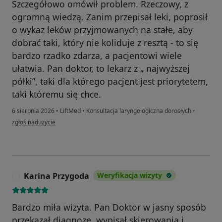
Szczegółowo omówił problem. Rzeczowy, z
ogromną wiedzą. Zanim przepisał leki, poprosił
o wykaz leków przyjmowanych na stałe, aby
dobrać taki, który nie koliduje z resztą - to się
bardzo rzadko zdarza, a pacjentowi wiele
ułatwia. Pan doktor, to lekarz z „ najwyższej
półki”, taki dla którego pacjent jest priorytetem,
taki któremu się chce.
6 sierpnia 2026
•
LiftMed
•
Konsultacja laryngologiczna dorosłych
•
w opinii użytkownika Egul
zgłoś nadużycie
Karina Przygoda
Weryfikacja wizyty
K
Bardzo miła wizyta. Pan Doktor w jasny sposób
przekazał diagnozę, wypisał skierowania i