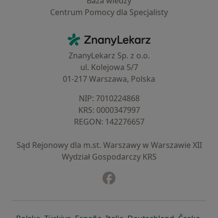
Baza wiedzy
Centrum Pomocy dla Specjalisty
Kontakt
ZnanyLekarz - Strona główna
ZnanyLekarz Sp. z o.o.
ul. Kolejowa 5/7
01-217 Warszawa, Polska
NIP: ⁠7010224868
KRS: ⁠0000347997
REGON: ⁠142276657
Sąd Rejonowy dla m.st. Warszawy w Warszawie XII
Wydział Gospodarczy KRS
Facebook
otwiera się w nowej karcie