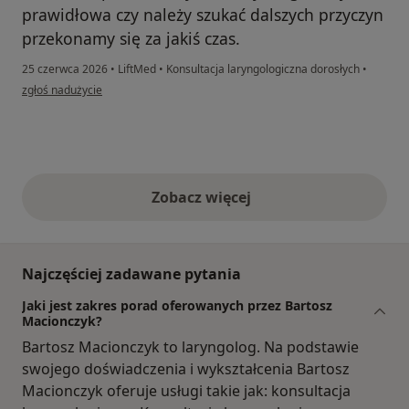
prawidłowa czy należy szukać dalszych przyczyn
przekonamy się za jakiś czas.
25 czerwca 2026
•
LiftMed
•
Konsultacja laryngologiczna dorosłych
•
w opinii użytkownika T.P
zgłoś nadużycie
Zobacz więcej
opinie powyżej
Najczęściej zadawane pytania
Jaki jest zakres porad oferowanych przez Bartosz
Macionczyk?
Bartosz Macionczyk to laryngolog. Na podstawie
swojego doświadczenia i wykształcenia Bartosz
Macionczyk oferuje usługi takie jak: konsultacja