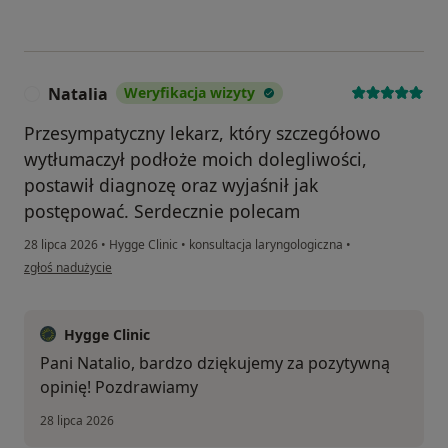
Natalia
Weryfikacja wizyty
N
Przesympatyczny lekarz, który szczegółowo
wytłumaczył podłoże moich dolegliwości,
postawił diagnozę oraz wyjaśnił jak
postępować. Serdecznie polecam
28 lipca 2026
•
Hygge Clinic
•
konsultacja laryngologiczna
•
w opinii użytkownika Natalia
zgłoś nadużycie
Hygge Clinic
Pani Natalio, bardzo dziękujemy za pozytywną
opinię! Pozdrawiamy
28 lipca 2026