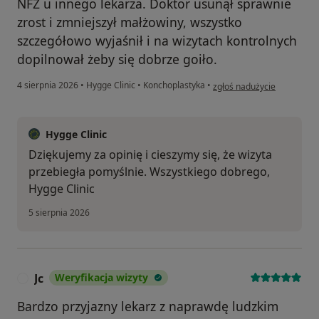
NFZ u innego lekarza. Doktor usunął sprawnie
zrost i zmniejszył małżowiny, wszystko
szczegółowo wyjaśnił i na wizytach kontrolnych
dopilnował żeby się dobrze goiło.
w opinii użytkownika SW
4 sierpnia 2026
•
Hygge Clinic
•
Konchoplastyka
•
zgłoś nadużycie
Hygge Clinic
Dziękujemy za opinię i cieszymy się, że wizyta
przebiegła pomyślnie. Wszystkiego dobrego,
Hygge Clinic
5 sierpnia 2026
Jc
Weryfikacja wizyty
J
Bardzo przyjazny lekarz z naprawdę ludzkim