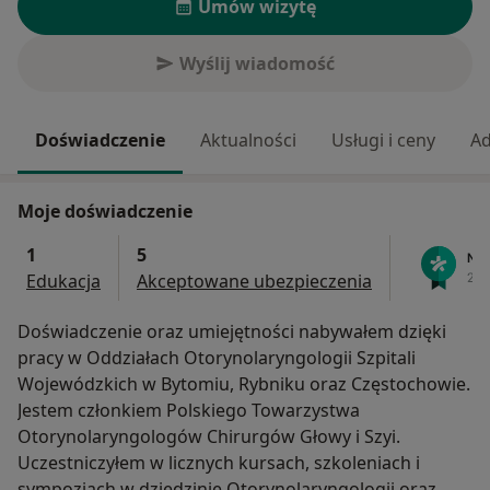
Umów wizytę
Wyślij wiadomość
Doświadczenie
Aktualności
Usługi i ceny
Ad
Moje doświadczenie
1
5
Edukacja
Akceptowane ubezpieczenia
Doświadczenie oraz umiejętności nabywałem dzięki
pracy w Oddziałach Otorynolaryngologii Szpitali
Wojewódzkich w Bytomiu, Rybniku oraz Częstochowie.
Jestem członkiem Polskiego Towarzystwa
Otorynolaryngologów Chirurgów Głowy i Szyi.
Uczestniczyłem w licznych kursach, szkoleniach i
sympozjach w dziedzinie Otorynolaryngologii oraz