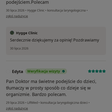
podejściem.Polecam
30 lipca 2026
•
Hygge Clinic
•
konsultacja laryngologiczna
•
w opinii użytkownika Jc
zgłoś nadużycie
Hygge Clinic
Serdecznie dziękujemy za opinię! Pozdrawiamy
30 lipca 2026
Edyta
Weryfikacja wizyty
E
Pan Doktor ma świetne podejście do dzieci,
tłumaczy w prosty sposób co dzieje się w
organizmie. Bardzo polecam.
29 lipca 2026
•
LiftMed
•
konsultacja laryngologiczna dzieci
•
w opinii użytkownika Edyta
zgłoś nadużycie