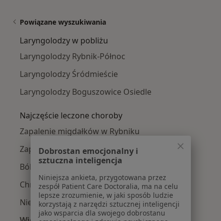
Powiązane wyszukiwania
Laryngolodzy w pobliżu
Laryngolodzy Rybnik-Północ
Laryngolodzy Śródmieście
Laryngolodzy Boguszowice Osiedle
Najczęście leczone choroby
Zapalenie migdałków w Rybniku
Zapalenie ucha w Rybniku
Dobrostan emocjonalny i
sztuczna inteligencja
Ból zatok w Rybniku
Niniejsza ankieta, przygotowana przez
Chrapanie w Rybniku
zespół Patient Care Doctoralia, ma na celu
lepsze zrozumienie, w jaki sposób ludzie
Niedrożność nosa w Rybniku
korzystają z narzędzi sztucznej inteligencji
jako wsparcia dla swojego dobrostanu
Więcej (15)