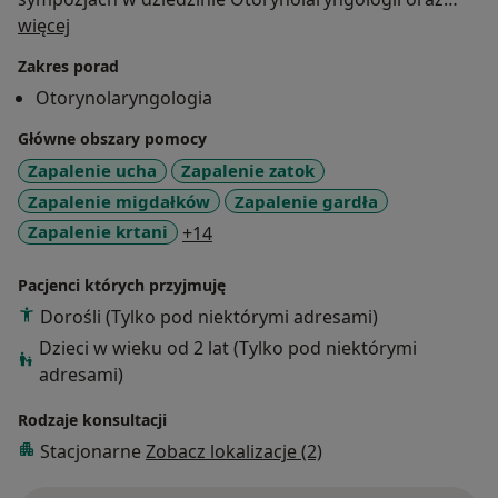
O mnie
dziedzin pokrewnych stale podnosząc swoje
więcej
kwalifikacje.
Zakres porad
Moje doświadczenie oparte jest na pracy zarówno
Otorynolaryngologia
ambulatoryjnej jak i szpitalnej. Na co dzień zajmuję się
kwalifikacją do zabiegów, przeprowadzam operacje z
Główne obszary pomocy
zakresu chirurgii głowy i szyi oraz zapewniam opiekę
Zapalenie ucha
Zapalenie zatok
pooperacyjną.
Zapalenie migdałków
Zapalenie gardła
W gabinecie świadczę kompleksową diagnostykę
a11y_sr_more_diseases
Zapalenie krtani
+14
endoskopową, leczenie schorzeń uszu, nosa, zatok
przynosowych, gardła i krtani.
Pacjenci których przyjmuję
Dorośli (Tylko pod niektórymi adresami)
Dzieci w wieku od 2 lat (Tylko pod niektórymi
adresami)
Rodzaje konsultacji
Stacjonarne
Zobacz lokalizacje (2)