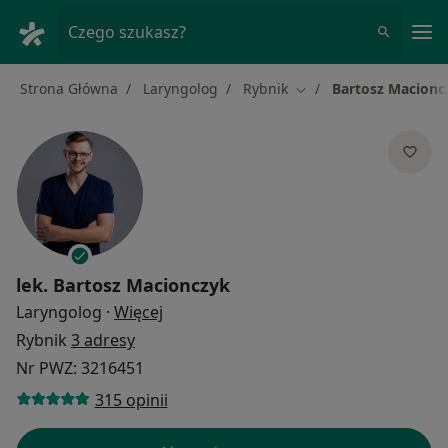
Me
Czego szukasz?
Strona Główna
Laryngolog
Rybnik
Bartosz Macionc
Zmień miasto
lek.
Bartosz Macionczyk
O specjalizacjach
Laryngolog
·
Więcej
Rybnik
3 adresy
Nr PWZ: 3216451
315 opinii