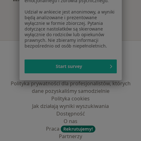
emocjonalnego i zdrowia psychicznego.
Więcej w kategorii: Najczęście leczone chorob
Udział w ankiecie jest anonimowy, a wyniki
będą analizowane i prezentowane
wyłącznie w formie zbiorczej. Pytania
dotyczące nastolatków są skierowane
wyłącznie do rodziców lub opiekunów
prawnych. Nie zbieramy informacji
bezpośrednio od osób niepełnoletnich.
Serwis
Regulamin
Start survey
Polityka prywatności pacjentów
Polityka prywatności profesjonalistów
Polityka prywatności dla profesjonalistów, których
dane pozyskaliśmy samodzielnie
Polityka cookies
Jak działają wyniki wyszukiwania
Dostępność
O nas
Praca
Rekrutujemy!
Partnerzy