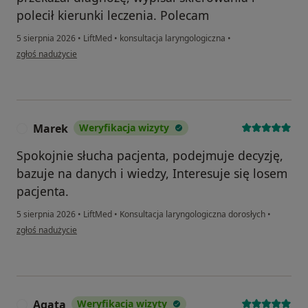
polecił kierunki leczenia. Polecam
5 sierpnia 2026
•
LiftMed
•
konsultacja laryngologiczna
•
w opinii użytkownika Karina Przygoda
zgłoś nadużycie
Marek
Weryfikacja wizyty
M
Spokojnie słucha pacjenta, podejmuje decyzję,
bazuje na danych i wiedzy, Interesuje się losem
pacjenta.
5 sierpnia 2026
•
LiftMed
•
Konsultacja laryngologiczna dorosłych
•
w opinii użytkownika Marek
zgłoś nadużycie
Agata
Weryfikacja wizyty
A